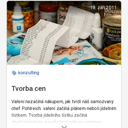
19. září 2011
konzulting
Tvorba cen
Vaření nezačíná nákupem, jak tvrdí náš samozvaný
chef Pohlreich. vaření začíná plánem neboli jídelním
lístkem. Tvorba jídelního lístku začíná
zbožíznalstvím, psychologií nákupu potravin,