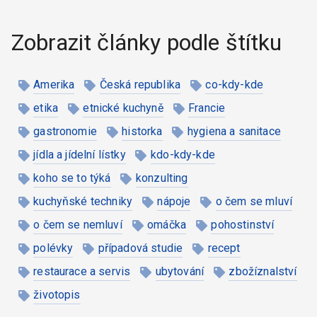
Zobrazit články podle štítku
Amerika
Česká republika
co-kdy-kde
etika
etnické kuchyně
Francie
gastronomie
historka
hygiena a sanitace
jídla a jídelní lístky
kdo-kdy-kde
koho se to týká
konzulting
kuchyňské techniky
nápoje
o čem se mluví
o čem se nemluví
omáčka
pohostinství
polévky
případová studie
recept
restaurace a servis
ubytování
zbožíznalství
životopis