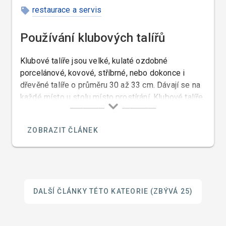
restaurace a servis
Používání klubových talířů
Klubové talíře jsou velké, kulaté ozdobné
porcelánové, kovové, stříbrné, nebo dokonce i
dřevěné talíře o průměru 30 až 33 cm. Dávají se na
každé místo u stolu místo prostírání. Klubové talíře
pocházejí z anglického base plates nebo service
plates a ve světě jsou známy jako Platzteller
ZOBRAZIT ČLÁNEK
(německy) anebo také Assiette de présentation
(francouzsky).
DALŠÍ ČLÁNKY TÉTO KATEORIE
(ZBÝVÁ 25)