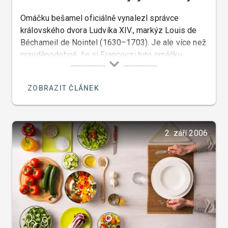
Omáčku bešamel oficiálně vynalezl správce
královského dvora Ludvíka XIV., markýz Louis de
Béchameil de Nointel (1630–1703). Je ale více než
pravděpodobné, že si Francouzi tuto omáčku
přivlastnili od Italů. V Itálii byla tato omáčka již
několik století před tím.
ZOBRAZIT ČLÁNEK
2. září 2006