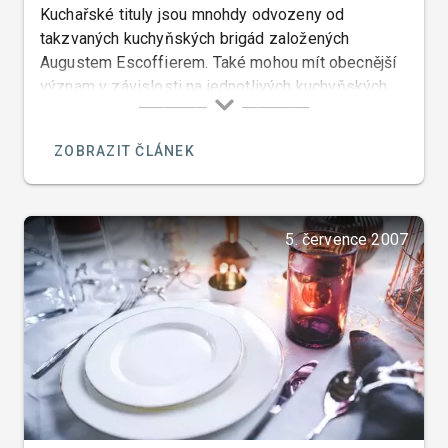
Kuchařské tituly jsou mnohdy odvozeny od
takzvaných kuchyňských brigád založených
Augustem Escoffierem. Také mohou mít obecnější
význam v závislosti na jednotlivých kuchyňských
funkcích nebo technikách.
ZOBRAZIT ČLÁNEK
5. července 2007