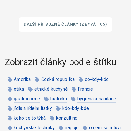
DALŠÍ PŘÍBUZNÉ ČLÁNKY
(ZBÝVÁ 105)
Zobrazit články podle štítku
Amerika
Česká republika
co-kdy-kde
etika
etnické kuchyně
Francie
gastronomie
historka
hygiena a sanitace
jídla a jídelní lístky
kdo-kdy-kde
koho se to týká
konzulting
kuchyňské techniky
nápoje
o čem se mluví