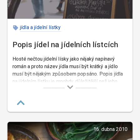
jídla a jídelní lístky
Popis jídel na jídelních lístcích
Hosté nečtou jídelní lísky jako nějaký napínavý
román a proto název jídla musí být krátký a jídlo
musí být nějakým způsobem popsáno. Popis jídla
na jídelním lístku je mnohdy důležitější než jeho
název. Popis jídel úzce souvisí s jejich názvy nebo
s jejich tvorbou. Nemusí to být vždy kuchař, který
takové jídlo popisuje, ale musí to být někdo kdo k
tomu má vlohy. Pokud nikoho mezi našimi
zaměstnanci s podobnými vlohami nemáme, tak
tento úkol raději zadáme nějakému odbornému
16. dubna 2010
konzultantovi.