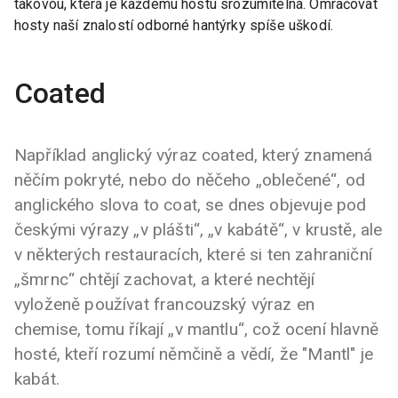
takovou, která je každému hostu srozumitelná. Omračovat
hosty naší znalostí odborné hantýrky spíše uškodí.
Coated
Například anglický výraz coated, který znamená
něčím pokryté, nebo do něčeho „oblečené“, od
anglického slova to coat, se dnes objevuje pod
českými výrazy „v plášti“, „v kabátě“, v krustě, ale
v některých restauracích, které si ten zahraniční
„šmrnc“ chtějí zachovat, a které nechtějí
vyloženě používat francouzský výraz en
chemise, tomu říkají „v mantlu“, což ocení hlavně
hosté, kteří rozumí němčině a vědí, že "Mantl" je
kabát.