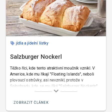
jídla a jídelní lístky
Salzburger Nockerl
Těžko říci, kde tento atraktivní moučník vznikl. V
Americe, kde mu říkají "Floating Islands", neboli
plovoucí ostrůvky, asi nevznikl, protože v
Solnohradu, kde se mu říká "Salzburger Nockerln"
znali tyto noky údajně už před objevením Ameriky, a
tak nakonec zbývá se rozhodnout, jestli jeho původ
ZOBRAZIT ČLÁNEK
připíšeme Italům a nebo Rakušanům.