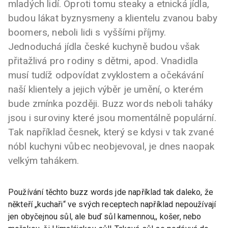
mladých lidí. Oproti tomu steaky a etnická jídla,
budou lákat byznysmeny a klientelu zvanou baby
boomers, neboli lidi s vyššími příjmy.
Jednoduchá jídla české kuchyně budou však
přitažlivá pro rodiny s dětmi, apod. Vnadidla
musí tudíž odpovídat zvyklostem a očekávání
naší klientely a jejich výběr je umění, o kterém
bude zmínka později. Buzz words neboli taháky
jsou i suroviny které jsou momentálně populární.
Tak například česnek, který se kdysi v tak zvané
nóbl kuchyni vůbec neobjevoval, je dnes naopak
velkým tahákem.
Používání těchto buzz words jde například tak daleko, že
někteří „kuchaři“ ve svých receptech například nepoužívají
jen obyčejnou sůl, ale buď sůl kamennou,, košer, nebo