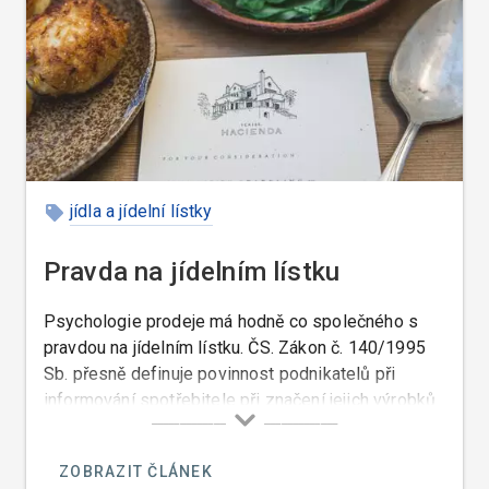
jídla a jídelní lístky
Pravda na jídelním lístku
Psychologie prodeje má hodně co společného s
pravdou na jídelním lístku. ČS. Zákon č. 140/1995
Sb. přesně definuje povinnost podnikatelů při
informování spotřebitele při značení jejich výrobků.
V § 9 je zároveň stanovena povinnost řádně
spotřebitele informovat o vlastnostech výrobků,
ZOBRAZIT ČLÁNEK
tedy jejich složení.