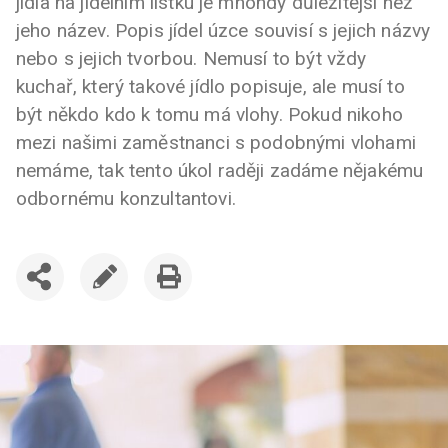
jídla na jídelním lístku je mnohdy důležitější než
jeho název. Popis jídel úzce souvisí s jejich názvy
nebo s jejich tvorbou. Nemusí to být vždy
kuchař, který takové jídlo popisuje, ale musí to
být někdo kdo k tomu má vlohy. Pokud nikoho
mezi našimi zaměstnanci s podobnými vlohami
nemáme, tak tento úkol raději zadáme nějakému
odbornému konzultantovi.
SDÍLET
UPRAVIT
VYTISKNOUT
ČLÁNEK
ČLÁNEK
ČLÁNEK