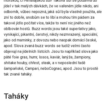
mořskou, či Himalájskou sůl! Taková sůl se podávvá do
jídel v tak malých dávkách, že ve vařeném jídle nikdo, ani
odborník, vůbec nepozná, jaká sůl byla vlastně použita, ale
zní to dobře, snobům se to líbí a mohou tím pádem za
takové jídlo počítat více, takže to není nic jiného než
oblbován hostů. Buzz words jsou také superlativy jako,
vynikající, pikantní, čerstvý, nikdy nezmrazený, speciální,
jako od maminky, z dovozu nebo naopak domácí české,
apod. Slova zvaná buzz words se tudíž velmi často
objevují na jídelních lístcích. Jsou to například slova jako
pâté foie gras, humr, losos, kaviár, lanýže, žampiony,
shitake houby, chřest, steak, a v neposlední řadě
šampaňské, Campari, neboCognac, apod. Jsou to prostě
tak zvané taháky.
Taháky