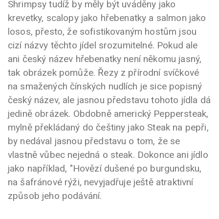
Shrimpsy tudíž by měly být uváděny jako
krevetky, scalopy jako hřebenatky a salmon jako
losos, přesto, že sofistikovaným hostům jsou
cizí názvy těchto jídel srozumitelné. Pokud ale
ani český název hřebenatky není někomu jasný,
tak obrázek pomůže. Řezy z přírodní svíčkové
na smažených čínských nudlích je sice popisný
český název, ale jasnou představu tohoto jídla dá
jedině obrázek. Obdobně americký Peppersteak,
mylně překládaný do češtiny jako Steak na pepři,
by nedával jasnou představu o tom, že se
vlastně vůbec nejedná o steak. Dokonce ani jídlo
jako například, "Hovězí dušené po burgundsku,
na šafránové rýži, nevyjadřuje ještě atraktivní
způsob jeho podávání.