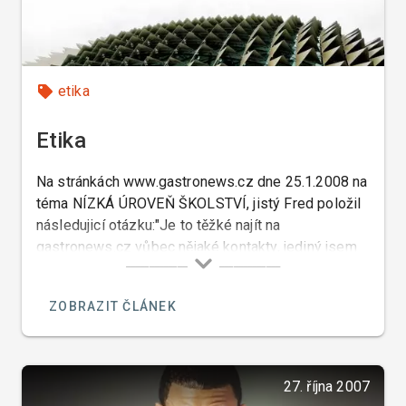
etika
Etika
Na stránkách www.gastronews.cz dne 25.1.2008 na
téma NÍZKÁ ÚROVEŇ ŠKOLSTVÍ, jistý Fred položil
následujicí otázku:"Je to těžké najít na
gastronews.cz vůbec nějaké kontakty, jediný jsem
našel na pana Řezáče. Tak se ptám, zda-li je možno
se nějak spojit s panem Klímou na těchto stránkách
ZOBRAZIT ČLÁNEK
a jak se například zakládá nové diskusní téma.
Děkuji Fred".
27. října 2007