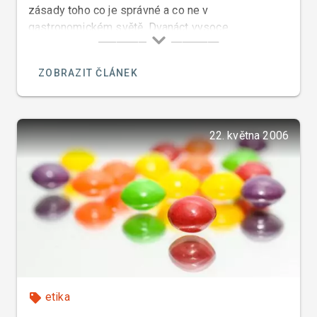
zásady toho co je správné a co ne v
gastronomickém světě. Dvanáct vysoce
kvalifikovaných kuchařů bylo jmenováno do komise
která měla vypracovat jakýsi Kuchařský Kodex.
ZOBRAZIT ČLÁNEK
22. května 2006
etika