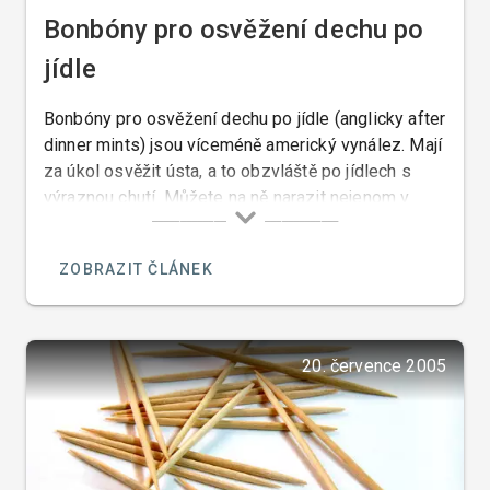
Bonbóny pro osvěžení dechu po
jídle
Bonbóny pro osvěžení dechu po jídle (anglicky after
dinner mints) jsou víceméně americký vynález. Mají
za úkol osvěžit ústa, a to obzvláště po jídlech s
výraznou chutí. Můžete na ně narazit nejenom v
restauracích, ale často i v amerických a
francouzských domácnostech, kde se tento zvyk
ZOBRAZIT ČLÁNEK
stále drží.
20. července 2005