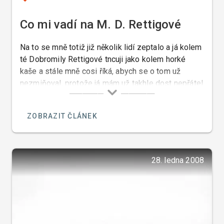
Co mi vadí na M. D. Rettigové
Na to se mně totiž již několik lidí zeptalo a já kolem
té Dobromily Rettigové tncuji jako kolem horké
kaše a stále mně cosi říká, abych se o tom už
nezmiňoval, protože já mám už takhle dost nepřátel
a teď si udělám nepřátele ze všech těch
„gastronomů“ kteří Magdalenu uctívají.
ZOBRAZIT ČLÁNEK
28. ledna 2008