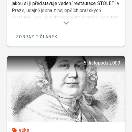
jakou si ji představuje vedení restaurace STOLETÍ v
Praze, údajně jedna z nejlepších pražských
restaurací, což nemohu posoudit, protože jsem tam
nebyl, a tak musím jen dát na co o ni píše Laura
Baranik ve svém článku pro Lidové noviny.
ZOBRAZIT ČLÁNEK
5. listopadu 2009
etika