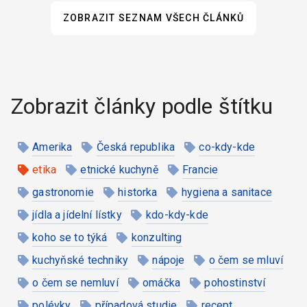
ZOBRAZIT SEZNAM VŠECH ČLÁNKŮ
Zobrazit články podle štítku
Amerika
Česká republika
co-kdy-kde
etika
etnické kuchyně
Francie
gastronomie
historka
hygiena a sanitace
jídla a jídelní lístky
kdo-kdy-kde
koho se to týká
konzulting
kuchyňské techniky
nápoje
o čem se mluví
o čem se nemluví
omáčka
pohostinství
polévky
případová studie
recept