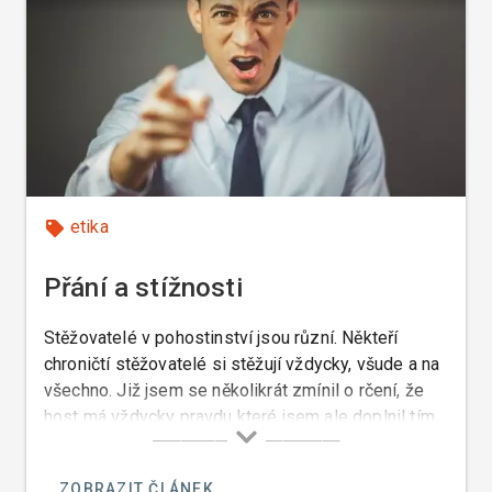
etika
Přání a stížnosti
Stěžovatelé v pohostinství jsou různí. Někteří
chroničtí stěžovatelé si stěžují vždycky, všude a na
všechno. Již jsem se několikrát zmínil o rčení, že
host má vždycky pravdu které jsem ale doplnil tím,
že host má sice pravdu, ale jen pokud je to host.
ZOBRAZIT ČLÁNEK