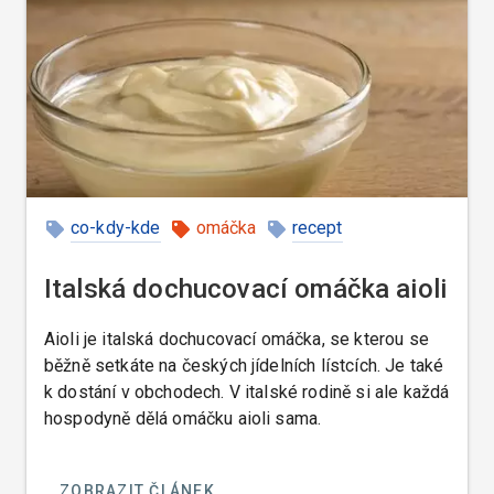
co-kdy-kde
omáčka
recept
Italská dochucovací omáčka aioli
Aioli je italská dochucovací omáčka, se kterou se
běžně setkáte na českých jídelních lístcích. Je také
k dostání v obchodech. V italské rodině si ale každá
hospodyně dělá omáčku aioli sama.
ZOBRAZIT ČLÁNEK