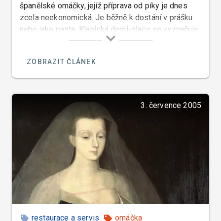
španělské omáčky, jejíž příprava od píky je dnes
zcela neekonomická. Je běžně k dostání v prášku
nebo jako pasta. Klasická demi-glace se vyznačuje
hlavně tím, že její příprava je nepřestavitelně dlouhá.
Takže mi vůbec nejde do hlavy, jak to ten Escoffier
ZOBRAZIT ČLÁNEK
všechno stíhal.
3. července 2005
restaurace a servis
omáčka