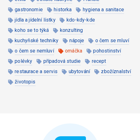
gastronomie
historka
hygiena a sanitace
jídla a jídelní lístky
kdo-kdy-kde
koho se to týká
konzulting
kuchyňské techniky
nápoje
o čem se mluví
o čem se nemluví
omáčka
pohostinství
polévky
případová studie
recept
restaurace a servis
ubytování
zbožíznalství
životopis