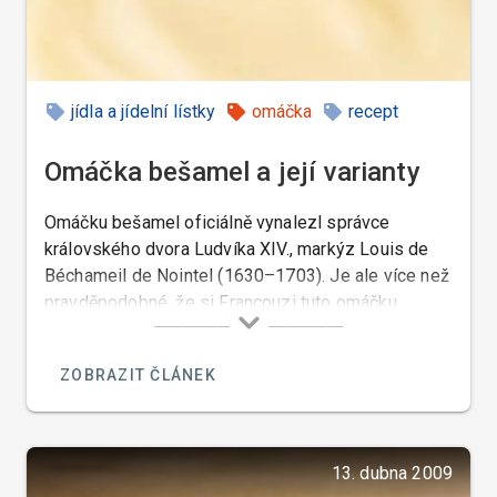
jídla a jídelní lístky
omáčka
recept
Omáčka bešamel a její varianty
Omáčku bešamel oficiálně vynalezl správce
královského dvora Ludvíka XIV., markýz Louis de
Béchameil de Nointel (1630–1703). Je ale více než
pravděpodobné, že si Francouzi tuto omáčku
přivlastnili od Italů. V Itálii byla tato omáčka již
několik století před tím.
ZOBRAZIT ČLÁNEK
13. dubna 2009