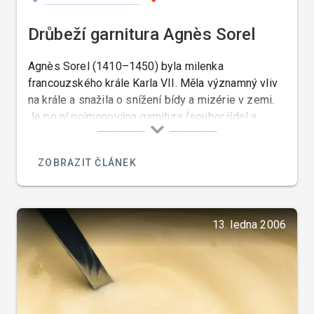
Drůbeží garnitura Agnès Sorel
Agnès Sorel (1410–1450) byla milenka
francouzského krále Karla VII. Měla významný vliv
na krále a snažila o snížení bídy a mizérie v zemi.
Je po ní pojmenována garnitura (soubor jídel a
doplňků) pro drůbež a jateční masa.
ZOBRAZIT ČLÁNEK
13. ledna 2006