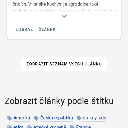
lístcích. V italské kuchyni je agrodolce také
sladkokyselá omáčka, která se podává k pečenému
masu a ke grilovaným jídlům.
ZOBRAZIT ČLÁNEK
ZOBRAZIT SEZNAM VŠECH ČLÁNKŮ
Zobrazit články podle štítku
Amerika
Česká republika
co-kdy-kde
etika
etnické kuchyně
Francie