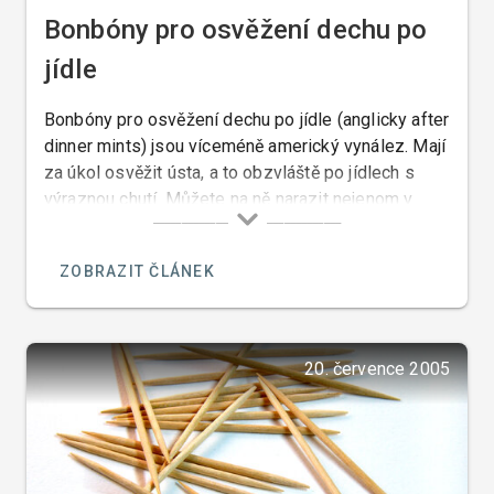
Bonbóny pro osvěžení dechu po
jídle
Bonbóny pro osvěžení dechu po jídle (anglicky after
dinner mints) jsou víceméně americký vynález. Mají
za úkol osvěžit ústa, a to obzvláště po jídlech s
výraznou chutí. Můžete na ně narazit nejenom v
restauracích, ale často i v amerických a
francouzských domácnostech, kde se tento zvyk
ZOBRAZIT ČLÁNEK
stále drží.
20. července 2005