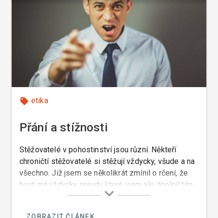
etika
Přání a stížnosti
Stěžovatelé v pohostinství jsou různí. Někteří
chroničtí stěžovatelé si stěžují vždycky, všude a na
všechno. Již jsem se několikrát zmínil o rčení, že
host má vždycky pravdu které jsem ale doplnil tím,
že host má sice pravdu, ale jen pokud je to host.
ZOBRAZIT ČLÁNEK