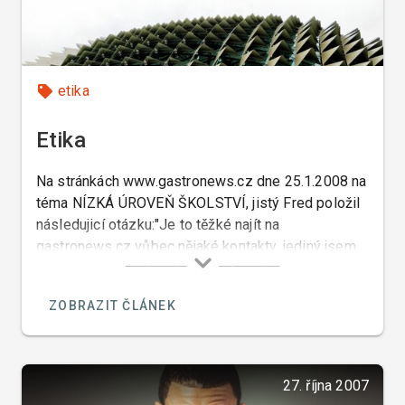
etika
Etika
Na stránkách www.gastronews.cz dne 25.1.2008 na
téma NÍZKÁ ÚROVEŇ ŠKOLSTVÍ, jistý Fred položil
následujicí otázku:"Je to těžké najít na
gastronews.cz vůbec nějaké kontakty, jediný jsem
našel na pana Řezáče. Tak se ptám, zda-li je možno
se nějak spojit s panem Klímou na těchto stránkách
ZOBRAZIT ČLÁNEK
a jak se například zakládá nové diskusní téma.
Děkuji Fred".
27. října 2007