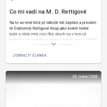
Co mi vadí na M. D. Rettigové
Na to se mně totiž již několik lidí zeptalo a já kolem
té Dobromily Rettigové tncuji jako kolem horké
kaše a stále mně cosi říká, abych se o tom už
nezmiňoval, protože já mám už takhle dost nepřátel
a teď si udělám nepřátele ze všech těch
„gastronomů“ kteří Magdalenu uctívají.
ZOBRAZIT ČLÁNEK
28. ledna 2008