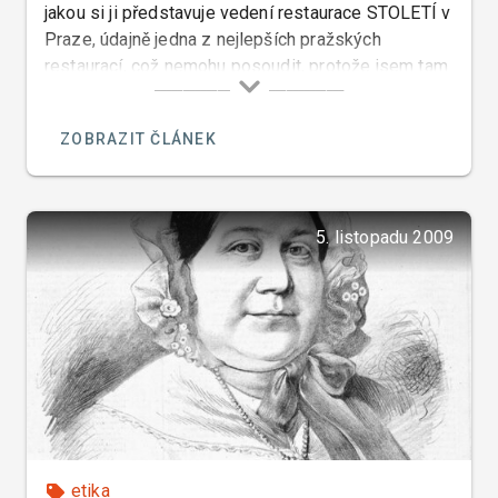
jakou si ji představuje vedení restaurace STOLETÍ v
Praze, údajně jedna z nejlepších pražských
restaurací, což nemohu posoudit, protože jsem tam
nebyl, a tak musím jen dát na co o ni píše Laura
Baranik ve svém článku pro Lidové noviny.
ZOBRAZIT ČLÁNEK
5. listopadu 2009
etika