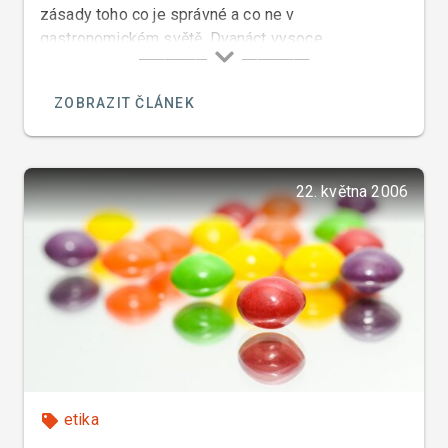
zásady toho co je správné a co ne v
gastronomickém světě. Dvanáct vysoce
kvalifikovaných kuchařů bylo jmenováno do komise
která měla vypracovat jakýsi Kuchařský Kodex.
ZOBRAZIT ČLÁNEK
22. května 2006
etika