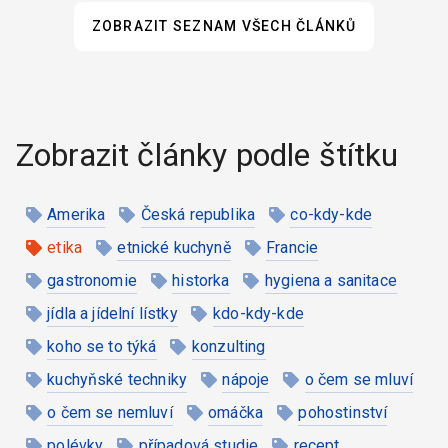
ZOBRAZIT SEZNAM VŠECH ČLÁNKŮ
Zobrazit články podle štítku
Amerika
Česká republika
co-kdy-kde
etika
etnické kuchyně
Francie
gastronomie
historka
hygiena a sanitace
jídla a jídelní lístky
kdo-kdy-kde
koho se to týká
konzulting
kuchyňské techniky
nápoje
o čem se mluví
o čem se nemluví
omáčka
pohostinství
polévky
případová studie
recept