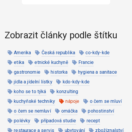
Zobrazit články podle štítku
Amerika
Česká republika
co-kdy-kde
etika
etnické kuchyně
Francie
gastronomie
historka
hygiena a sanitace
jídla a jídelní lístky
kdo-kdy-kde
koho se to týká
konzulting
kuchyňské techniky
nápoje
o čem se mluví
o čem se nemluví
omáčka
pohostinství
polévky
případová studie
recept
restaurace a servis
ubytování
zbožíznalství