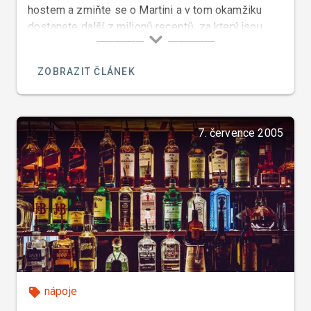
hostem a zmiňte se o Martini a v tom okamžiku
dostanete další z milionů receptů, za který jsou
jeho vyznavači ochotni bojovat.
ZOBRAZIT ČLÁNEK
7. července 2005
nápoje