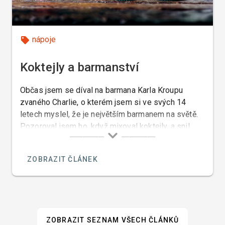
nápoje
Koktejly a barmanství
Občas jsem se díval na barmana Karla Kroupu
zvaného Charlie, o kterém jsem si ve svých 14
letech myslel, že je největším barmanem na světě.
Pozoroval jsem ho, když mixoval koktejly, a snil
jsem o tom, že jednoho dne budu také takovým
slavným barmanem jako je on. Tento sen se mi však
ZOBRAZIT ČLÁNEK
nikdy nesplnil.
ZOBRAZIT SEZNAM VŠECH ČLÁNKŮ