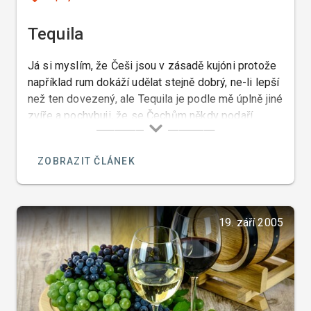
Tequila
Já si myslím, že Češi jsou v zásadě kujóni protože
například rum dokáží udělat stejně dobrý, ne-li lepší
než ten dovezený, ale Tequila je podle mě úplně jiné
zvíře a pochybuji, že se Čechům někdy podaří
tequilu udělat takovou jakou ji dělají v Mexiku a mně
to můžete věřit, protože já jsem to tam při mé
ZOBRAZIT ČLÁNEK
poslední návštěvě Mexika tak trochu okoukl.
19. září 2005