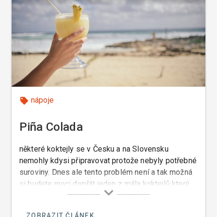
nápoje
Piña Colada
některé koktejly se v Česku a na Slovensku
nemohly kdysi připravovat protože nebyly potřebné
suroviny. Dnes ale tento problém není a tak možná
si budete moci dopřát jeden z mála koktejlů který
chutná i mně a to je Piña Colada.
ZOBRAZIT ČLÁNEK