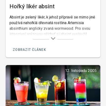
Hořký likér absint
Absint je zelený likér, k jehož přípravě se mimo jiné
používá nahořklá dřevnatá rostlina Artemisia
absinthium anglicky zvaná wormwood. Pro svou
intenzivní anýzovou příchuť si absint vysloužil
francouzský název anisette.
ZOBRAZIT ČLÁNEK
12. listopadu 2005