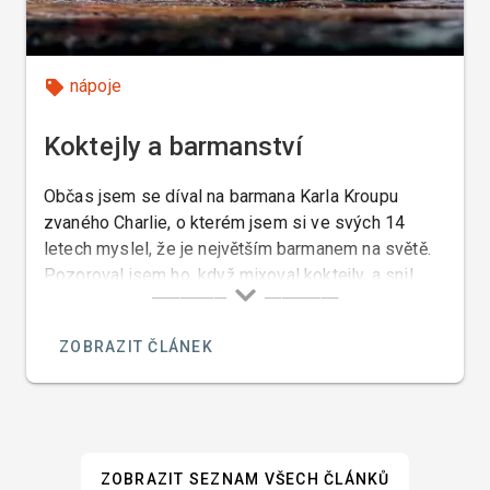
nápoje
Koktejly a barmanství
Občas jsem se díval na barmana Karla Kroupu
zvaného Charlie, o kterém jsem si ve svých 14
letech myslel, že je největším barmanem na světě.
Pozoroval jsem ho, když mixoval koktejly, a snil
jsem o tom, že jednoho dne budu také takovým
slavným barmanem jako je on. Tento sen se mi však
ZOBRAZIT ČLÁNEK
nikdy nesplnil.
ZOBRAZIT SEZNAM VŠECH ČLÁNKŮ