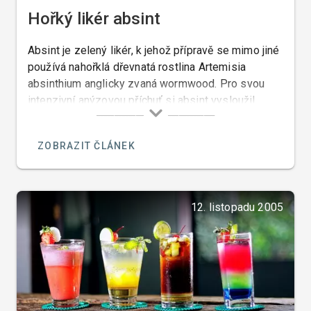
Hořký likér absint
Absint je zelený likér, k jehož přípravě se mimo jiné
používá nahořklá dřevnatá rostlina Artemisia
absinthium anglicky zvaná wormwood. Pro svou
intenzivní anýzovou příchuť si absint vysloužil
francouzský název anisette.
ZOBRAZIT ČLÁNEK
12. listopadu 2005