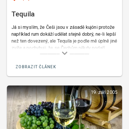
Tequila
Já si myslím, že Češi jsou v zásadě kujóni protože
například rum dokáží udělat stejně dobrý, ne-li lepší
než ten dovezený, ale Tequila je podle mě úplně jiné
zvíře a pochybuji, že se Čechům někdy podaří
tequilu udělat takovou jakou ji dělají v Mexiku a mně
to můžete věřit, protože já jsem to tam při mé
ZOBRAZIT ČLÁNEK
poslední návštěvě Mexika tak trochu okoukl.
19. září 2005