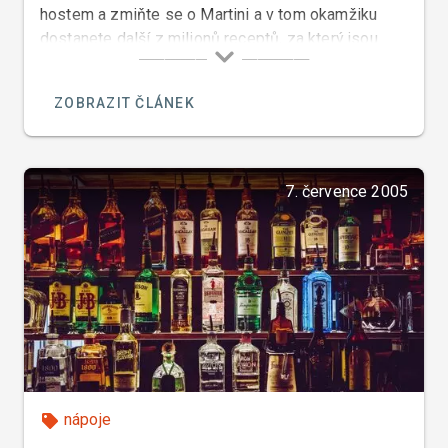
hostem a zmiňte se o Martini a v tom okamžiku
dostanete další z milionů receptů, za který jsou
jeho vyznavači ochotni bojovat.
ZOBRAZIT ČLÁNEK
7. července 2005
nápoje