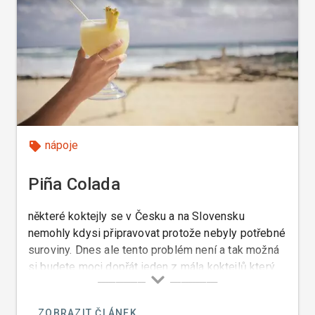
nápoje
Piña Colada
některé koktejly se v Česku a na Slovensku
nemohly kdysi připravovat protože nebyly potřebné
suroviny. Dnes ale tento problém není a tak možná
si budete moci dopřát jeden z mála koktejlů který
chutná i mně a to je Piña Colada.
ZOBRAZIT ČLÁNEK