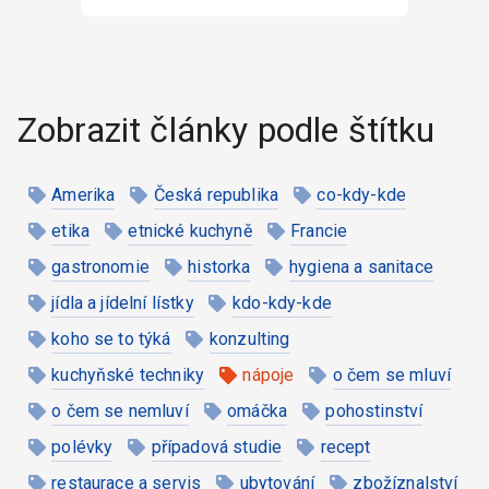
Zobrazit články podle štítku
Amerika
Česká republika
co-kdy-kde
etika
etnické kuchyně
Francie
gastronomie
historka
hygiena a sanitace
jídla a jídelní lístky
kdo-kdy-kde
koho se to týká
konzulting
kuchyňské techniky
nápoje
o čem se mluví
o čem se nemluví
omáčka
pohostinství
polévky
případová studie
recept
restaurace a servis
ubytování
zbožíznalství