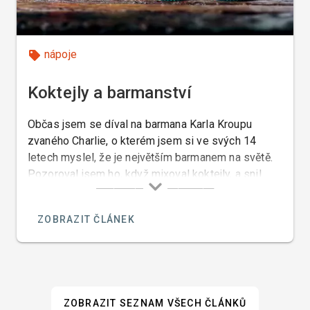
nápoje
Koktejly a barmanství
Občas jsem se díval na barmana Karla Kroupu
zvaného Charlie, o kterém jsem si ve svých 14
letech myslel, že je největším barmanem na světě.
Pozoroval jsem ho, když mixoval koktejly, a snil
jsem o tom, že jednoho dne budu také takovým
slavným barmanem jako je on. Tento sen se mi však
ZOBRAZIT ČLÁNEK
nikdy nesplnil.
ZOBRAZIT SEZNAM VŠECH ČLÁNKŮ