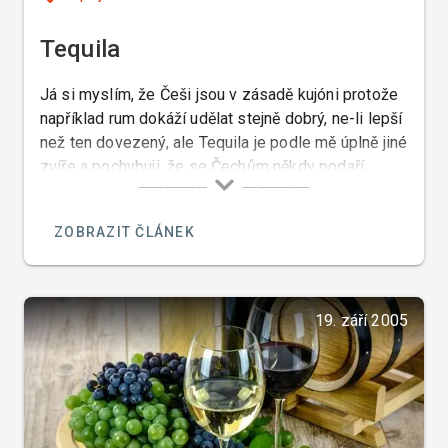
Tequila
Já si myslím, že Češi jsou v zásadě kujóni protože
například rum dokáží udělat stejně dobrý, ne-li lepší
než ten dovezený, ale Tequila je podle mě úplně jiné
zvíře a pochybuji, že se Čechům někdy podaří
tequilu udělat takovou jakou ji dělají v Mexiku a mně
to můžete věřit, protože já jsem to tam při mé
ZOBRAZIT ČLÁNEK
poslední návštěvě Mexika tak trochu okoukl.
19. září 2005