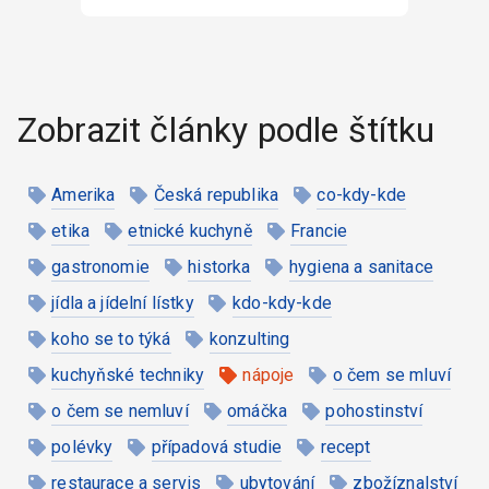
Zobrazit články podle štítku
Amerika
Česká republika
co-kdy-kde
etika
etnické kuchyně
Francie
gastronomie
historka
hygiena a sanitace
jídla a jídelní lístky
kdo-kdy-kde
koho se to týká
konzulting
kuchyňské techniky
nápoje
o čem se mluví
o čem se nemluví
omáčka
pohostinství
polévky
případová studie
recept
restaurace a servis
ubytování
zbožíznalství