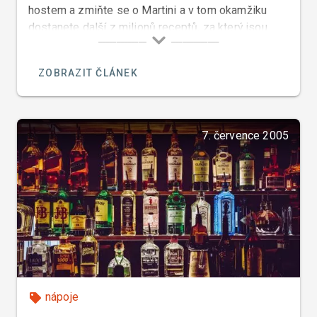
hostem a zmiňte se o Martini a v tom okamžiku
dostanete další z milionů receptů, za který jsou
jeho vyznavači ochotni bojovat.
ZOBRAZIT ČLÁNEK
7. července 2005
nápoje