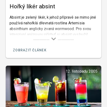
Hořký likér absint
Absint je zelený likér, k jehož přípravě se mimo jiné
používá nahořklá dřevnatá rostlina Artemisia
absinthium anglicky zvaná wormwood. Pro svou
intenzivní anýzovou příchuť si absint vysloužil
francouzský název anisette.
ZOBRAZIT ČLÁNEK
12. listopadu 2005