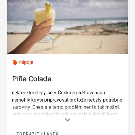
nápoje
Piña Colada
některé koktejly se v Česku a na Slovensku
nemohly kdysi připravovat protože nebyly potřebné
suroviny. Dnes ale tento problém není a tak možná
si budete moci dopřát jeden z mála koktejlů který
chutná i mně a to je Piña Colada.
ZOBRAZIT ČLÁNEK