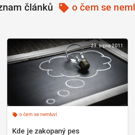
znam článků
o čem se neml
23. srpna 2011
o čem se nemluví
Kde je zakopaný pes