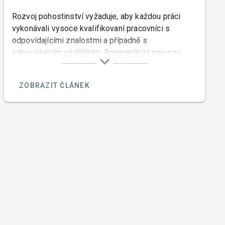
Rozvoj pohostinství vyžaduje, aby každou práci
vykonávali vysoce kvalifikovaní pracovníci s
odpovídajícími znalostmi a případně s
odpovídajícím vzděláním. Rozmanitost provozu
pohostinství klade nemalé nároky na znalost
problematiky výrobní — znalost zbožíznalství,
ZOBRAZIT ČLÁNEK
technologie, problematiky ekonomie a organizace,
z oboru fyziologie, hygieny výživy, léčebné výživy i
na základní vědomosti o cestovním ruchu, nemluvě
o znalosti jazyků a psychologie.