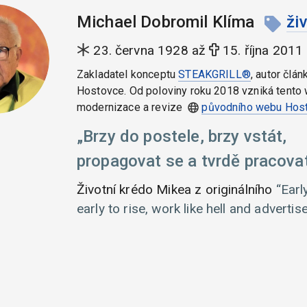
Michael Dobromil Klíma
ži
23. června 1928 až
15. října 2011
Zakladatel konceptu
STEAKGRILL®
, autor člán
Hostovce. Od poloviny roku 2018 vzniká tento 
modernizace a revize
původního webu Hos
Brzy do postele, brzy vstát,
propagovat se a tvrdě pracovat
Životní krédo Mikea z originálního
Earl
early to rise, work like hell and advertise