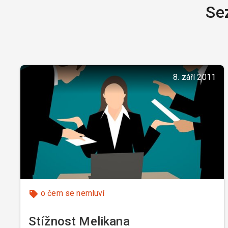
Se
8. září 2011
o čem se nemluví
Stížnost Melikana