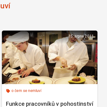
uví
15. srpna 2011
o čem se nemluví
Funkce pracovníků v pohostinství