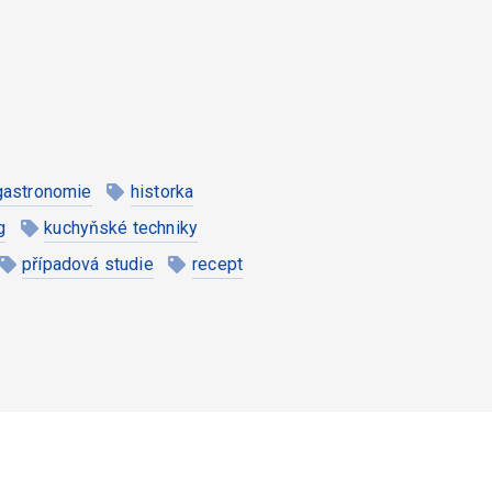
gastronomie
historka
g
kuchyňské techniky
případová studie
recept