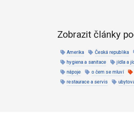
Zobrazit články po
Amerika
Česká republika
hygiena a sanitace
jídla a j
nápoje
o čem se mluví
restaurace a servis
ubytov