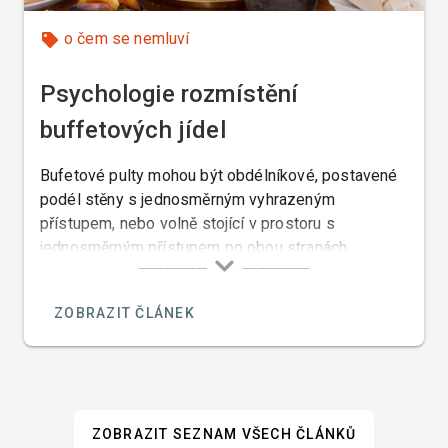
o čem se nemluví
Psychologie rozmístění
buffetových jídel
Bufetové pulty mohou být obdélníkové, postavené
podél stěny s jednosměrným vyhrazeným
přístupem, nebo volně stojící v prostoru s
jednosměrným přístupem po obou stranách,
případně kulaté „ostrůvky“ s přístupem se všech
stran.
ZOBRAZIT ČLÁNEK
ZOBRAZIT SEZNAM VŠECH ČLÁNKŮ