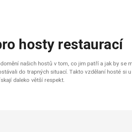
pro hosty restaurací
omění našich hostů v tom, co jim patří a jak by se m
stávali do trapných situací. Takto vzdělaní hosté si u
kají daleko větší respekt.