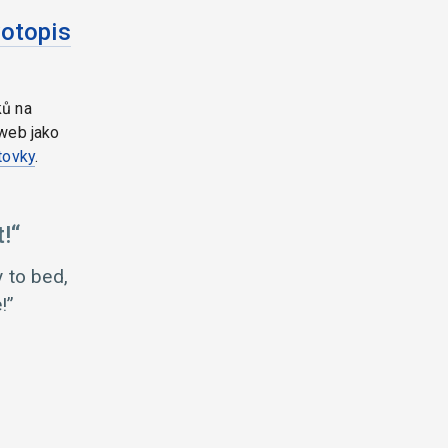
votopis
ků na
web jako
tovky
.
!
y to bed,
!