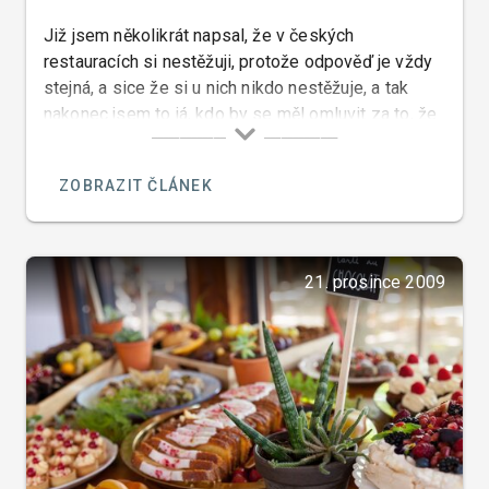
Již jsem několikrát napsal, že v českých
restauracích si nestěžuji, protože odpověď je vždy
stejná, a sice že si u nich nikdo nestěžuje, a tak
nakonec jsem to já, kdo by se měl omluvit za to, že
jsem takový ignorant a nesofistikovaný host. Jsou
ale případy, kdy by chtěli slyšet, co tedy bylo
ZOBRAZIT ČLÁNEK
špatné a abych jim tedy řekl jak to dělat lépe.
21. prosince 2009