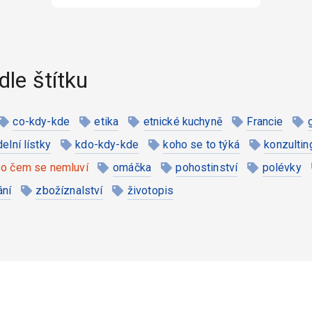
dle štítku
co-kdy-kde
etika
etnické kuchyně
Francie
ídelní lístky
kdo-kdy-kde
koho se to týká
konzultin
o čem se nemluví
omáčka
pohostinství
polévky
ání
zbožíznalství
životopis