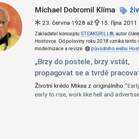
Michael Dobromil Klíma
ži
23. června 1928 až
15. října 2011
Zakladatel konceptu
STEAKGRILL®
, autor člán
Hostovce. Od poloviny roku 2018 vzniká tento 
modernizace a revize
původního webu Hos
Brzy do postele, brzy vstát,
propagovat se a tvrdě pracovat
Životní krédo Mikea z originálního
Earl
early to rise, work like hell and advertise