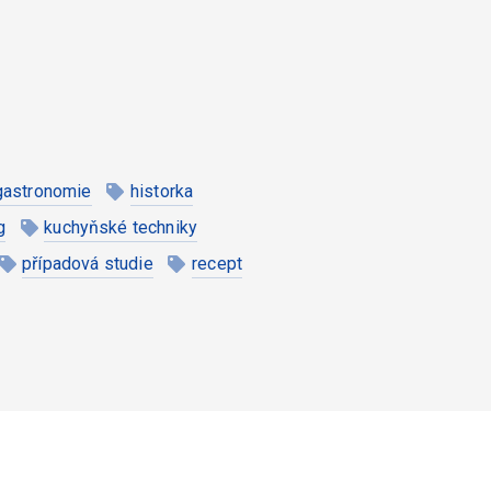
gastronomie
historka
g
kuchyňské techniky
případová studie
recept