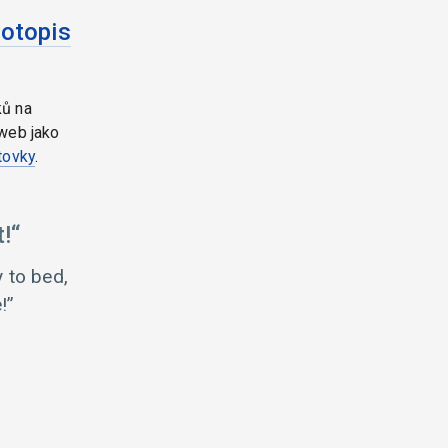
votopis
ků na
web jako
tovky
.
!
y to bed,
!