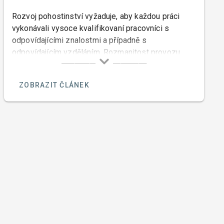
Rozvoj pohostinství vyžaduje, aby každou práci
vykonávali vysoce kvalifikovaní pracovníci s
odpovídajícími znalostmi a případně s
odpovídajícím vzděláním. Rozmanitost provozu
pohostinství klade nemalé nároky na znalost
problematiky výrobní — znalost zbožíznalství,
ZOBRAZIT ČLÁNEK
technologie, problematiky ekonomie a organizace,
z oboru fyziologie, hygieny výživy, léčebné výživy i
na základní vědomosti o cestovním ruchu, nemluvě
o znalosti jazyků a psychologie.