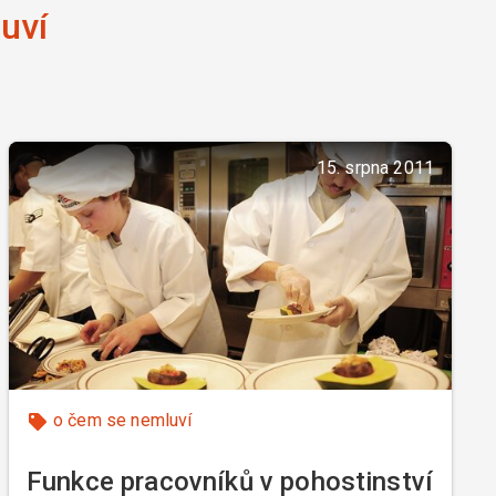
uví
15. srpna 2011
o čem se nemluví
Funkce pracovníků v pohostinství