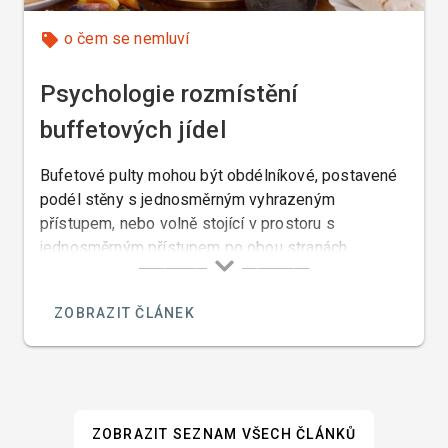
o čem se nemluví
Psychologie rozmístění
buffetových jídel
Bufetové pulty mohou být obdélníkové, postavené
podél stěny s jednosměrným vyhrazeným
přístupem, nebo volně stojící v prostoru s
jednosměrným přístupem po obou stranách,
případně kulaté „ostrůvky“ s přístupem se všech
stran.
ZOBRAZIT ČLÁNEK
ZOBRAZIT SEZNAM VŠECH ČLÁNKŮ