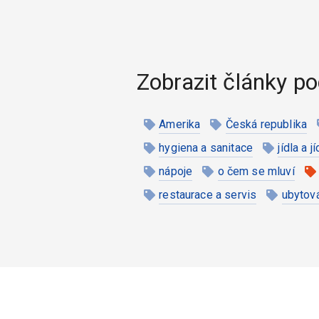
Zobrazit články po
Amerika
Česká republika
hygiena a sanitace
jídla a j
nápoje
o čem se mluví
restaurace a servis
ubytov