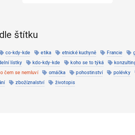
dle štítku
co-kdy-kde
etika
etnické kuchyně
Francie
ídelní lístky
kdo-kdy-kde
koho se to týká
konzultin
o čem se nemluví
omáčka
pohostinství
polévky
ání
zbožíznalství
životopis