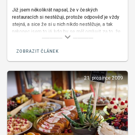
Již jsem několikrát napsal, že v českých
restauracích si nestěžuji, protože odpověď je vždy
stejná, a sice že si u nich nikdo nestěžuje, a tak
nakonec jsem to já, kdo by se měl omluvit za to, že
jsem takový ignorant a nesofistikovaný host. Jsou
ale případy, kdy by chtěli slyšet, co tedy bylo
ZOBRAZIT ČLÁNEK
špatné a abych jim tedy řekl jak to dělat lépe.
21. prosince 2009