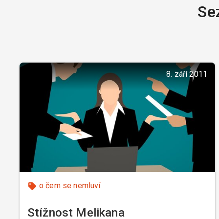
Se
8. září 2011
o čem se nemluví
Stížnost Melikana