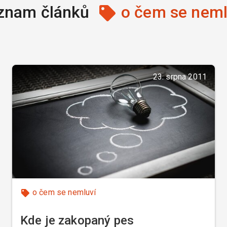
znam článků
o čem se neml
23. srpna 2011
o čem se nemluví
Kde je zakopaný pes