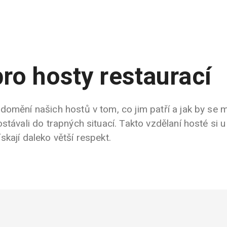
pro hosty restaurací
omění našich hostů v tom, co jim patří a jak by se m
stávali do trapných situací. Takto vzdělaní hosté si u
kají daleko větší respekt.