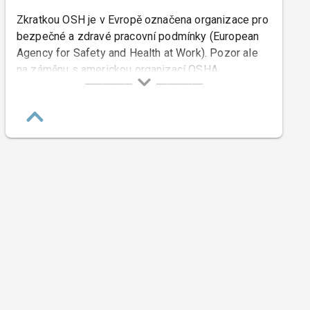
Zkratkou OSH je v Evropě označena organizace pro
bezpečné a zdravé pracovní podmínky (European
Agency for Safety and Health at Work). Pozor ale
na záměnu s americkou organizací OSHA
(Occupational Safety and Health Administration).