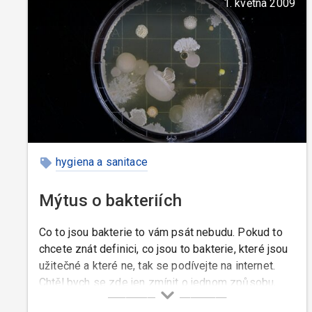
1. května 2009
hygiena a sanitace
Mýtus o bakteriích
Co to jsou bakterie to vám psát nebudu. Pokud to
chcete znát definici, co jsou to bakterie, které jsou
užitečné a které ne, tak se podívejte na internet.
Chtěl bych se zde jen zmínit o jednom způsobu,
jakým se bakterie množí.