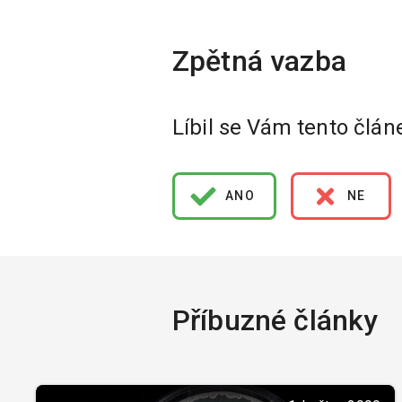
Líbil se Vám tento člán
ANO
NE
Příbuzné články