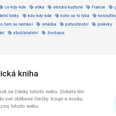
co-kdy-kde
etika
etnické kuchyně
Francie
ídelní lístky
kdo-kdy-kde
koho se to týká
konzultin
o čem se nemluví
omáčka
pohostinství
polévky
ání
zbožíznalství
životopis
ická kniha
ok se články tohoto webu. Získáte tím
do své oblíbené čtečky. Koupí e-booku
ozvoj tohoto webu.