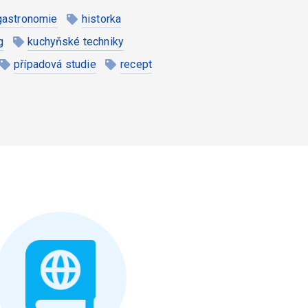
gastronomie
historka
g
kuchyňské techniky
případová studie
recept