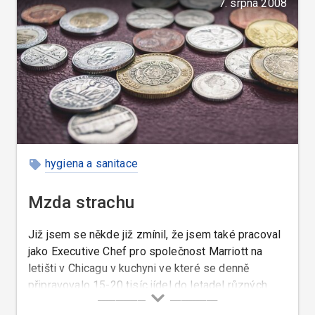
7. srpna 2008
hygiena a sanitace
Mzda strachu
Již jsem se někde již zmínil, že jsem také pracoval
jako Executive Chef pro společnost Marriott na
letišti v Chicagu v kuchyni ve které se denně
připravovalo 15-20 tisíc jídel do letadel různých
leteckých společností.