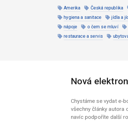
Amerika
Česká republika
hygiena a sanitace
jídla a j
nápoje
o čem se mluví
restaurace a servis
ubytov
Nová elektron
Chystáme se vydat e-bo
všechny články autora 
navíc podpoříte další r