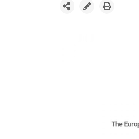
SDÍLET
UPRAVIT
VYTISKNOUT
ČLÁNEK
ČLÁNEK
ČLÁNEK