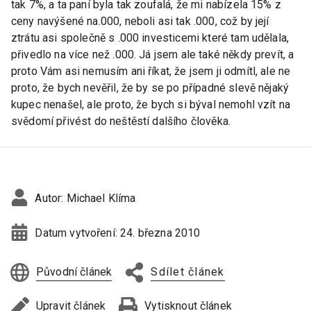
tak 7%, a ta paní byla tak zoufalá, že mi nabízela 15% z
ceny navýšené na.000, neboli asi tak .000, což by její
ztrátu asi společně s .000 investicemi které tam udělala,
přivedlo na více než .000. Já jsem ale také někdy prevít, a
proto Vám asi nemusím ani říkat, že jsem ji odmítl, ale ne
proto, že bych nevěřil, že by se po případné slevě nějaký
kupec nenašel, ale proto, že bych si býval nemohl vzít na
svědomí přivést do neštěstí dalšího člověka.
Autor:
Michael Klíma
Datum vytvoření:
24. března 2010
Původní článek
Sdílet článek
Upravit článek
Vytisknout článek