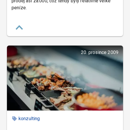
prodej asi za.000, což tehdy byly relativně velké
peníze.
20. prosince 2009
konzulting