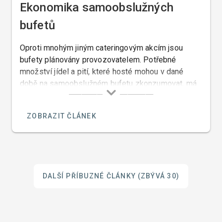
Ekonomika samoobslužných
bufetů
Oproti mnohým jiným cateringovým akcím jsou
bufety plánovány provozovatelem. Potřebné
množství jídel a pití, které hosté mohou v dané
době na samoobslužném bufetu zkonzumovat, má
podstatný vliv na ekonomiku neboli na rentabilitu
bufetu, na potřebný počet a sortiment jídel a
ZOBRAZIT ČLÁNEK
následně i na cenu.
DALŠÍ PŘÍBUZNÉ ČLÁNKY
(ZBÝVÁ 30)