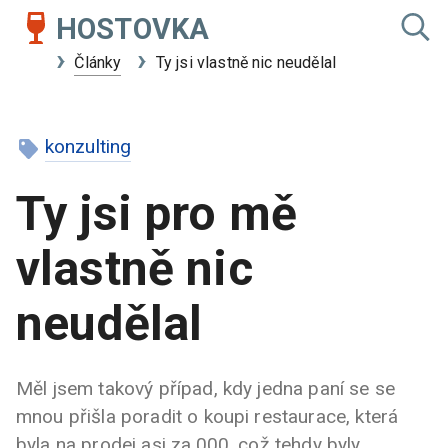
HOSTOVKA
Články
Ty jsi vlastně nic neudělal
konzulting
Ty jsi pro mě
vlastně nic
neudělal
Měl jsem takový případ, kdy jedna paní se se
mnou přišla poradit o koupi restaurace, která
byla na prodej asi za.000, což tehdy byly