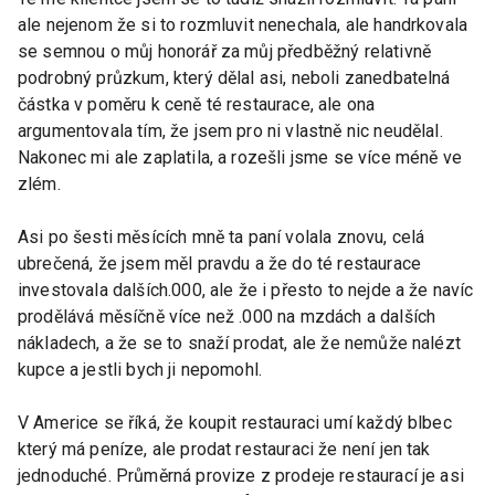
ale nejenom že si to rozmluvit nenechala, ale handrkovala
se semnou o můj honorář za můj předběžný relativně
podrobný průzkum, který dělal asi, neboli zanedbatelná
částka v poměru k ceně té restaurace, ale ona
argumentovala tím, že jsem pro ni vlastně nic neudělal.
Nakonec mi ale zaplatila, a rozešli jsme se více méně ve
zlém.
Asi po šesti měsících mně ta paní volala znovu, celá
ubrečená, že jsem měl pravdu a že do té restaurace
investovala dalších.000, ale že i přesto to nejde a že navíc
prodělává měsíčně více než .000 na mzdách a dalších
nákladech, a že se to snaží prodat, ale že nemůže nalézt
kupce a jestli bych ji nepomohl.
V Americe se říká, že koupit restauraci umí každý blbec
který má peníze, ale prodat restauraci že není jen tak
jednoduché. Průměrná provize z prodeje restaurací je asi