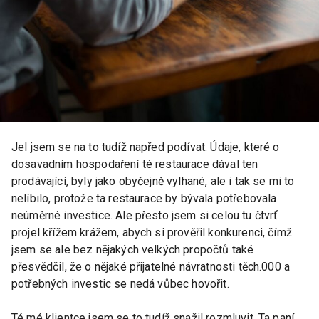
Jel jsem se na to tudíž napřed podívat. Údaje, které o
dosavadním hospodaření té restaurace dával ten
prodávající, byly jako obyčejně vylhané, ale i tak se mi to
nelíbilo, protože ta restaurace by bývala potřebovala
neúměrné investice. Ale přesto jsem si celou tu čtvrť
projel křížem krážem, abych si prověřil konkurenci, čímž
jsem se ale bez nějakých velkých propočtů také
přesvědčil, že o nějaké přijatelné návratnosti těch.000 a
potřebných investic se nedá vůbec hovořit.
Té mé klientce jsem se to tudíž snažil rozmluvit. Ta paní