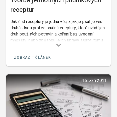
Tvorba jednotných podnikových
receptur
Jak číst receptury je jedna věc, a jak je psát je věc
druhá. Jsou profesionální receptury, které uvádí jen
druh použitých potravin a koření bez uvedení
množství nebo způsobu jejich úpravy. Oproti tomu
jiné receptury uvádí nejenom přesnou váhu potravin,
přesný způsob zpracovávání a úpravy, také přesně
ZOBRAZIT ČLÁNEK
opisují i velkost požitého nádobí a specifikuji na
jakém zařízení se daný pokrm musí upravovat a
trvají například na tom, že koření se musí tlouct jen
v hmoždíři, což v případě, že máte elektrický
16. září 2011
mlýnek na koření, na kterém se dá nastavit zrnitost,
je úplný nesmysl.