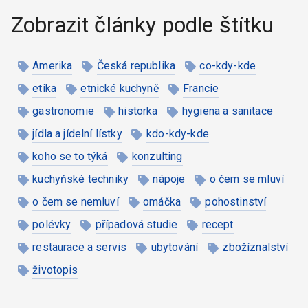
Zobrazit články podle štítku
Amerika
Česká republika
co-kdy-kde
etika
etnické kuchyně
Francie
gastronomie
historka
hygiena a sanitace
jídla a jídelní lístky
kdo-kdy-kde
koho se to týká
konzulting
kuchyňské techniky
nápoje
o čem se mluví
o čem se nemluví
omáčka
pohostinství
polévky
případová studie
recept
restaurace a servis
ubytování
zbožíznalství
životopis