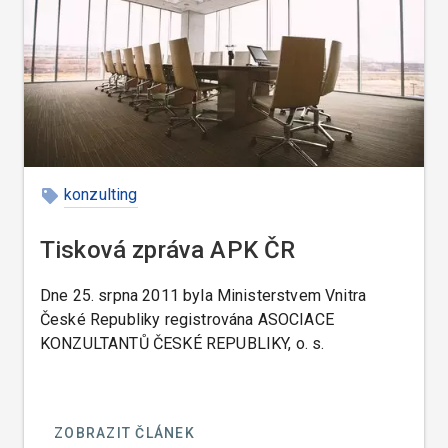
to ne pro ochranu spotřebitele, ale pro ochranu
svojí. Americký restauratér se totiž snaží dát hostu
za jeho peníze co možná nejvíce, ale aby mu při
tom zbyl zasloužený zisk, tudíž musí vědět, co
dělá. Bez této filozofie by moc dlouho pohostinství
provozovat nemohl. V Americe to totiž není státní
obchodní inspekce, ale host, který dříve nebo
později odhalí restauratérovu nepoctivost nebo
konzulting
chamtivost, a potrestá ho ne pokutou, ale tím, že do
jeho restaurace již nepřijde.
Tisková zpráva APK ČR
Dne 25. srpna 2011 byla Ministerstvem Vnitra
České Republiky registrována ASOCIACE
KONZULTANTŮ ČESKÉ REPUBLIKY, o. s.
ZOBRAZIT ČLÁNEK