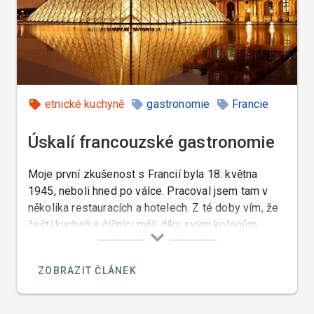
etnické kuchyně
gastronomie
Francie
Úskalí francouzské gastronomie
Moje první zkušenost s Francií byla 18. května
1945, neboli hned po válce. Pracoval jsem tam v
několika restauracích a hotelech. Z té doby vím, že
čeští kuchaři a číšníci měli díky svým kolegům
pracujícím ve Francii před válkou tu nejlepší pověst.
ZOBRAZIT ČLÁNEK