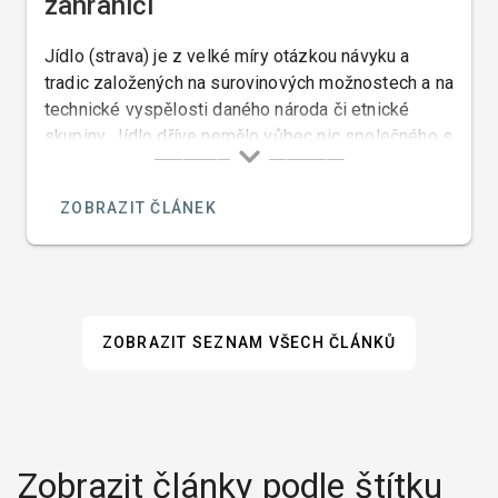
zahraničí
Jídlo (strava) je z velké míry otázkou návyku a
tradic založených na surovinových možnostech a na
technické vyspělosti daného národa či etnické
skupiny. Jídlo dříve nemělo vůbec nic společného s
chutěmi a preferencemi. Ty přišly až později a
začaly být omezovány a regulovány náboženskými
ZOBRAZIT ČLÁNEK
přikázáními či zdravotními předpisy.
ZOBRAZIT SEZNAM VŠECH ČLÁNKŮ
Zobrazit články podle štítku