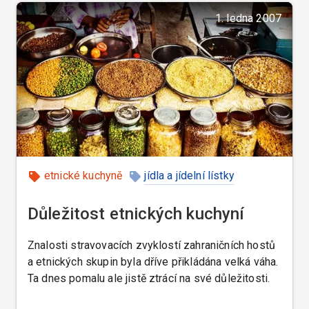
1. ledna 2007
etnické kuchyně
jídla a jídelní lístky
Amerika
Česká republika
Důležitost etnických kuchyní
Znalosti stravovacích zvyklostí zahraničních hostů
a etnických skupin byla dříve přikládána velká váha.
Ta dnes pomalu ale jistě ztrácí na své důležitosti.