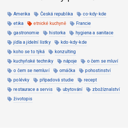
Amerika
Česká republika
co-kdy-kde
etika
etnické kuchyně
Francie
gastronomie
historka
hygiena a sanitace
jídla a jídelní lístky
kdo-kdy-kde
koho se to týká
konzulting
kuchyňské techniky
nápoje
o čem se mluví
o čem se nemluví
omáčka
pohostinství
polévky
případová studie
recept
restaurace a servis
ubytování
zbožíznalství
životopis