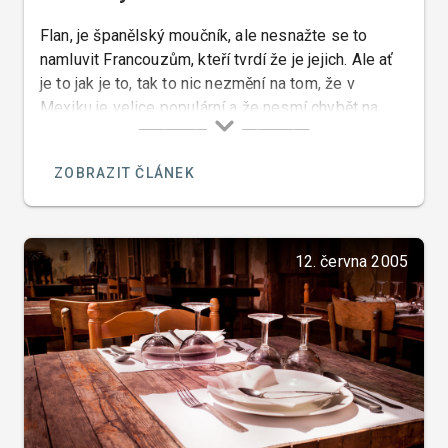
Flan, je španělský moučník, ale nesnažte se to
namluvit Francouzům, kteří tvrdí že je jejich. Ale ať
je to jak je to, tak to nic nezmění na tom, že v
Mexiku je velice populární a že nesmí chybět na
jídelním lístku žádné lepší restaurace.
ZOBRAZIT ČLÁNEK
12. června 2005