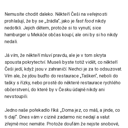
Nemusíte chodit daleko. Někteří Češi na veřejnosti
prohlašují, že by se „žrádla“, jako je
fast food
nikdy
nedotkli. Jejich dětem, protože si to vynutí, sice
hamburger u Mekáče občas koupí, ale oni by si ho nikdy
nedali.
Já vím, že někteří mluví pravdu, ale je v tom skryta
spousta pokrytectví. Museli byste totiž vidět, co někteří
Češi jedí, když jsou v zahraničí. Nechci je za to odsuzovat.
Vím ale, že jdou buďto do restaurace „Tašken“, neboli do
tašky s řízky, nebo prostě do některé restaurace rychlého
občerstvení, do které by v Česku údajně nikdy ani
nevstoupili.
Jedno naše pořekadlo říká: „Doma jez, co máš, a jinde, co
ti dají“. Dnes vám v cizině zadarmo nic nedají a valut
zřejmě moc nemáte. Protože doufám že nejste snobové,