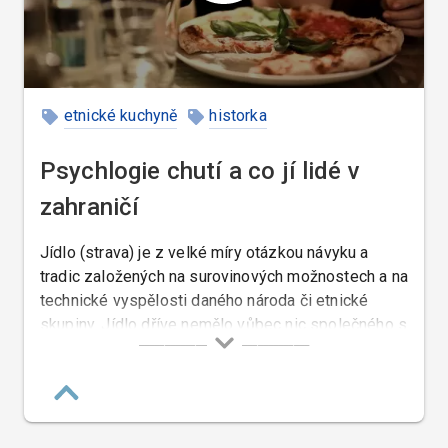
etnické kuchyně
historka
případová studie
Psychlogie chutí a co jí lidé v
zahraničí
Jídlo (strava) je z velké míry otázkou návyku a
tradic založených na surovinových možnostech a na
technické vyspělosti daného národa či etnické
skupiny. Jídlo dříve nemělo vůbec nic společného s
chutěmi a preferencemi. Ty přišly až později a
začaly být omezovány a regulovány náboženskými
přikázáními či zdravotními předpisy.