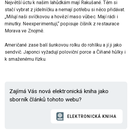
Největší úctu k našim lahůdkám mají Rakušané. Těm si
stačí vybrat z jídelníčku a nemají potřebu si něco přidávat.
„Milují naši svíčkovou a hovězí maso vůbec. Mají rádi i
minutky. Neexperimentují,“ popisuje číšník z restaurace
Morava ve Znojmě.
Američané zase balí šunkovou rolku do rohlíku a jí ji jako
sendvič. Japonci vyžadují poloviční porce a Číňané hůlky i
k smaženému řízku.
Zajímá Vás nová elektronická kniha jako
sborník článků tohoto webu?
ELEKTRONICKÁ KNIHA