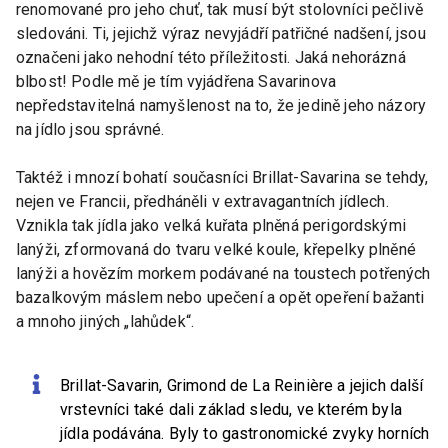
renomované pro jeho chuť, tak musí být stolovníci pečlivě
sledováni. Ti, jejichž výraz nevyjádří patřičné nadšení, jsou
označeni jako nehodní této příležitosti. Jaká nehorázná
blbost! Podle mě je tím vyjádřena Savarinova
nepředstavitelná namyšlenost na to, že jedině jeho názory
na jídlo jsou správné.
Taktéž i mnozí bohatí současníci Brillat-Savarina se tehdy,
nejen ve Francii, předháněli v extravagantních jídlech.
Vznikla tak jídla jako velká kuřata plněná perigordskými
lanýži, zformovaná do tvaru velké koule, křepelky plněné
lanýži a hovězím morkem podávané na toustech potřených
bazalkovým máslem nebo upečení a opět opeření bažanti
a mnoho jiných „lahůdek“.
Brillat-Savarin, Grimond de La Reinière a jejich další
vrstevníci také dali základ sledu, ve kterém byla
jídla podávána. Byly to gastronomické zvyky horních