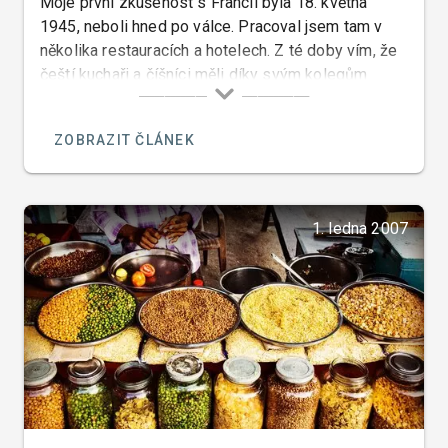
Moje první zkušenost s Francií byla 18. května
1945, neboli hned po válce. Pracoval jsem tam v
několika restauracích a hotelech. Z té doby vím, že
čeští kuchaři a číšníci měli díky svým kolegům
pracujícím ve Francii před válkou tu nejlepší pověst.
ZOBRAZIT ČLÁNEK
1. ledna 2007