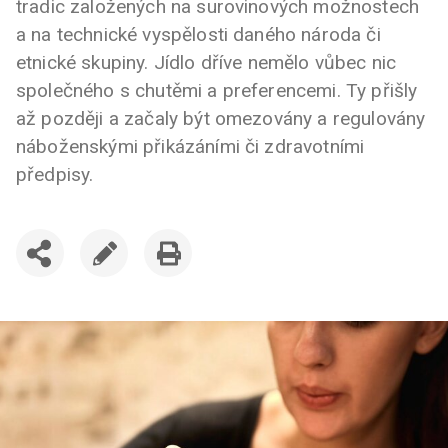
tradic založených na surovinových možnostech
a na technické vyspělosti daného národa či
etnické skupiny. Jídlo dříve nemělo vůbec nic
společného s chutěmi a preferencemi. Ty přišly
až později a začaly být omezovány a regulovány
náboženskými přikázáními či zdravotními
předpisy.
SDÍLET
UPRAVIT
VYTISKNOUT
ČLÁNEK
ČLÁNEK
ČLÁNEK