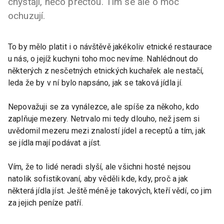
chystají, něco přečtou. Tím se ale o moc
ochuzují.
To by mělo platit i o návštěvě jakékoliv etnické restaurace
u nás, o jejíž kuchyni toho moc nevíme. Nahlédnout do
některých z nesčetných etnických kuchařek ale nestačí,
leda že by v ní bylo napsáno, jak se taková jídla jí.
Nepovažuji se za vynálezce, ale spíše za někoho, kdo
zaplňuje mezery. Netrvalo mi tedy dlouho, než jsem si
uvědomil mezeru mezi znalostí jídel a receptů a tím, jak
se jídla mají podávat a jíst.
Vím, že to lidé neradi slyší, ale všichni hosté nejsou
natolik sofistikovaní, aby věděli kde, kdy, proč a jak
některá jídla jíst. Ještě méně je takových, kteří vědí, co jim
za jejich peníze patří.