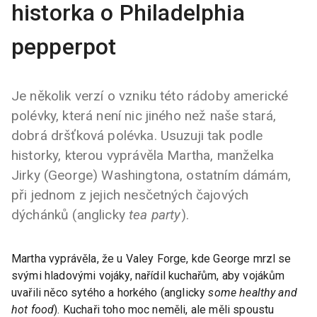
historka o Philadelphia
pepperpot
Je několik verzí o vzniku této rádoby americké
polévky, která není nic jiného než naše stará,
dobrá dršťková polévka. Usuzuji tak podle
historky, kterou vyprávěla Martha, manželka
Jirky (George) Washingtona, ostatním dámám,
při jednom z jejich nesčetných čajových
dýchánků (anglicky
tea party
).
Martha vyprávěla, že u Valey Forge, kde George mrzl se
svými hladovými vojáky, nařídil kuchařům, aby vojákům
uvařili něco sytého a horkého (anglicky
some healthy and
hot food
). Kuchaři toho moc neměli, ale měli spoustu