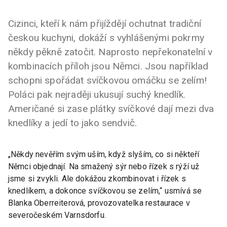
Cizinci, kteří k nám přijíždějí ochutnat tradiční
českou kuchyni, dokáží s vyhlášenými pokrmy
někdy pěkně zatočit. Naprosto nepřekonatelní v
kombinacích příloh jsou Němci. Jsou například
schopni spořádat svíčkovou omáčku se zelím!
Poláci pak nejraději ukusují suchý knedlík.
Američané si zase plátky svíčkové dají mezi dva
knedlíky a jedí to jako sendvič.
„Někdy nevěřím svým uším, když slyším, co si někteří
Němci objednají. Na smažený sýr nebo řízek s rýží už
jsme si zvykli. Ale dokážou zkombinovat i řízek s
knedlíkem, a dokonce svíčkovou se zelím,“ usmívá se
Blanka Oberreiterová, provozovatelka restaurace v
severočeském Varnsdorfu.