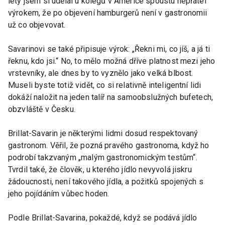
lety jsem si udělal u kolegů v Americe spoustu nepřátel
výrokem, že po objevení hamburgerů není v gastronomii
už co objevovat.
Savarinovi se také připisuje výrok: „Řekni mi, co jíš, a já ti
řeknu, kdo jsi.“ No, to mělo možná dříve platnost mezi jeho
vrstevníky, ale dnes by to vyznělo jako velká blbost.
Museli byste totiž vidět, co si relativně inteligentní lidi
dokáží naložit na jeden talíř na samoobslužných bufetech,
obzvláště v Česku.
Brillat-Savarin je některými lidmi dosud respektovaný
gastronom. Věřil, že pozná pravého gastronoma, když ho
podrobí takzvaným „malým gastronomickým testům“.
Tvrdil také, že člověk, u kterého jídlo nevyvolá jiskru
žádoucnosti, není takového jídla, a požitků spojených s
jeho pojídáním vůbec hoden.
Podle Brillat-Savarina, pokaždé, když se podává jídlo