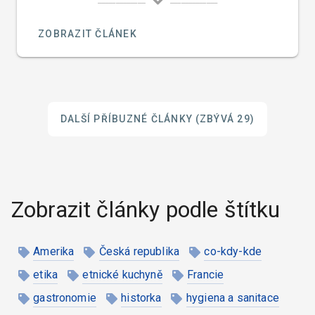
přivlastnili od Italů. V Itálii byla tato omáčka již
několik století před tím.
ZOBRAZIT ČLÁNEK
DALŠÍ PŘÍBUZNÉ ČLÁNKY
(ZBÝVÁ 29)
Zobrazit články podle štítku
Amerika
Česká republika
co-kdy-kde
etika
etnické kuchyně
Francie
gastronomie
historka
hygiena a sanitace