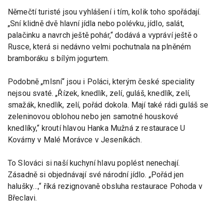
Němečtí turisté jsou vyhlášení i tím, kolik toho spořádají.
„Sní klidně dvě hlavní jídla nebo polévku, jídlo, salát,
palačinku a navrch ještě pohár,“ dodává a vypráví ještě o
Rusce, která si nedávno velmi pochutnala na plněném
bramboráku s bílým jogurtem.
Podobně „mlsní“ jsou i Poláci, kterým české speciality
nejsou svaté. „Řízek, knedlík, zelí, guláš, knedlík, zelí,
smažák, knedlík, zelí, pořád dokola. Mají také rádi guláš se
zeleninovou oblohou nebo jen samotné houskové
knedlíky,“ kroutí hlavou Hanka Mužná z restaurace U
Kovárny v Malé Morávce v Jeseníkách.
To Slováci si naší kuchyní hlavu poplést nenechají.
Zásadně si objednávají své národní jídlo. „Pořád jen
halušky…,“ říká rezignovaně obsluha restaurace Pohoda v
Břeclavi.