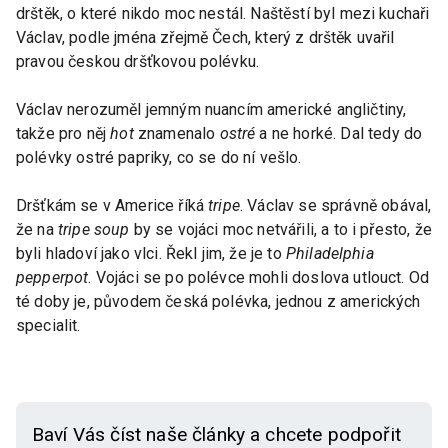
drštěk, o které nikdo moc nestál. Naštěstí byl mezi kuchaři
Václav, podle jména zřejmě Čech, který z drštěk uvařil
pravou českou dršťkovou polévku.
Václav nerozuměl jemným nuancím americké angličtiny,
takže pro něj
hot
znamenalo
ostré
a ne horké. Dal tedy do
polévky ostré papriky, co se do ní vešlo.
Dršťkám se v Americe říká
tripe
. Václav se správně obával,
že na
tripe soup
by se vojáci moc netvářili, a to i přesto, že
byli hladoví jako vlci. Řekl jim, že je to
Philadelphia
pepperpot
. Vojáci se po polévce mohli doslova utlouct. Od
té doby je, původem česká polévka, jednou z amerických
specialit.
Baví Vás číst naše články a chcete podpořit