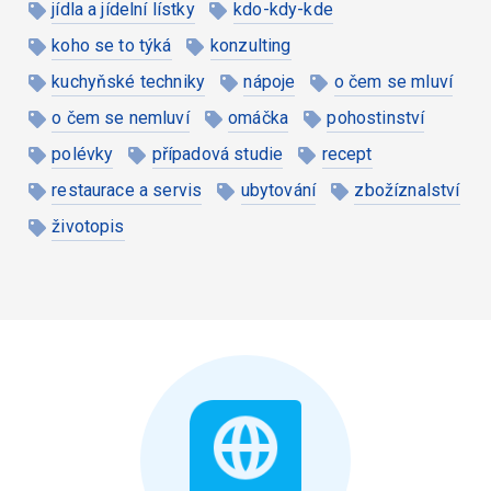
jídla a jídelní lístky
kdo-kdy-kde
koho se to týká
konzulting
kuchyňské techniky
nápoje
o čem se mluví
o čem se nemluví
omáčka
pohostinství
polévky
případová studie
recept
restaurace a servis
ubytování
zbožíznalství
životopis