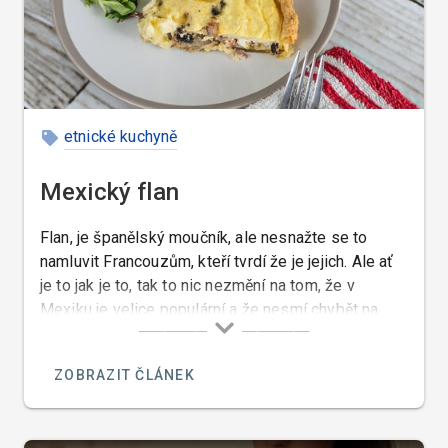
etnické kuchyně
Mexický flan
Flan, je španělský moučník, ale nesnažte se to
namluvit Francouzům, kteří tvrdí že je jejich. Ale ať
je to jak je to, tak to nic nezmění na tom, že v
Mexiku je velice populární a že nesmí chybět na
jídelním lístku žádné lepší restaurace.
ZOBRAZIT ČLÁNEK