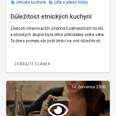
etnické kuchyně
jídla a jídelní lístky
Amerika
Česká republika
Důležitost etnických kuchyní
Znalosti stravovacích zvyklostí zahraničních hostů
a etnických skupin byla dříve přikládána velká váha.
Ta dnes pomalu ale jistě ztrácí na své důležitosti.
ZOBRAZIT ČLÁNEK
14. července 2006