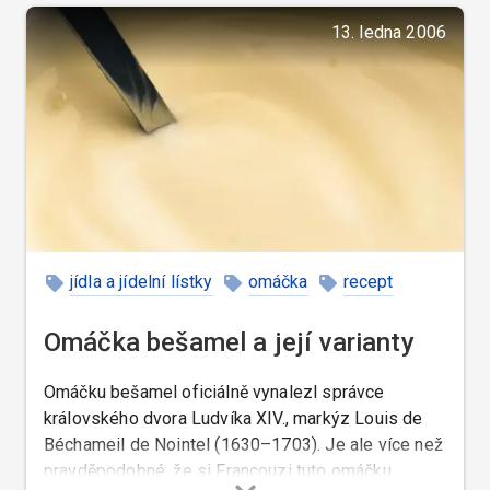
13. ledna 2006
jídla a jídelní lístky
omáčka
recept
Omáčka bešamel a její varianty
Omáčku bešamel oficiálně vynalezl správce
královského dvora Ludvíka XIV., markýz Louis de
Béchameil de Nointel (1630–1703). Je ale více než
pravděpodobné, že si Francouzi tuto omáčku