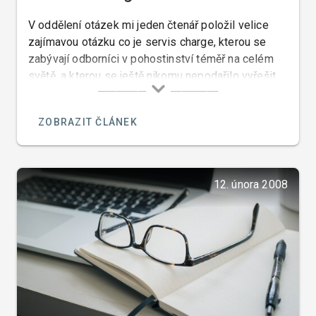
V oddělení otázek mi jeden čtenář položil velice
zajímavou otázku co je servis charge, kterou se
zabývají odborníci v pohostinství téměř na celém
světě, a kterou se ještě nikomu nepodařilo vyřešit.
ZOBRAZIT ČLÁNEK
12. února 2008