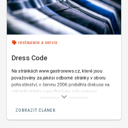
restaurace a servis
Dress Code
Na stránkách www.gastronews.cz, které jsou
považovány za jakési odborné stránky v oboru
pohostinství, v červnu 2006 proběhla diskuse na
základě otázky pana Borůvky zda vedoucí
restauace má právo požadovat od zaměsnance v
kuchyni aby nosil ponožky. □
ZOBRAZIT ČLÁNEK