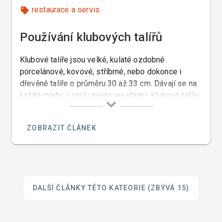
restaurace a servis
Používání klubových talířů
Klubové talíře jsou velké, kulaté ozdobné
porcelánové, kovové, stříbrné, nebo dokonce i
dřevěné talíře o průměru 30 až 33 cm. Dávají se na
každé místo u stolu místo prostírání. Klubové talíře
pocházejí z anglického base plates nebo service
plates a ve světě jsou známy jako Platzteller
ZOBRAZIT ČLÁNEK
(německy) anebo také Assiette de présentation
(francouzsky).
DALŠÍ ČLÁNKY TÉTO KATEORIE
(ZBÝVÁ 15)