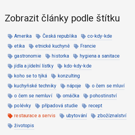
Zobrazit články podle štítku
Amerika
Česká republika
co-kdy-kde
etika
etnické kuchyně
Francie
gastronomie
historka
hygiena a sanitace
jídla a jídelní lístky
kdo-kdy-kde
koho se to týká
konzulting
kuchyňské techniky
nápoje
o čem se mluví
o čem se nemluví
omáčka
pohostinství
polévky
případová studie
recept
restaurace a servis
ubytování
zbožíznalství
životopis