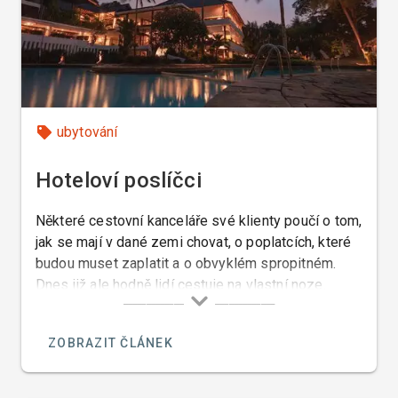
ubytování
Hoteloví poslíčci
Některé cestovní kanceláře své klienty poučí o tom,
jak se mají v dané zemi chovat, o poplatcích, které
budou muset zaplatit a o obvyklém spropitném.
Dnes již ale hodně lidí cestuje na vlastní noze.
Proto vás v tomto článku chci seznámit s výrazy,
které vám v zahraničních hotelech usnadní
ZOBRAZIT ČLÁNEK
orientaci.