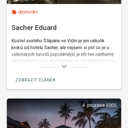
ubytování
Sacher Eduard
Kostel svatého Štěpána ve Vídní je jen několik
kroků od hotelu Sacher, ale nejsem si jist co je u
vídeňských turistů populárnější, jestli ten nádherný
oltář kostela nebo dort kterým se zakladatel hotelu
Sacher proslavil.
ZOBRAZIT ČLÁNEK
4. prosince 2005