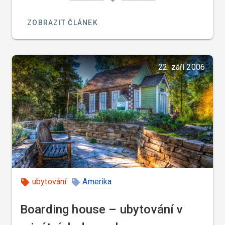
concierge až do sedmdesátých let zcela neznámá.
ZOBRAZIT ČLÁNEK
22. září 2006
ubytování
Amerika
Boarding house – ubytování v