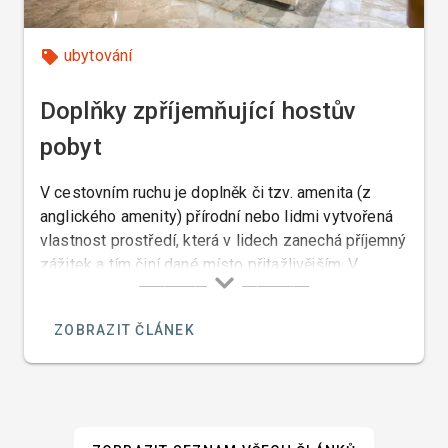
ubytování
Doplňky zpříjemňující hostův
pobyt
V cestovním ruchu je doplněk či tzv. amenita (z
anglického amenity) přírodní nebo lidmi vytvořená
vlastnost prostředí, která v lidech zanechá příjemný
zážitek a tím činí dané místo přitažlivějším. V
osobní letecké dopravě a v ubytovacích provozech
jsou to pozornosti zpříjemňující hostův pobyt.
ZOBRAZIT ČLÁNEK