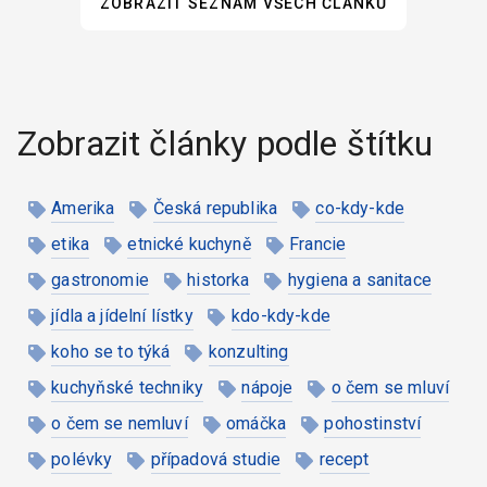
ZOBRAZIT SEZNAM VŠECH ČLÁNKŮ
Zobrazit články podle štítku
Amerika
Česká republika
co-kdy-kde
etika
etnické kuchyně
Francie
gastronomie
historka
hygiena a sanitace
jídla a jídelní lístky
kdo-kdy-kde
koho se to týká
konzulting
kuchyňské techniky
nápoje
o čem se mluví
o čem se nemluví
omáčka
pohostinství
polévky
případová studie
recept