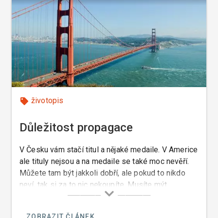
životopis
Důležitost propagace
V Česku vám stačí titul a nějaké medaile. V Americe
ale tituly nejsou a na medaile se také moc nevěří.
Můžete tam být jakkoli dobří, ale pokud to nikdo
neví, tak si za to nic nekoupíte. Musíte mýt
neustále vidět, propagovat se a nesmíte být
skromní.
ZOBRAZIT ČLÁNEK