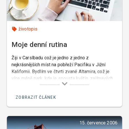
životopis
Moje denní rutina
Žiji v Carslbadu což je jedno z jedno z
nejkrásnějších míst na pobřeží Pacifiku v Jižní
Kalifornii. Bydlím ve čtvrti zvané Altamira, což je
více méně park, kde je spousta květin, zajímavých
palem, stromů a keřů, takže se ta čtvrť dá nazvat
botanickou zahradou a proto se tady líbí nejen
ZOBRAZIT ČLÁNEK
lidem, ale i všem zvířatům.
15. července 2006