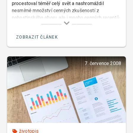
procestoval téměř celý svět a nashromáždil
nesmírné množství cenných zkušeností z
pohostinského oboru, ale i mnoho cenných receptů
na jídla a nápoje téměř všech etnických kuchyní
které vyzkoušel a ochutnal v hotelích ve kterých
ZOBRAZIT ČLÁNEK
pracoval jako šéfkuchař.
7. července 2008
životopis