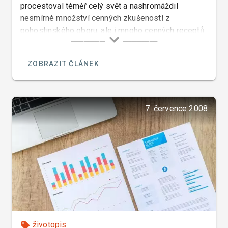
procestoval téměř celý svět a nashromáždil
nesmírné množství cenných zkušeností z
pohostinského oboru, ale i mnoho cenných receptů
na jídla a nápoje téměř všech etnických kuchyní
které vyzkoušel a ochutnal v hotelích ve kterých
ZOBRAZIT ČLÁNEK
pracoval jako šéfkuchař.
7. července 2008
životopis