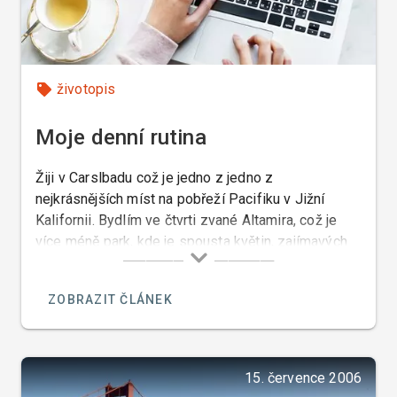
životopis
Moje denní rutina
Žiji v Carslbadu což je jedno z jedno z
nejkrásnějších míst na pobřeží Pacifiku v Jižní
Kalifornii. Bydlím ve čtvrti zvané Altamira, což je
více méně park, kde je spousta květin, zajímavých
palem, stromů a keřů, takže se ta čtvrť dá nazvat
botanickou zahradou a proto se tady líbí nejen
ZOBRAZIT ČLÁNEK
lidem, ale i všem zvířatům.
15. července 2006