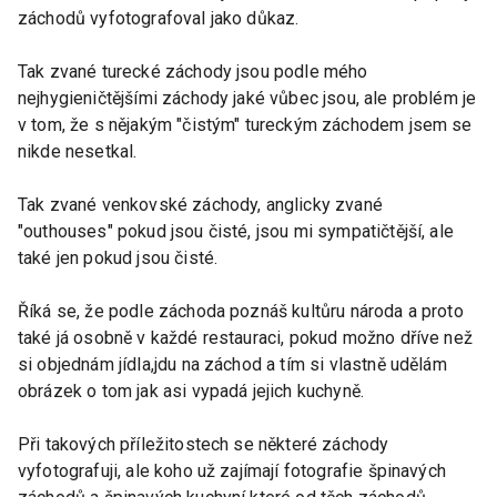
záchodů vyfotografoval jako důkaz.
Tak zvané turecké záchody jsou podle mého
nejhygieničtějšími záchody jaké vůbec jsou, ale problém je
v tom, že s nějakým "čistým" tureckým záchodem jsem se
nikde nesetkal.
Tak zvané venkovské záchody, anglicky zvané
"outhouses" pokud jsou čisté, jsou mi sympatičtější, ale
také jen pokud jsou čisté.
Říká se, že podle záchoda poznáš kultůru národa a proto
také já osobně v každé restauraci, pokud možno dříve než
si objednám jídla,jdu na záchod a tím si vlastně udělám
obrázek o tom jak asi vypadá jejich kuchyně.
Při takových příležitostech se některé záchody
vyfotografuji, ale koho už zajímají fotografie špinavých