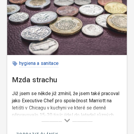
hygiena a sanitace
Mzda strachu
Již jsem se někde již zmínil, že jsem také pracoval
jako Executive Chef pro společnost Marriott na
letišti v Chicagu v kuchyni ve které se denně
připravovalo 15-20 tisíc jídel do letadel různých
leteckých společností.