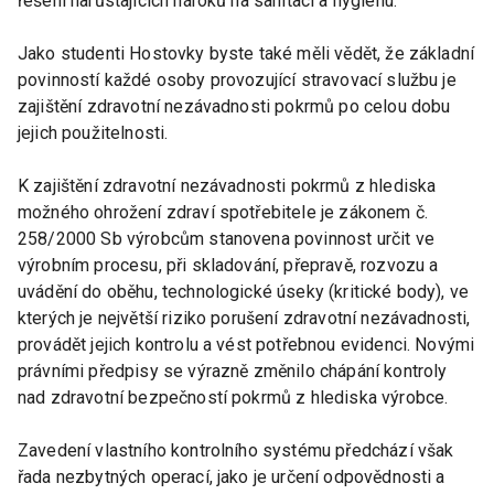
řešení narůstajících nároků na sanitaci a hygienu.
Jako studenti Hostovky byste také měli vědět, že základní
povinností každé osoby provozující stravovací službu je
zajištění zdravotní nezávadnosti pokrmů po celou dobu
jejich použitelnosti.
K zajištění zdravotní nezávadnosti pokrmů z hlediska
možného ohrožení zdraví spotřebitele je zákonem č.
258/2000 Sb výrobcům stanovena povinnost určit ve
výrobním procesu, při skladování, přepravě, rozvozu a
uvádění do oběhu, technologické úseky (kritické body), ve
kterých je největší riziko porušení zdravotní nezávadnosti,
provádět jejich kontrolu a vést potřebnou evidenci. Novými
právními předpisy se výrazně změnilo chápání kontroly
nad zdravotní bezpečností pokrmů z hlediska výrobce.
Zavedení vlastního kontrolního systému předchází však
řada nezbytných operací, jako je určení odpovědnosti a