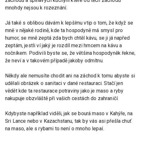
záchodů a špinavých kuchyní které od těch záchodů
mnohdy nejsou k rozeznání.
Já také s oblibou dávám k lepšímu vtip o tom, že když se
mně v nějaké rodině, kde ta hospodyně má smysl pro
humor, se mně zeptá zda bych chtěl kávu, se ji já napřed
zeptám, jestli ví jaký je rozdíl mezi hrncem na kávu a
nočníkem. Podivili byste se, že většina hospodyněk řekne,
že neví a v takovém případě jakoby odmítnu.
Někdy ale nemusíte chodit ani na záchod k tomu abyste si
udělali obrázek o sanitaci v dané restauraci. Stačí jen
vědět kde ta restaurace potraviny jako je maso a ryby
nakupuje obzvláště při vašich cestách do zahraničí.
Kdybyste například viděli, jak se bourá maso v Kahýře, na
Sri Lance nebo v Kazachstanu, tak by vás asi přešla chuť
na maso, ale s rybami to není o mnoho lepaí.