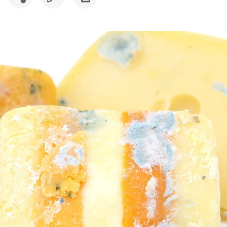
SDÍLET
UPRAVIT
VYTISKNOUT
ČLÁNEK
ČLÁNEK
ČLÁNEK