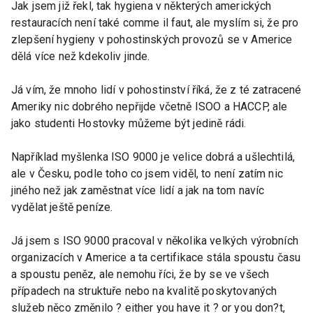
Jak jsem již řekl, tak hygiena v některých amerických
restauracích není také comme il faut, ale myslím si, že pro
zlepšení hygieny v pohostinských provozů se v Americe
dělá více než kdekoliv jinde.
Já vím, že mnoho lidí v pohostinství říká, že z té zatracené
Ameriky nic dobrého nepřijde včetně ISOO a HACCP, ale
jako studenti Hostovky můžeme být jedině rádi.
Například myšlenka ISO 9000 je velice dobrá a ušlechtilá,
ale v Česku, podle toho co jsem viděl, to není zatím nic
jiného než jak zaměstnat více lidí a jak na tom navíc
vydělat ještě peníze.
Já jsem s ISO 9000 pracoval v několika velkých výrobních
organizacích v Americe a ta certifikace stála spoustu času
a spoustu peněz, ale nemohu říci, že by se ve všech
případech na struktuře nebo na kvalitě poskytovaných
služeb něco změnilo ? either you have it ? or you don?t,