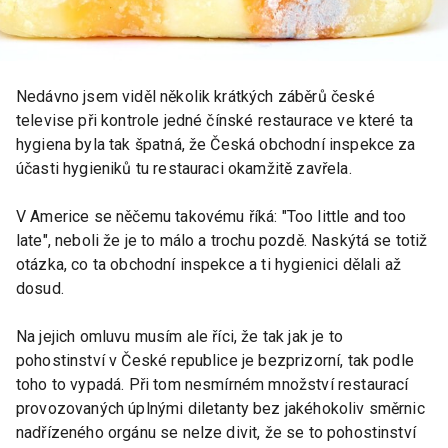
Nedávno jsem viděl několik krátkých záběrů české
televise při kontrole jedné čínské restaurace ve které ta
hygiena byla tak špatná, že Česká obchodní inspekce za
účasti hygieniků tu restauraci okamžitě zavřela.
V Americe se něčemu takovému říká: "Too little and too
late", neboli že je to málo a trochu pozdě. Naskýtá se totiž
otázka, co ta obchodní inspekce a ti hygienici dělali až
dosud.
Na jejich omluvu musím ale říci, že tak jak je to
pohostinství v České republice je bezprizorní, tak podle
toho to vypadá. Při tom nesmírném množství restaurací
provozovaných úplnými diletanty bez jakéhokoliv směrnic
nadřízeného orgánu se nelze divit, že se to pohostinství