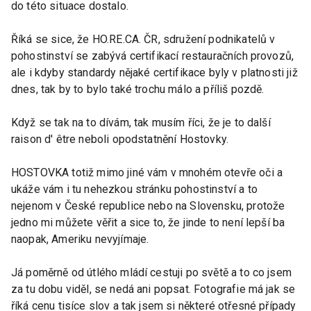
do této situace dostalo.
Říká se sice, že HO.RE.CA. ČR, sdružení podnikatelů v
pohostinství se zabývá certifikací restauračních provozů,
ale i kdyby standardy nějaké certifikace byly v platnosti již
dnes, tak by to bylo také trochu málo a příliš pozdě.
Když se tak na to dívám, tak musím říci, že je to další
raison d' être neboli opodstatnění Hostovky.
HOSTOVKA totiž mimo jiné vám v mnohém otevře oči a
ukáže vám i tu nehezkou stránku pohostinství a to
nejenom v České republice nebo na Slovensku, protože
jedno mi můžete věřit a sice to, že jinde to není lepší ba
naopak, Ameriku nevyjímaje.
Já poměrně od útlého mládí cestuji po světě a to co jsem
za tu dobu viděl, se nedá ani popsat. Fotografie má jak se
říká cenu tisíce slov a tak jsem si některé otřesné případy