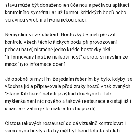
stavu může být dosaženo jen účelnou a pečlivou aplikací
kontrolního systému, ať už formou kritických bodů nebo
správnou výrobní a hygienickou praxi.
Nemyslím si, že studenti Hostovky by měli převzít
kontrolu všech těch kritických bodu při provozování
pohostinství, nicméně jedno krédo hostovky říká:
"Informovaný host, je nejlepší host" a proto si myslím že
mnozí tyto informace ocení.
Já osobně si myslím, že jedním řešením by bylo, kdyby se
všechna jídla připravovala před zraky hostů v tak zvaných
"Stage Kitchens" neboli jevištních kuchyních. Tato
myšlenka není nic nového a takové restaurace existují již i
u nás, ale zatím je to málo a trochu pozdě.
Čistota takových restaurací se dá vizuálně kontrolovat i
samotnými hosty a to by měl být trend tohoto století.