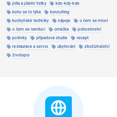
jídla a jídelní lístky
kdo-kdy-kde
koho se to týká
konzulting
kuchyňské techniky
nápoje
o čem se mluví
o čem se nemluví
omáčka
pohostinství
polévky
případová studie
recept
restaurace a servis
ubytování
zbožíznalství
životopis