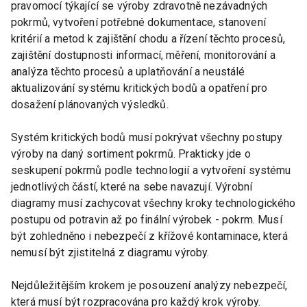
pravomocí týkající se výroby zdravotně nezávadných
pokrmů, vytvoření potřebné dokumentace, stanovení
kritérií a metod k zajištění chodu a řízení těchto procesů,
zajištění dostupnosti informací, měření, monitorování a
analýza těchto procesů a uplatňování a neustálé
aktualizování systému kritických bodů a opatření pro
dosažení plánovaných výsledků.
Systém kritických bodů musí pokrývat všechny postupy
výroby na daný sortiment pokrmů. Prakticky jde o
seskupení pokrmů podle technologií a vytvoření systému
jednotlivých částí, které na sebe navazují. Výrobní
diagramy musí zachycovat všechny kroky technologického
postupu od potravin až po finální výrobek - pokrm. Musí
být zohledněno i nebezpečí z křížové kontaminace, která
nemusí být zjistitelná z diagramu výroby.
Nejdůležitějším krokem je posouzení analýzy nebezpečí,
která musí být rozpracována pro každý krok výroby.