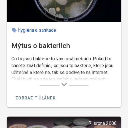
hygiena a sanitace
Mýtus o bakteriích
Co to jsou bakterie to vám psát nebudu. Pokud to
chcete znát definici, co jsou to bakterie, které jsou
užitečné a které ne, tak se podívejte na internet.
Chtěl bych se zde jen zmínit o jednom způsobu,
jakým se bakterie množí.
ZOBRAZIT ČLÁNEK
7. srpna 2008