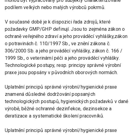
mohou být vypracovány pro subjekty charakterizované
podílem velkých nebo malých výrobců pokrmů.
V současné době je k dispozici řada zdrojů, které
požadavky GMP/GHP definují. Jsou to zejména zákon o
ochraně veřejného zdraví a jeho prováděcí vyhlášky,zákon
o potravinách č. 110/1997 Sb., ve znění zákona č.
306/2000 Sb. a jeho prováděcí vyhlášky, zákon č. 166 /
1999 Sb., o veterinární péči a jeho prováděcí vyhlášky.
Technologické postupy, resp. principy správné výrobní
praxe jsou popsány v původních oborových normách.
Uplatnění principů správné výrobní/hygienické praxe
znamená důsledné dodržování popsaných
technologických postupů, hygienických požadavků v dané
výrobě, běžné ochranné dezinfekce, dezinsekce a
deratizace a systematické školení pracovníků.
Uplatnění principů správné výrobní/hygienické praxe