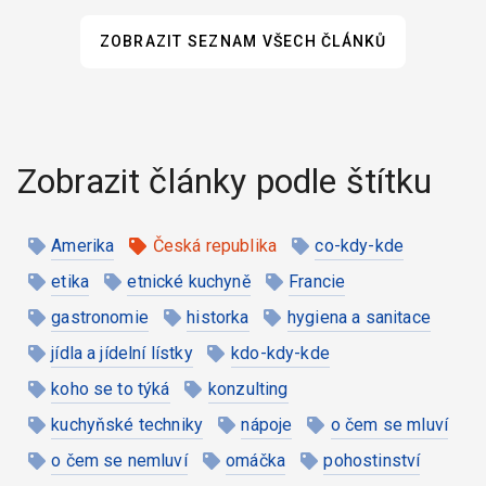
ZOBRAZIT SEZNAM VŠECH ČLÁNKŮ
Zobrazit články podle štítku
Amerika
Česká republika
co-kdy-kde
etika
etnické kuchyně
Francie
gastronomie
historka
hygiena a sanitace
jídla a jídelní lístky
kdo-kdy-kde
koho se to týká
konzulting
kuchyňské techniky
nápoje
o čem se mluví
o čem se nemluví
omáčka
pohostinství