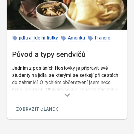
jídla a jídelní lístky
Amerika
Francie
Česká republika
recept
Původ a typy sendvičů
Jedním z posláních Hostovky je připravit své
studenty na jídla, se kterými se setkají při cestách
do zahraničí. O rychlém občerstvení jsem něco
málo již napsal. Obávám se ale, že jsem zapomněl
na něco, co je Čechům velmi blízké – na sendviče.
Ty se totiž normálně za rychlé občerstvení
ZOBRAZIT ČLÁNEK
nepovažují.