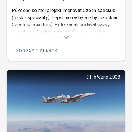
Původně se měl projekt jmenovat Czech specials
(české speciality). Lepší název by ale byl například
Czech specialities). Poté začali přidávat názvy:
„Ochutnejte Českou republiku“. To se ale moc
nelíbilo Moravákům, a tak Moraváci přišli s něčím
podobným, což je „Ochutnejte Moravu“.
ZOBRAZIT ČLÁNEK
31. března 2008