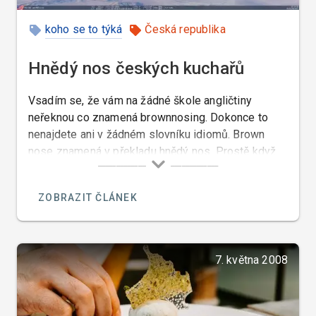
koho se to týká
Česká republika
Hnědý nos českých kuchařů
Vsadím se, že vám na žádné škole angličtiny
neřeknou co znamená brownnosing. Dokonce to
nenajdete ani v žádném slovníku idiomů. Brown
nose znamená v překladu hnědý nos. Prostě když
někdo někomu leze do zadku, tak má hnědý nos a
nemusím vám asi říkat od čeho.
ZOBRAZIT ČLÁNEK
7. května 2008