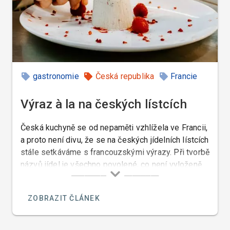
gastronomie
Česká republika
Francie
jídla a jídelní lístky
historka
Výraz à la na českých lístcích
Česká kuchyně se od nepaměti vzhlížela ve Francii,
a proto není divu, že se na českých jídelních lístcích
stále setkáváme s francouzskými výrazy. Při tvorbě
názvů jídel je všechno povolené, co není vyloženě
zakázané. Nicméně při tvorbě jídelních lístků
(pokud se nejedná o francouzskou restauraci nebo
ZOBRAZIT ČLÁNEK
francouzskou verzi lístku), se snažte níže
uvedeným francouzským výrazům vyhnout.