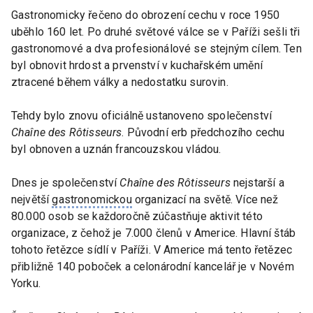
Gastronomicky řečeno do obrození cechu v roce 1950
uběhlo 160 let. Po druhé světové válce se v Paříži sešli tři
gastronomové a dva profesionálové se stejným cílem. Ten
byl obnovit hrdost a prvenství v kuchařském umění
ztracené během války a nedostatku surovin.
Tehdy bylo znovu oficiálně ustanoveno společenství
Chaîne des Rôtisseurs
. Původní erb předchozího cechu
byl obnoven a uznán francouzskou vládou.
Dnes je společenství
Chaîne des Rôtisseurs
nejstarší a
největší
gastronomickou
organizací na světě. Více než
80.000 osob se každoročně zúčastňuje aktivit této
organizace, z čehož je 7.000 členů v Americe. Hlavní štáb
tohoto řetězce sídlí v Paříži. V Americe má tento řetězec
přibližně 140 poboček a celonárodní kancelář je v Novém
Yorku.