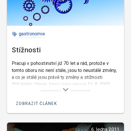
gastronomie
Stížnosti
Pracuji v pohostinství již 70 let a rád, protože v
tomto oboru nic není stále, jsou to neustálé změny,
a co je stálé jsou právě ty změny a stížnosti.
Přikládám článek, který jsem napsal 11. 8. 2003,
který je toho důkazem…
ZOBRAZIT ČLÁNEK
6. ledna 2011