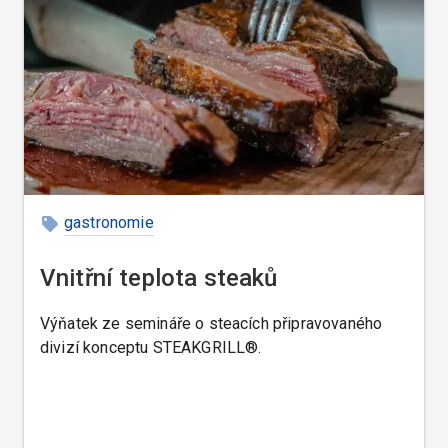
gastronomie
Vnitřní teplota steaků
Výňatek ze semináře o steacích připravovaného
divizí konceptu STEAKGRILL®.