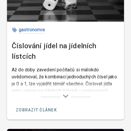
gastronomie
Číslování jídel na jídelních
lístcích
Až do doby zavedení počítačů si málokdo
uvědomoval, že kombinací jednoduchých čísel jako
je 0 a 1, lze vyjádřit téměř všechno. Číslovat jídla
nebo nápoje na jídelních lístcích v restauracích
vyšších cenových skupin ještě donedávna někteří
restauratéři považovali za narušování estetického
ZOBRAZIT ČLÁNEK
vzhledu lístku. Dnes ale žijeme v době čísel a v
době kdy účel světí prostředky a tak se číslováním
jídel setkáme, téměř ve všech restauracích ve