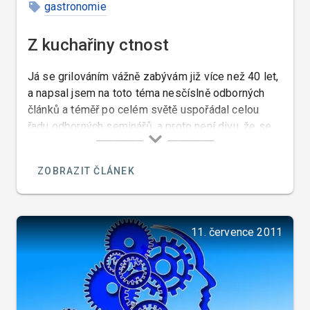
gastronomie
Z kuchařiny ctnost
Já se grilováním vážně zabývám již více než 40 let,
a napsal jsem na toto téma nesčíslně odborných
článků a téměř po celém světě uspořádal celou
řadu odborných seminářů, a proto není divu, že se
mě tolik lidí ptá na názor na pořad pana Pohlreicha
o grilování. Pan Pohlreich mi osobně může být
ZOBRAZIT ČLÁNEK
ukrdený, ale to že ze všech kuchařů kteří nejsou
sprostí jako on a kteří nemají komediantské vlohy,
dělá úplné debily nemohu mlčky přihlížet.
11. července 2011