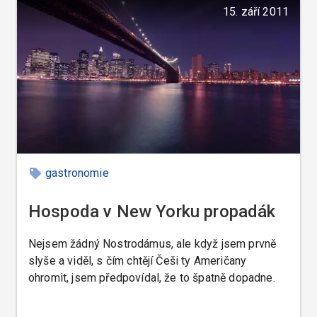
kterých ve kterých používají nějaký systém
15. září 2011
kontrolních pokladen. Restauratérovi tato čísla
usnadňuji kontrolu a evidenci, ale jsou výhodou jak
pro hosty tak obsluhjící obzvláště v restauracích s
mezinárodní klientelou, kdy se zabrání mnoha
nedorozuměním, protože si host objedná jídlo
podle čísla.
gastronomie
Hospoda v New Yorku propadák
Nejsem žádný Nostrodámus, ale když jsem prvně
slyše a viděl, s čím chtějí Češi ty Američany
ohromit, jsem předpovídal, že to špatně dopadne.