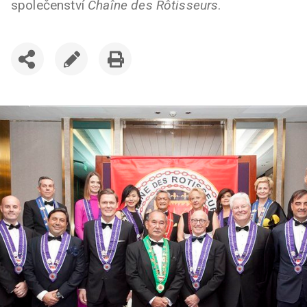
společenství
Chaîne des Rôtisseurs
.
SDÍLET
UPRAVIT
VYTISKNOUT
ČLÁNEK
ČLÁNEK
ČLÁNEK