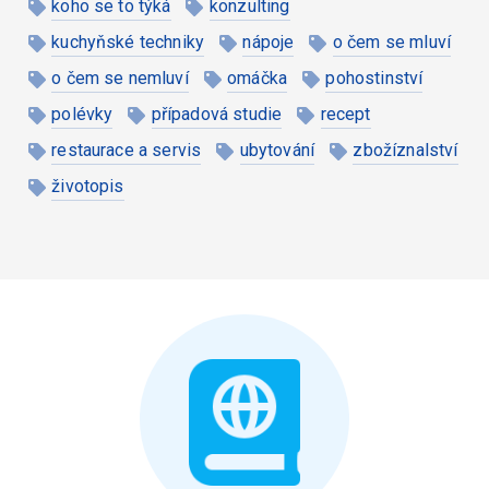
koho se to týká
konzulting
kuchyňské techniky
nápoje
o čem se mluví
o čem se nemluví
omáčka
pohostinství
polévky
případová studie
recept
restaurace a servis
ubytování
zbožíznalství
životopis