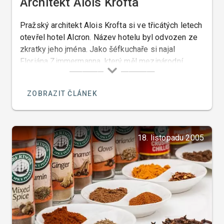
Architekt Alois Krofta
Pražský architekt Alois Krofta si ve třicátých letech
otevřel hotel Alcron. Název hotelu byl odvozen ze
zkratky jeho jména. Jako šéfkuchaře si najal
Floriána Zimmermanna, který měl mezinárodní
zkušenosti.
ZOBRAZIT ČLÁNEK
18. listopadu 2005