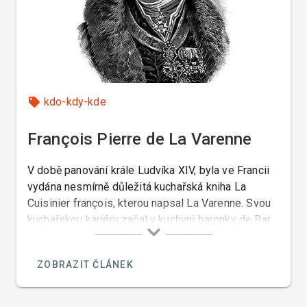
kdo-kdy-kde
François Pierre de La Varenne
V době panování krále Ludvíka XIV, byla ve Francii
vydána nesmírně důležitá kuchařská kniha La
Cuisinier françois, kterou napsal La Varenne. Svou
kuchařskou kariéru začal v kuchyni baronky de Bar,
sestry Jindřicha IV a později pracoval pro hraběte
d?Uxelles, francouzského maršála který byl známý
ZOBRAZIT ČLÁNEK
vybraným stolem.