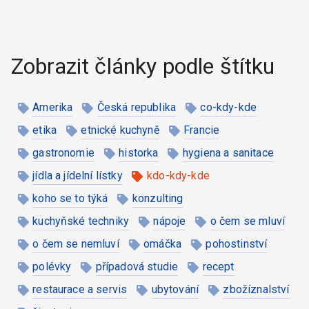
Zobrazit články podle štítku
Amerika
Česká republika
co-kdy-kde
etika
etnické kuchyně
Francie
gastronomie
historka
hygiena a sanitace
jídla a jídelní lístky
kdo-kdy-kde
koho se to týká
konzulting
kuchyňské techniky
nápoje
o čem se mluví
o čem se nemluví
omáčka
pohostinství
polévky
případová studie
recept
restaurace a servis
ubytování
zbožíznalství