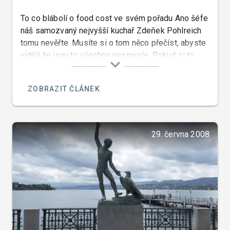
To co blábolí o food cost ve svém pořadu Ano šéfe
náš samozvaný nejvyšší kuchař Zdeňek Pohlreich
tomu nevěřte. Musíte si o tom něco přečíst, abyste
viděli že jsou to všechno nesmysle. Pokud si to
řekneme velice zjednodušeně a laicky, tak Food
cost je anglický výraz pro náklady na výrobu jídel
ZOBRAZIT ČLÁNEK
které jsou vyjádřeny v procentech v poměru k jejich
prodejní ceně.
29. června 2008