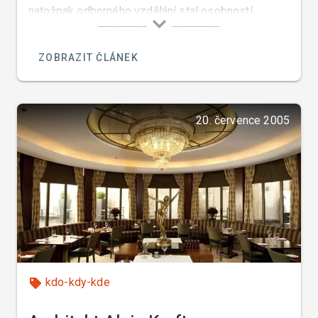
natožpak odborného vzdělání stal osobností
amerického hotelového průmyslu a
multimilionářem.
ZOBRAZIT ČLÁNEK
20. července 2005
kdo-kdy-kde