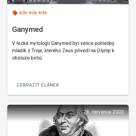
kdo-kdy-kde
Ganymed
V řecké mytologii Ganymed byl velice pohledný
mladík z Troje, kterého Zeus přivedl na Olymp k
obsluze bohů.
ZOBRAZIT ČLÁNEK
26. července 2005