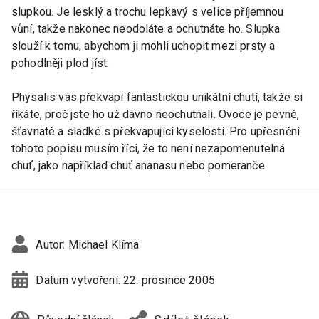
slupkou. Je lesklý a trochu lepkavý s velice příjemnou
vůní, takže nakonec neodoláte a ochutnáte ho. Slupka
slouží k tomu, abychom ji mohli uchopit mezi prsty a
pohodlněji plod jíst.
Physalis vás překvapí fantastickou unikátní chutí, takže si
říkáte, proč jste ho už dávno neochutnali. Ovoce je pevné,
šťavnaté a sladké s překvapující kyselostí. Pro upřesnění
tohoto popisu musím říci, že to není nezapomenutelná
chuť, jako například chuť ananasu nebo pomeranče.
Autor:
Michael Klíma
Datum vytvoření:
22. prosince 2005