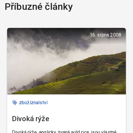
Příbuzné články
16. srpna 2008
zbožíznalství
Divoká rýže
Divoká rýže, anglicky zvaná wild rice, jsou vlastně