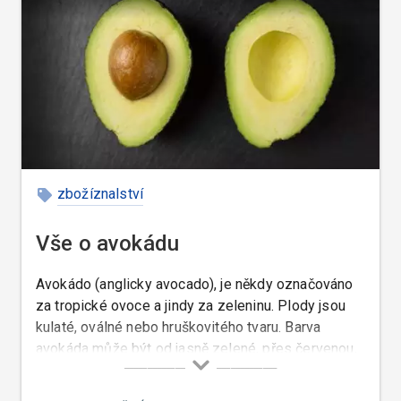
zbožíznalství
Vše o avokádu
Avokádo (anglicky avocado), je někdy označováno
za tropické ovoce a jindy za zeleninu. Plody jsou
kulaté, oválné nebo hruškovitého tvaru. Barva
avokáda může být od jasně zelené, přes červenou,
po tmavě rudou až černou.