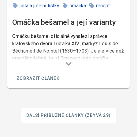
jídla a jídelní lístky
omáčka
recept
Omáčka bešamel a její varianty
Omáčku bešamel oficiálně vynalezl správce
královského dvora Ludvíka XIV., markýz Louis de
Béchameil de Nointel (1630–1703). Je ale více než
pravděpodobné, že si Francouzi tuto omáčku
přivlastnili od Italů. V Itálii byla tato omáčka již
několik století před tím.
ZOBRAZIT ČLÁNEK
DALŠÍ PŘÍBUZNÉ ČLÁNKY
(ZBÝVÁ 29)