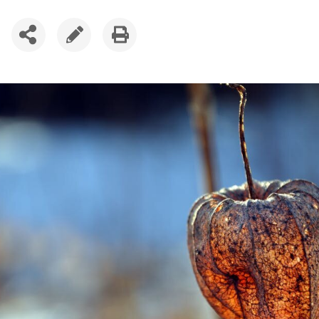
SDÍLET
UPRAVIT
VYTISKNOUT
ČLÁNEK
ČLÁNEK
ČLÁNEK