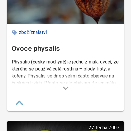
zbožíznalství
Ovoce physalis
Physalis (česky mochyně) je jedno z mála ovocí, ze
kterého se používá celá rostlina – plody, listy, a
kořeny. Physalis se dnes velmi často objevuje na
českých trzích. Přesto se ale obávám, že jen málo
lidí ví, co to vlastně je, a jak physalis jíst nebo
podávat.
27. ledna 2007