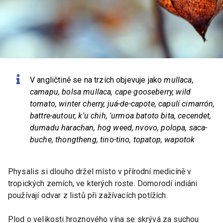
V angličtině se na trzích objevuje jako
mullaca,
camapu, bolsa mullaca, cape gooseberry, wild
tomato, winter cherry, juá-de-capote, capulí cimarrón,
battre-autour, k'u chih, 'urmoa batoto bita, cecendet,
dumadu harachan, hog weed, nvovo, polopa, saca-
buche, thongtheng, tino-tino, topatop, wapotok
Physalis si dlouho držel místo v přírodní medicíně v
tropických zemích, ve kterých roste. Domorodí indiáni
používají odvar z listů při zažívacích potížích.
Plod o velikosti hroznového vína se skrývá za suchou