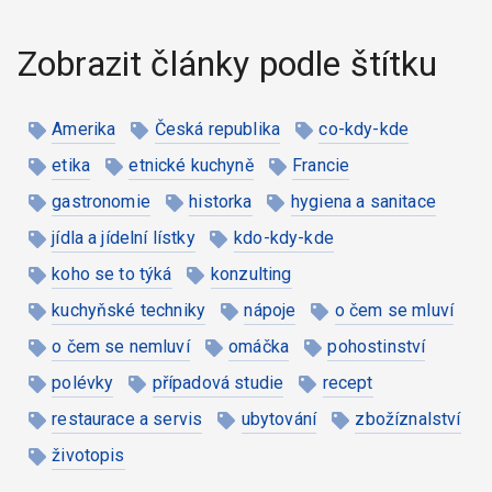
Zobrazit články podle štítku
Amerika
Česká republika
co-kdy-kde
etika
etnické kuchyně
Francie
gastronomie
historka
hygiena a sanitace
jídla a jídelní lístky
kdo-kdy-kde
koho se to týká
konzulting
kuchyňské techniky
nápoje
o čem se mluví
o čem se nemluví
omáčka
pohostinství
polévky
případová studie
recept
restaurace a servis
ubytování
zbožíznalství
životopis