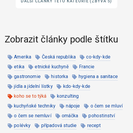
DALŠÍ ČLÁNKY TÉTO KATEORIE
(ZBÝVÁ 5)
Zobrazit články podle štítku
Amerika
Česká republika
co-kdy-kde
etika
etnické kuchyně
Francie
gastronomie
historka
hygiena a sanitace
jídla a jídelní lístky
kdo-kdy-kde
koho se to týká
konzulting
kuchyňské techniky
nápoje
o čem se mluví
o čem se nemluví
omáčka
pohostinství
polévky
případová studie
recept