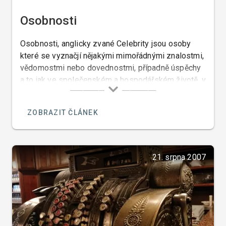
Osobnosti
Osobnosti, anglicky zvané Celebrity jsou osoby
které se vyznačjí nějakými mimořádnými znalostmi,
vědomostmi nebo dovednostmi, případně úspěchy
a to jak ve společenském a hospodářském životě, v
byznise, ve sportu, politice, literatuře či umění.
ZOBRAZIT ČLÁNEK
21. srpna 2007