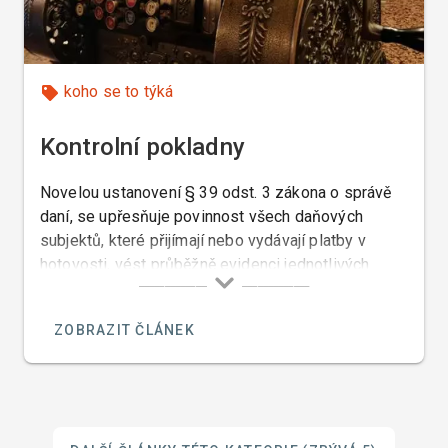
koho se to týká
Kontrolní pokladny
Novelou ustanovení § 39 odst. 3 zákona o správě
daní, se upřesňuje povinnost všech daňových
subjektů, které přijímají nebo vydávají platby v
hotovosti, vést průběžně evidenci jednotlivých
plateb, pokud údaje o těchto platbách slouží jako
důkazní prostředek pro správné stanovení daňové
ZOBRAZIT ČLÁNEK
povinnosti s tím, že od 1.1.2007 ta část
živnostníků, která provozuje maloobchod a
hostinskou činnost, bude evidenci provádět na
registrační pokladně s fiskální pamětí podle ZRP.