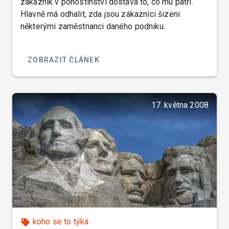
zákazník v pohostinství dostává to, co mu patří.
Hlavně má odhalit, zda jsou zákazníci šizeni
některými zaměstnanci daného podniku.
ZOBRAZIT ČLÁNEK
17. května 2008
koho se to týká