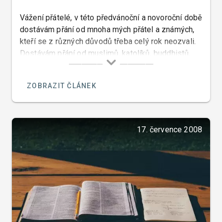
Vážení přátelé, v této předvánoční a novoroční době
dostávám přání od mnoha mých přátel a známých,
kteří se z různých důvodů třeba celý rok neozvali.
Dostávám přání od muslimů, katolíků, buddhistů,
hinduistů, židů, islámců i ateistů a mnoha jiných
včetně Kwanza.
ZOBRAZIT ČLÁNEK
17. července 2008