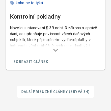
koho se to týká
Kontrolní pokladny
Novelou ustanovení § 39 odst. 3 zákona o správě
daní, se upřesňuje povinnost všech daňových
subjektů, které přijímají nebo vydávají platby v
hotovosti, vést průběžně evidenci jednotlivých
plateb, pokud údaje o těchto platbách slouží jako
důkazní prostředek pro správné stanovení daňové
ZOBRAZIT ČLÁNEK
povinnosti s tím, že od 1.1.2007 ta část
živnostníků, která provozuje maloobchod a
hostinskou činnost, bude evidenci provádět na
registrační pokladně s fiskální pamětí podle ZRP.
DALŠÍ PŘÍBUZNÉ ČLÁNKY
(ZBÝVÁ 34)