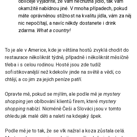
obličeje vyjádříte, že vám nechutná jídlo, tak vám
okamžitě nabídnou jiné. V mnoha případech, pokud
máte oprávněnou stížnost na kvalitu jídla, vám za něj
nic nepočítají, a navíc někdy dostanete i drink
zdarma.
What a country!
To je ale v Americe, kde je většina hostů zvyklá chodit do
restaurace několikrát týdně, případně i několikrát měsíčně
třeba i s celou rodinou. Hosté jsou zde tudíž
sofistikovanější než kdekoliv jinde na světě a vědí, co
chtějí, a co jim za jejich peníze patří.
Opravte mě, pokud se mýlím, ale podle mě je
mystery
shopping
jen oblbování klientů firem, které
mystery
shopping
nabízí. Nicméně Češi a Slováci jsou v tomto
ohledu jak malé děti a naletí na kdejaký špek.
Podle mě je to tak, že se vlk nažral a koza zůstala celá.