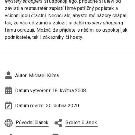
Mystery shoppers
si uspokojí ego, případně si uleví od
závisti a restauratér zaplatí firmě patřičný poplatek a
všichni jsou šťastní. Nechci ale, abyste mé názory chápali
tak, že vás od záměru založit si další
mystery shopping
firmu odrazuji. Možná, že přijdete s něčím, co uspokojí jak
podnikatele, tak i zákazníky či hosty.
Autor:
Michael Klíma
Datum vytvoření:
18. května 2008
Datum revize:
30. dubna 2020
Původní článek
Sdílet článek