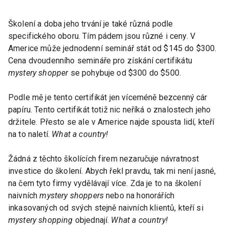
Školení a doba jeho trvání je také různá podle
specifického oboru. Tím pádem jsou různé i ceny. V
Americe může jednodenní seminář stát od $145 do $300.
Cena dvoudenního semináře pro získání certifikátu
mystery shopper
se pohybuje od $300 do $500.
Podle mě je tento certifikát jen víceméně bezcenný cár
papíru. Tento certifikát totiž nic neříká o znalostech jeho
držitele. Přesto se ale v Americe najde spousta lidí, kteří
na to naletí.
What a country!
Žádná z těchto školících firem nezaručuje návratnost
investice do školení. Abych řekl pravdu, tak mi není jasné,
na čem tyto firmy vydělávají více. Zda je to na školení
naivních
mystery shoppers
nebo na honorářích
inkasovaných od svých stejně naivních klientů, kteří si
mystery shopping
objednají.
What a country!