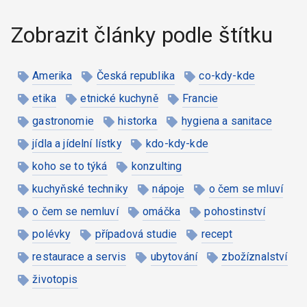
Zobrazit články podle štítku
Amerika
Česká republika
co-kdy-kde
etika
etnické kuchyně
Francie
gastronomie
historka
hygiena a sanitace
jídla a jídelní lístky
kdo-kdy-kde
koho se to týká
konzulting
kuchyňské techniky
nápoje
o čem se mluví
o čem se nemluví
omáčka
pohostinství
polévky
případová studie
recept
restaurace a servis
ubytování
zbožíznalství
životopis