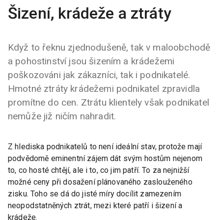
Šizení, krádeže a ztráty
Když to řeknu zjednodušeně, tak v maloobchodě
a pohostinství jsou šizením a krádežemi
poškozováni jak zákazníci, tak i podnikatelé.
Hmotné ztráty krádežemi podnikatel zpravidla
promítne do cen. Ztrátu klientely však podnikatel
nemůže již ničím nahradit.
Z hlediska podnikatelů to není ideální stav, protože mají
podvědomě eminentní zájem dát svým hostům nejenom
to, co hosté chtějí, ale i to, co jim patří. To za nejnižší
možné ceny při dosažení plánovaného zaslouženého
zisku. Toho se dá do jisté míry docílit zamezením
neopodstatněných ztrát, mezi které patří i šizení a
krádeže.