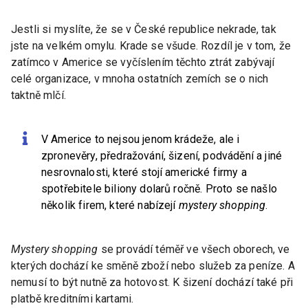
Jestli si myslíte, že se v České republice nekrade, tak
jste na velkém omylu. Krade se všude. Rozdíl je v tom, že
zatímco v Americe se vyčíslením těchto ztrát zabývají
celé organizace, v mnoha ostatních zemích se o nich
taktně mlčí.
V Americe to nejsou jenom krádeže, ale i
zpronevěry, předražování, šizení, podvádění a jiné
nesrovnalosti, které stojí americké firmy a
spotřebitele biliony dolarů ročně. Proto se našlo
několik firem, které nabízejí
mystery shopping
.
Mystery shopping
se provádí téměř ve všech oborech, ve
kterých dochází ke směně zboží nebo služeb za peníze. A
nemusí to být nutně za hotovost. K šizení dochází také při
platbě kreditními kartami.