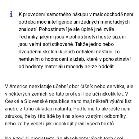
K provedení samotného nákupu v maloobchodě není
potřeba moc inteligence ani žádných mimořádných
znalostí. Pohostinství je ale úplně jiné zvíře.
Techniky, jakými jsou v pohostinství hosté šizeni,
jsou velmi sofistikované. Takže jedno nebo
dvoudenní školení k jejich odhalení nestačí. To
nemluvím o hodnocení služeb, které v pohostinství
od hodnoty materiálu mnohdy nelze oddělit.
V Americe neexistuje učební obor číšník nebo servírka, ale
v některých zemích se tuto profesi lidé učí několik let. V
České a Slovenské republice na to mají někteří výuční list
anebo z toho skládají maturitu. Podle mě to ale ještě není
zárukou, že by tito lidé byli na slovo vzatými odborníky,
nebo že by věděli, jak uspokojit přání všech hostů.
No a teď si představte, že absolventy všech těch škol