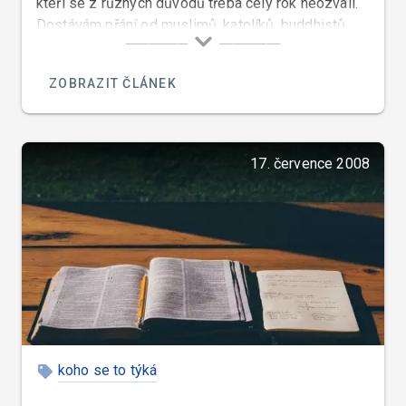
kteří se z různých důvodů třeba celý rok neozvali.
Dostávám přání od muslimů, katolíků, buddhistů,
hinduistů, židů, islámců i ateistů a mnoha jiných
včetně Kwanza.
ZOBRAZIT ČLÁNEK
17. července 2008
koho se to týká