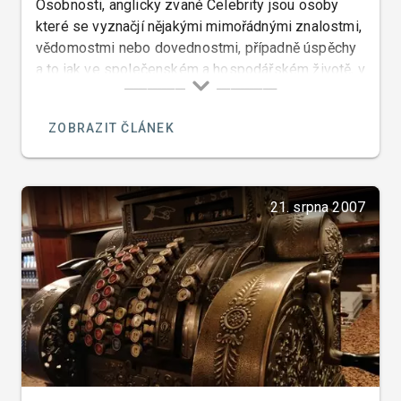
Osobnosti, anglicky zvané Celebrity jsou osoby
které se vyznačjí nějakými mimořádnými znalostmi,
vědomostmi nebo dovednostmi, případně úspěchy
a to jak ve společenském a hospodářském životě, v
byznise, ve sportu, politice, literatuře či umění.
ZOBRAZIT ČLÁNEK
21. srpna 2007