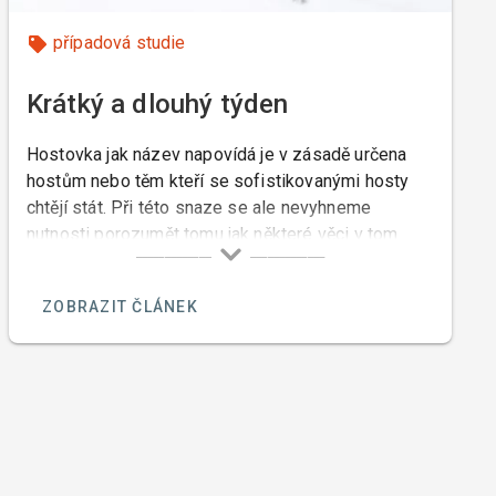
případová studie
Krátký a dlouhý týden
Hostovka jak název napovídá je v zásadě určena
hostům nebo těm kteří se sofistikovanými hosty
chtějí stát. Při této snaze se ale nevyhneme
nutnosti porozumět tomu jak některé věci v tom
našem pohostinství fungují.
ZOBRAZIT ČLÁNEK