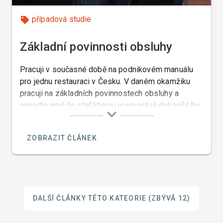
případová studie
Základní povinnosti obsluhy
Pracuji v současné době na podnikovém manuálu
pro jednu restauraci v Česku. V daném okamžiku
pracuji na základních povinnostech obsluhy a
napadlo mně že stať kterou jsem právě dokončil by
mohla zajímat i studenty Hostovky protože by se z
ní také poučili a proto vám tuto část přikládám.
ZOBRAZIT ČLÁNEK
DALŠÍ ČLÁNKY TÉTO KATEORIE
(ZBÝVÁ 12)