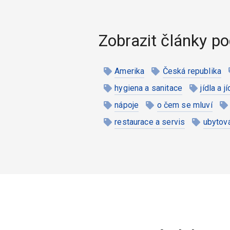
Zobrazit články po
Amerika
Česká republika
hygiena a sanitace
jídla a j
nápoje
o čem se mluví
restaurace a servis
ubytov