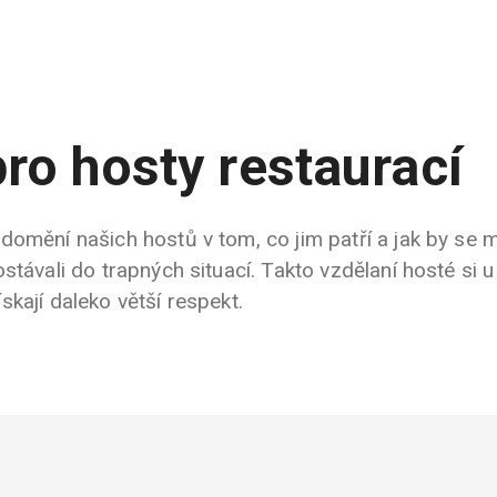
pro hosty restaurací
omění našich hostů v tom, co jim patří a jak by se m
stávali do trapných situací. Takto vzdělaní hosté si u
kají daleko větší respekt.