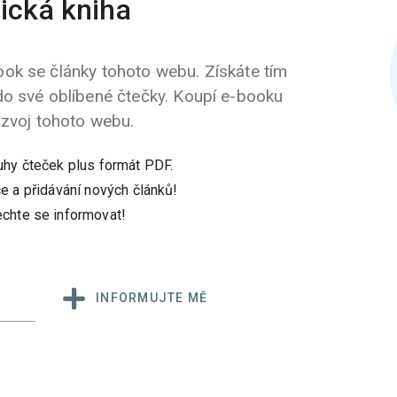
ická kniha
ok se články tohoto webu. Získáte tím
do své oblíbené čtečky. Koupí e-booku
ozvoj tohoto webu.
uhy čteček plus formát PDF.
e a přidávání nových článků!
chte se informovat!
INFORMUJTE MĚ