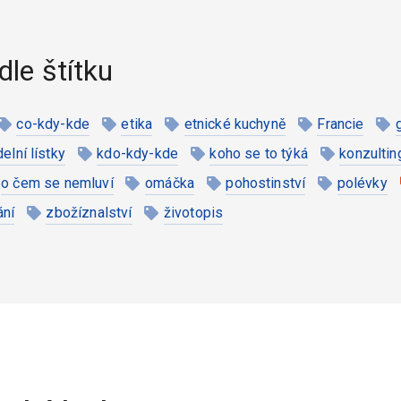
dle štítku
co-kdy-kde
etika
etnické kuchyně
Francie
ídelní lístky
kdo-kdy-kde
koho se to týká
konzultin
o čem se nemluví
omáčka
pohostinství
polévky
ání
zbožíznalství
životopis