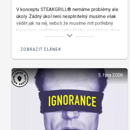
V konceptu STEAKGRILL® nemáme problémy ale
úkoly. Žádný úkol není nesplnitelný musíme však
vědět jak na něj, neboli že musíme mít potřebný
know how, potřebnou sebedůvěru a potřebný drive.
Nemohu o sobě říci, že bych neměl sebedůvěru, ale
přesto jsem kdysi viděl problémy tam kde žádné
ZOBRAZIT ČLÁNEK
vlastně nebyly.
5. října 2006