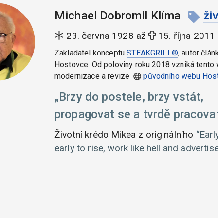
Michael Dobromil Klíma
ži
23. června 1928 až
15. října 2011
Zakladatel konceptu
STEAKGRILL®
, autor člán
Hostovce. Od poloviny roku 2018 vzniká tento 
modernizace a revize
původního webu Hos
Brzy do postele, brzy vstát,
propagovat se a tvrdě pracovat
Životní krédo Mikea z originálního
Earl
early to rise, work like hell and advertise