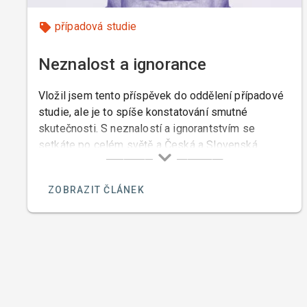
případová studie
Neznalost a ignorance
Vložil jsem tento příspěvek do oddělení případové
studie, ale je to spíše konstatování smutné
skutečnosti. S neznalostí a ignorantstvím se
setkáte po celém světě a Česká a Slovenská
republika nejsou výjimkou.
ZOBRAZIT ČLÁNEK