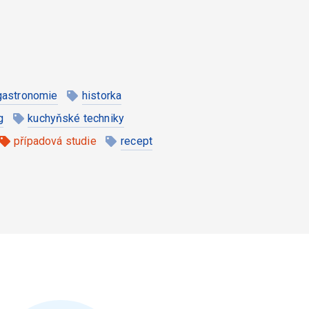
gastronomie
historka
g
kuchyňské techniky
případová studie
recept