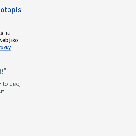
votopis
ků na
web jako
tovky
.
!
y to bed,
!