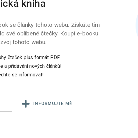
ická kniha
ok se články tohoto webu. Získáte tím
do své oblíbené čtečky. Koupí e-booku
ozvoj tohoto webu.
uhy čteček plus formát PDF.
e a přidávání nových článků!
chte se informovat!
INFORMUJTE MĚ