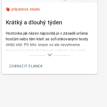
případová studie
Krátký a dlouhý týden
Hostovka jak název napovídá je v zásadě určena
hostům nebo těm kteří se sofistikovanými hosty
chtějí stát. Při této snaze se ale nevyhneme
nutnosti porozumět tomu jak některé věci v tom
našem pohostinství fungují.
ZOBRAZIT ČLÁNEK