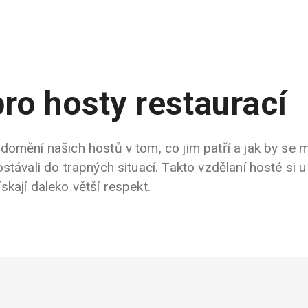
pro hosty restaurací
omění našich hostů v tom, co jim patří a jak by se m
stávali do trapných situací. Takto vzdělaní hosté si u
kají daleko větší respekt.