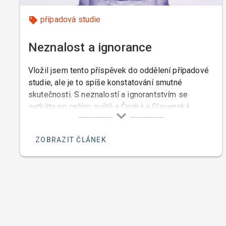
případová studie
Neznalost a ignorance
Vložil jsem tento příspěvek do oddělení případové
studie, ale je to spíše konstatování smutné
skutečnosti. S neznalostí a ignorantstvím se
setkáte po celém světě a Česká a Slovenská
republika nejsou výjimkou.
ZOBRAZIT ČLÁNEK