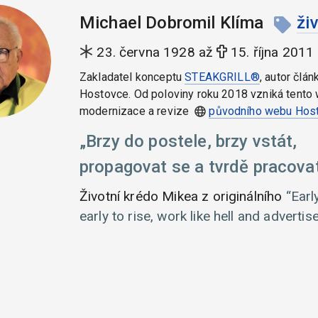
Michael Dobromil Klíma
ži
23. června 1928 až
15. října 2011
Zakladatel konceptu
STEAKGRILL®
, autor člán
Hostovce. Od poloviny roku 2018 vzniká tento 
modernizace a revize
původního webu Hos
Brzy do postele, brzy vstát,
propagovat se a tvrdě pracovat
Životní krédo Mikea z originálního
Earl
early to rise, work like hell and advertise