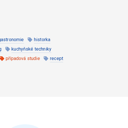
gastronomie
historka
g
kuchyňské techniky
případová studie
recept