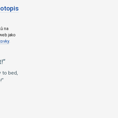
votopis
ků na
web jako
tovky
.
!
y to bed,
!