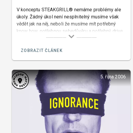
V konceptu STEAKGRILL® nemáme problémy ale
úkoly. Žádný úkol není nesplnitelný musíme však
vědět jak na něj, neboli že musíme mít potřebný
know how, potřebnou sebedůvěru a potřebný drive.
Nemohu o sobě říci, že bych neměl sebedůvěru, ale
přesto jsem kdysi viděl problémy tam kde žádné
ZOBRAZIT ČLÁNEK
vlastně nebyly.
5. října 2006