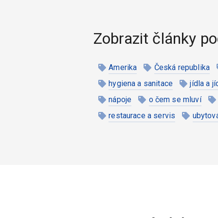
Zobrazit články po
Amerika
Česká republika
hygiena a sanitace
jídla a j
nápoje
o čem se mluví
restaurace a servis
ubytov