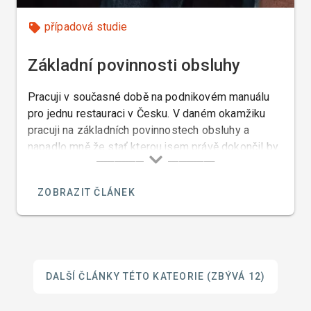
případová studie
Základní povinnosti obsluhy
Pracuji v současné době na podnikovém manuálu
pro jednu restauraci v Česku. V daném okamžiku
pracuji na základních povinnostech obsluhy a
napadlo mně že stať kterou jsem právě dokončil by
mohla zajímat i studenty Hostovky protože by se z
ní také poučili a proto vám tuto část přikládám.
ZOBRAZIT ČLÁNEK
DALŠÍ ČLÁNKY TÉTO KATEORIE
(ZBÝVÁ 12)