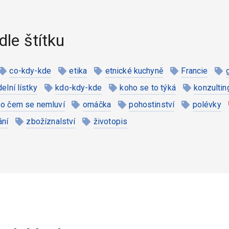
dle štítku
co-kdy-kde
etika
etnické kuchyně
Francie
ídelní lístky
kdo-kdy-kde
koho se to týká
konzultin
o čem se nemluví
omáčka
pohostinství
polévky
ání
zbožíznalství
životopis