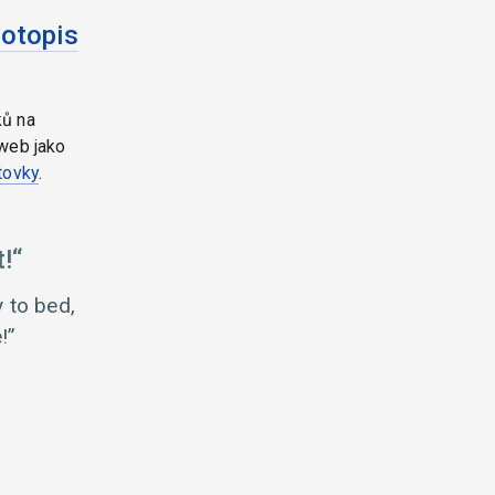
votopis
ků na
web jako
tovky
.
!
y to bed,
!