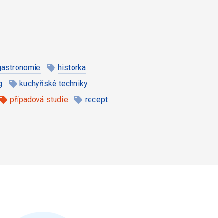
gastronomie
historka
g
kuchyňské techniky
případová studie
recept