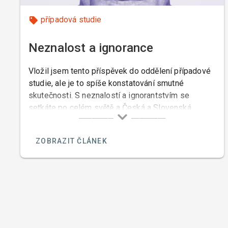
případová studie
Neznalost a ignorance
Vložil jsem tento příspěvek do oddělení případové
studie, ale je to spíše konstatování smutné
skutečnosti. S neznalostí a ignorantstvím se
setkáte po celém světě a Česká a Slovenská
republika nejsou výjimkou.
ZOBRAZIT ČLÁNEK