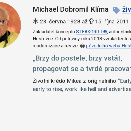
Michael Dobromil Klíma
ži
23. června 1928 až
15. října 2011
Zakladatel konceptu
STEAKGRILL®
, autor člán
Hostovce. Od poloviny roku 2018 vzniká tento 
modernizace a revize
původního webu Hos
Brzy do postele, brzy vstát,
propagovat se a tvrdě pracovat
Životní krédo Mikea z originálního
Earl
early to rise, work like hell and advertise