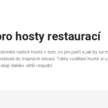
pro hosty restaurací
omění našich hostů v tom, co jim patří a jak by se m
stávali do trapných situací. Takto vzdělaní hosté si u
kají daleko větší respekt.