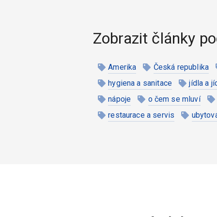
Zobrazit články po
Amerika
Česká republika
hygiena a sanitace
jídla a j
nápoje
o čem se mluví
restaurace a servis
ubytov