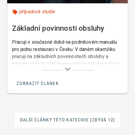
případová studie
Základní povinnosti obsluhy
Pracuji v současné době na podnikovém manuálu
pro jednu restauraci v Česku. V daném okamžiku
pracuji na základních povinnostech obsluhy a
napadlo mně že stať kterou jsem právě dokončil by
mohla zajímat i studenty Hostovky protože by se z
ní také poučili a proto vám tuto část přikládám.
ZOBRAZIT ČLÁNEK
DALŠÍ ČLÁNKY TÉTO KATEORIE
(ZBÝVÁ 12)