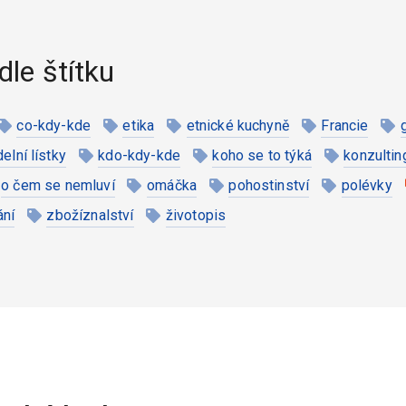
dle štítku
co-kdy-kde
etika
etnické kuchyně
Francie
ídelní lístky
kdo-kdy-kde
koho se to týká
konzultin
o čem se nemluví
omáčka
pohostinství
polévky
ání
zbožíznalství
životopis