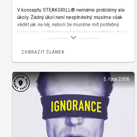
V konceptu STEAKGRILL® nemáme problémy ale
úkoly. Žádný úkol není nesplnitelný musíme však
vědět jak na něj, neboli že musíme mít potřebný
know how, potřebnou sebedůvěru a potřebný drive.
Nemohu o sobě říci, že bych neměl sebedůvěru, ale
přesto jsem kdysi viděl problémy tam kde žádné
ZOBRAZIT ČLÁNEK
vlastně nebyly.
5. října 2006