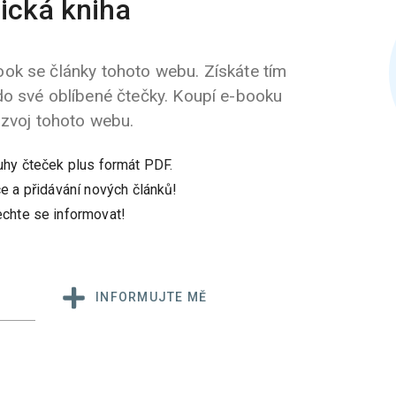
ická kniha
ok se články tohoto webu. Získáte tím
do své oblíbené čtečky. Koupí e-booku
ozvoj tohoto webu.
uhy čteček plus formát PDF.
e a přidávání nových článků!
chte se informovat!
INFORMUJTE MĚ