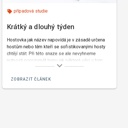
případová studie
Krátký a dlouhý týden
Hostovka jak název napovídá je v zásadě určena
hostům nebo těm kteří se sofistikovanými hosty
chtějí stát. Při této snaze se ale nevyhneme
nutnosti porozumět tomu jak některé věci v tom
našem pohostinství fungují.
ZOBRAZIT ČLÁNEK