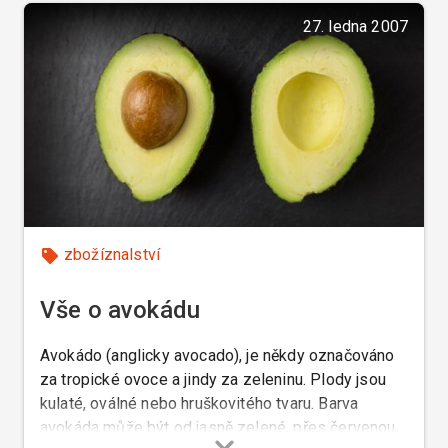
27. ledna 2007
zbožíznalství
Vše o avokádu
Avokádo (anglicky avocado), je někdy označováno
za tropické ovoce a jindy za zeleninu. Plody jsou
kulaté, oválné nebo hruškovitého tvaru. Barva
avokáda může být od jasně zelené, přes červenou,