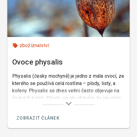
zbožíznalství
Ovoce physalis
Physalis (česky mochyně) je jedno z mála ovocí, ze
kterého se používá celá rostlina – plody, listy, a
kořeny. Physalis se dnes velmi často objevuje na
českých trzích. Přesto se ale obávám, že jen málo
lidí ví, co to vlastně je, a jak physalis jíst nebo
podávat.
ZOBRAZIT ČLÁNEK