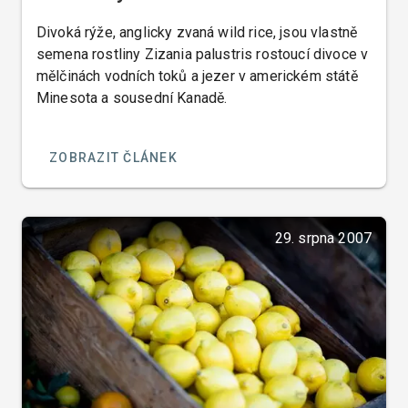
Divoká rýže, anglicky zvaná wild rice, jsou vlastně
semena rostliny Zizania palustris rostoucí divoce v
mělčinách vodních toků a jezer v americkém státě
Minesota a sousední Kanadě.
ZOBRAZIT ČLÁNEK
29. srpna 2007