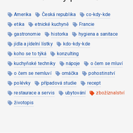
Amerika
Česká republika
co-kdy-kde
etika
etnické kuchyně
Francie
gastronomie
historka
hygiena a sanitace
jídla a jídelní lístky
kdo-kdy-kde
koho se to týká
konzulting
kuchyňské techniky
nápoje
o čem se mluví
o čem se nemluví
omáčka
pohostinství
polévky
případová studie
recept
restaurace a servis
ubytování
zbožíznalství
životopis