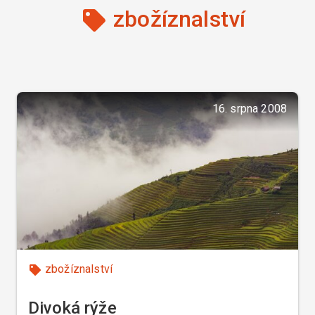
zbožíznalství
16. srpna 2008
zbožíznalství
Divoká rýže