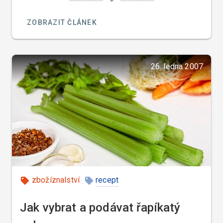
po tmavě rudou až černou.
ZOBRAZIT ČLÁNEK
26. ledna 2007
zbožíznalství
recept
Jak vybrat a podávat řapíkatý