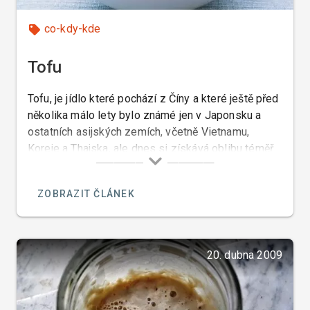
co-kdy-kde
Tofu
Tofu, je jídlo které pochází z Číny a které ještě před
několika málo lety bylo známé jen v Japonsku a
ostatních asijských zemích, včetně Vietnamu,
Koreje a Thajska, ale dnes si získává oblibu téměř
po celém světě a dokonce i v České republice.
ZOBRAZIT ČLÁNEK
20. dubna 2009