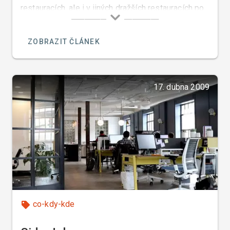
restauracích, ale i v jiných dražších restauracích po
celém světě. Italové používají balzamikový ocet již
po celá staletí. Balzamikový ocet se dělí na
ZOBRAZIT ČLÁNEK
červený a bílý.
17. dubna 2009
co-kdy-kde