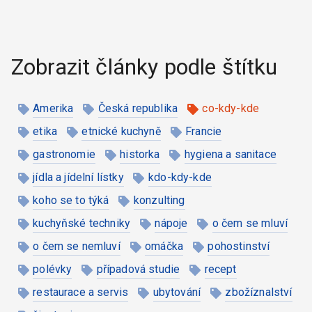
Zobrazit články podle štítku
Amerika
Česká republika
co-kdy-kde
etika
etnické kuchyně
Francie
gastronomie
historka
hygiena a sanitace
jídla a jídelní lístky
kdo-kdy-kde
koho se to týká
konzulting
kuchyňské techniky
nápoje
o čem se mluví
o čem se nemluví
omáčka
pohostinství
polévky
případová studie
recept
restaurace a servis
ubytování
zbožíznalství