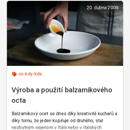
20. dubna 2009
co-kdy-kde
Výroba a použití balzamikového
octa
Balzamikový ocet se dnes díky kreativitě kuchařů a
díky tomu, že jeden kopíruje od druhého, stal
nezbytným nejenom v Itálii nebo v italských