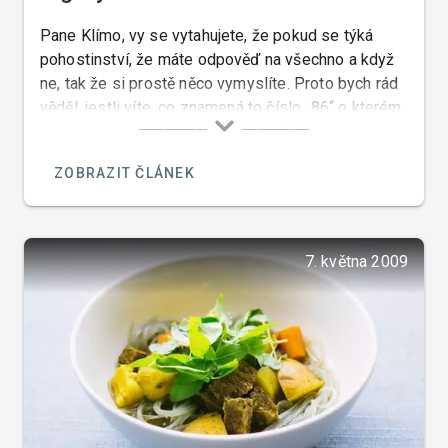
Pane Klímo, vy se vytahujete, že pokud se týká
pohostinství, že máte odpověď na všechno a když
ne, tak že si prostě něco vymyslíte. Proto bych rád
věděl, jestli víte, co znamená to číslo „86“ o kterém
se v jednom svém pořadu „Ano šéfe“ zmínil pan
Pohlreich a řekl, že je to anglický výraz, který
ZOBRAZIT ČLÁNEK
znamená, že když je něco, nebo někdo „na odstřel“
že se řekne „eighty six“.
7. května 2009