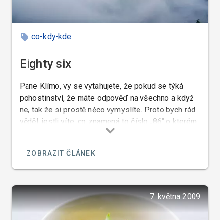
co-kdy-kde
Eighty six
Pane Klímo, vy se vytahujete, že pokud se týká
pohostinství, že máte odpověď na všechno a když
ne, tak že si prostě něco vymyslíte. Proto bych rád
věděl, jestli víte, co znamená to číslo „86“ o kterém
se v jednom svém pořadu „Ano šéfe“ zmínil pan
Pohlreich a řekl, že je to anglický výraz, který
ZOBRAZIT ČLÁNEK
znamená, že když je něco, nebo někdo „na odstřel“
že se řekne „eighty six“.
7. května 2009