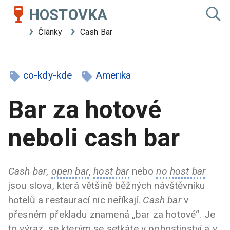
HOSTOVKA
Články
Cash Bar
co-kdy-kde
Amerika
Bar za hotové
neboli cash bar
Cash bar
,
open bar
,
host bar
nebo
no host bar
jsou slova, která většině běžných návštěvníku
hotelů a restaurací nic neříkají.
Cash bar
v
přesném překladu znamená „bar za hotové“. Je
to výraz, se kterým se setkáte v pohostinství a v