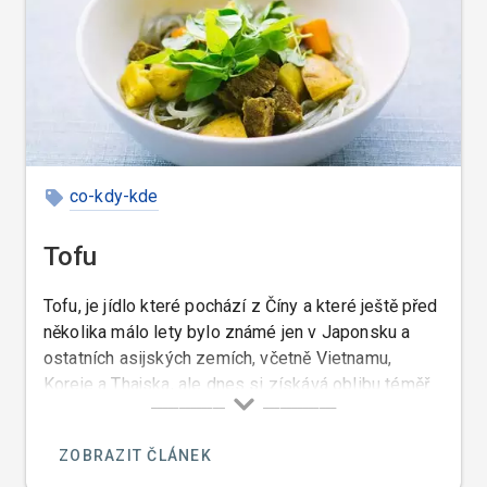
co-kdy-kde
Tofu
Tofu, je jídlo které pochází z Číny a které ještě před
několika málo lety bylo známé jen v Japonsku a
ostatních asijských zemích, včetně Vietnamu,
Koreje a Thajska, ale dnes si získává oblibu téměř
po celém světě a dokonce i v České republice.
ZOBRAZIT ČLÁNEK