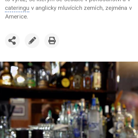
cateringu
v anglicky mluvících zemích, zejména v
Americe.
SDÍLET
UPRAVIT
VYTISKNOUT
ČLÁNEK
ČLÁNEK
ČLÁNEK