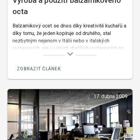
Výroba a použití balzamikového
octa
Balzamikový ocet se dnes díky kreativitě kuchařů a
díky tomu, že jeden kopíruje od druhého, stal
nezbytným nejenom v Itálii nebo v italských
restauracích, ale i v jiných dražších restauracích po
celém světě. Italové používají balzamikový ocet již
po celá staletí. Balzamikový ocet se dělí na
ZOBRAZIT ČLÁNEK
červený a bílý.
17. dubna 2009