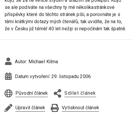
když se za ně velice stydím a snažím se polepšit. Když
se ale podíváte na všechny ty mé několikastránkové
příspěvky které do těchto stránek píši, a porovnáte je s
těmi krátkými dotazy mých čtenářů, tak uvidíte, že na to,
že v Česku již téměř 40 let nežiji si nepočínám tak špatně.
Autor:
Michael Klíma
Datum vytvoření:
29. listopadu 2006
Původní článek
Sdílet článek
Upravit článek
Vytisknout článek