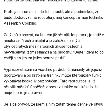
HotelRevue Jaroslavem Holoubkem, přiznává to samé.
Proto jsem se s ním do toho pustil, ale s podmínkou, že
bude dodržovat mé receptury, můj koncept a moji techniku
Assembly Cooking.
Celý můj koncept, na kterém již několik let pracuji, je totiž v
mnoha směrech unikátní a je založen na mých
čtyřicetiletých mezinárodních zkušenostech s
nevyučenými zaměstnanci a na sloganu: "Dejte lidem to co
chtějí a co jim za jejich peníze patří!"
Vypracoval jsem na všechno podrobné manuály při jejichž
dodržování a po krátkém tréninku může kteroukoliv funkci
vykonávat kdokoliv bez vyučení. Tato restaurace je již
několik měsíců úspěšně v provozu takže se ukázalo, že
moje teorie je správná.
Je sice pravda, že jsem s ním zatím téměř denně ve styku