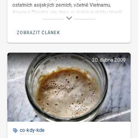
ostatních asijských zemích, včetně Vietnamu,
Koreje a Thajska, ale dnes si získává oblibu téměř
po celém světě a dokonce i v České republice.
ZOBRAZIT ČLÁNEK
20. dubna 2009
co-kdy-kde