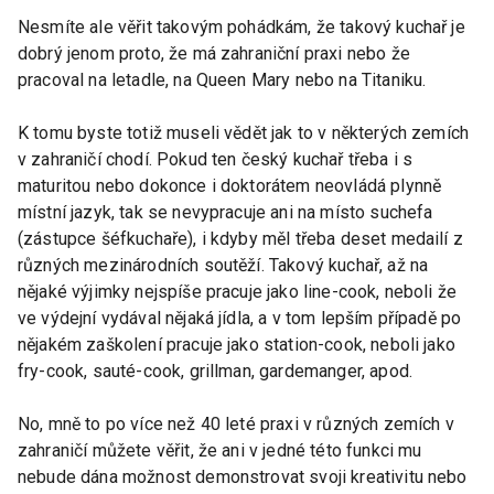
Nesmíte ale věřit takovým pohádkám, že takový kuchař je
dobrý jenom proto, že má zahraniční praxi nebo že
pracoval na letadle, na Queen Mary nebo na Titaniku.
K tomu byste totiž museli vědět jak to v některých zemích
v zahraničí chodí. Pokud ten český kuchař třeba i s
maturitou nebo dokonce i doktorátem neovládá plynně
místní jazyk, tak se nevypracuje ani na místo suchefa
(zástupce šéfkuchaře), i kdyby měl třeba deset medailí z
různých mezinárodních soutěží. Takový kuchař, až na
nějaké výjimky nejspíše pracuje jako line-cook, neboli že
ve výdejní vydával nějaká jídla, a v tom lepším případě po
nějakém zaškolení pracuje jako station-cook, neboli jako
fry-cook, sauté-cook, grillman, gardemanger, apod.
No, mně to po více než 40 leté praxi v různých zemích v
zahraničí můžete věřit, že ani v jedné této funkci mu
nebude dána možnost demonstrovat svoji kreativitu nebo