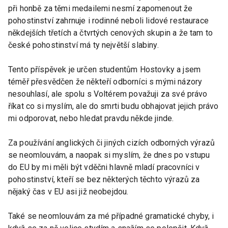
při honbě za těmi medailemi nesmí zapomenout že
pohostinství zahrnuje i rodinné neboli lidové restaurace
někdejších třetích a čtvrtých cenových skupin a že tam to
české pohostinství má ty největší slabiny.
Tento příspěvek je určen studentům Hostovky a jsem
téměř přesvědčen že někteří odborníci s mými názory
nesouhlasí, ale spolu s Voltérem považuji za své právo
říkat co si myslím, ale do smrti budu obhajovat jejich právo
mi odporovat, nebo hledat pravdu někde jinde.
Za používání anglických či jiných cizích odborných výrazů
se neomlouvám, a naopak si myslím, že dnes po vstupu
do EU by mi měli být vděčni hlavně mladí pracovníci v
pohostinství, kteří se bez některých těchto výrazů za
nějaký čas v EU asi již neobejdou.
Také se neomlouvám za mé případné gramatické chyby, i