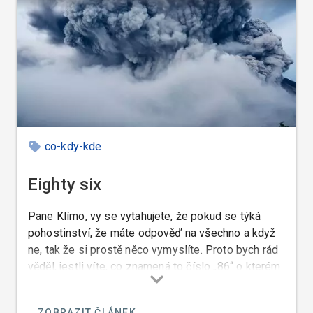
co-kdy-kde
Eighty six
Pane Klímo, vy se vytahujete, že pokud se týká
pohostinství, že máte odpověď na všechno a když
ne, tak že si prostě něco vymyslíte. Proto bych rád
věděl, jestli víte, co znamená to číslo „86“ o kterém
se v jednom svém pořadu „Ano šéfe“ zmínil pan
Pohlreich a řekl, že je to anglický výraz, který
ZOBRAZIT ČLÁNEK