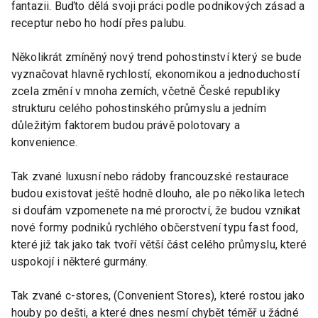
fantazii. Buďto dělá svoji práci podle podnikových zásad a
receptur nebo ho hodí přes palubu.
Několikrát zmíněný nový trend pohostinství který se bude
vyznačovat hlavně rychlostí, ekonomikou a jednoduchostí
zcela změní v mnoha zemích, včetně České republiky
strukturu celého pohostinského průmyslu a jedním
důležitým faktorem budou právě polotovary a
konvenience.
Tak zvané luxusní nebo rádoby francouzské restaurace
budou existovat ještě hodně dlouho, ale po několika letech
si doufám vzpomenete na mé proroctví, že budou vznikat
nové formy podniků rychlého občerstvení typu fast food,
které již tak jako tak tvoří větší část celého průmyslu, které
uspokojí i některé gurmány.
Tak zvané c-stores, (Convenient Stores), které rostou jako
houby po dešti, a které dnes nesmí chybět téměř u žádné