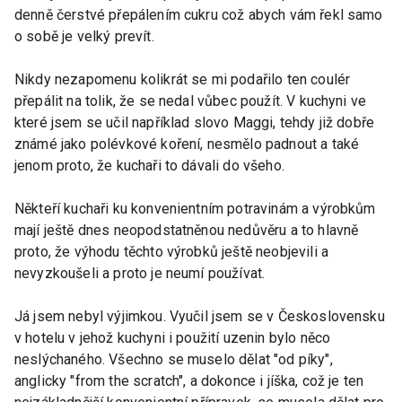
denně čerstvé přepálením cukru což abych vám řekl samo
o sobě je velký prevít.
Nikdy nezapomenu kolikrát se mi podařilo ten coulér
přepálit na tolik, že se nedal vůbec použít. V kuchyni ve
které jsem se učil například slovo Maggi, tehdy již dobře
známé jako polévkové koření, nesmělo padnout a také
jenom proto, že kuchaři to dávali do všeho.
Někteří kuchaři ku konvenientním potravinám a výrobkům
mají ještě dnes neopodstatněnou nedůvěru a to hlavně
proto, že výhodu těchto výrobků ještě neobjevili a
nevyzkoušeli a proto je neumí používat.
Já jsem nebyl výjimkou. Vyučil jsem se v Československu
v hotelu v jehož kuchyni i použití uzenin bylo něco
neslýchaného. Všechno se muselo dělat "od píky",
anglicky "from the scratch", a dokonce i jíška, což je ten