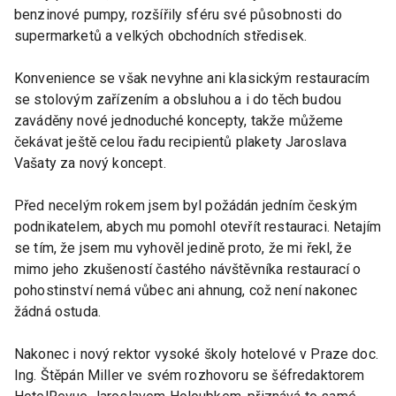
benzinové pumpy, rozšířily sféru své působnosti do
supermarketů a velkých obchodních středisek.
Konvenience se však nevyhne ani klasickým restauracím
se stolovým zařízením a obsluhou a i do těch budou
zaváděny nové jednoduché koncepty, takže můžeme
čekávat ještě celou řadu recipientů plakety Jaroslava
Vašaty za nový koncept.
Před necelým rokem jsem byl požádán jedním českým
podnikatelem, abych mu pomohl otevřít restauraci. Netajím
se tím, že jsem mu vyhověl jedině proto, že mi řekl, že
mimo jeho zkušeností častého návštěvníka restaurací o
pohostinství nemá vůbec ani ahnung, což není nakonec
žádná ostuda.
Nakonec i nový rektor vysoké školy hotelové v Praze doc.
Ing. Štěpán Miller ve svém rozhovoru se šéfredaktorem