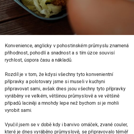
Konvenience, anglicky v pohostinském průmyslu znamená
příhodnost, pohodlí a snadnost a s tím úzce souvisí
rychlost, úspora času a nákladů.
Rozdíl je v tom, že kdysi všechny tyto konvenientní
přípravky a polotovary jsme si museli v kuchyni
připravovat sami, avšak dnes jsou všechny tyto přípravky
vyráběny ve velkém, většinou průmyslově a ve většině
případů laciněji a mnohdy lepe než bychom si je mohli
vyrobit sami.
Vyučil jsem se v době kdy i barvivo omáček, zvané couler,
které je dnes vyráběno průmyslově, se připravovalo téměř