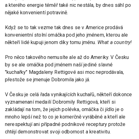
a kterého energie téměř také nic nestála, by dnes sáhl po
nějaké konvenientí potravině.
Když se to tak vezme tak dnes se v Americe prodává
konvenientní stolní omáčka pod jeho jménem, kterou ale
někteří lidé kupuji jenom díky tomu jménu.
What a country!
Pro něco takového nemusíte ale až do Ameriky. V Česku
by se ale omáčka pod jménem naší jediné slavné
"kuchařky" Magdaleny Rettigové asi moc neprodávala,
přestože se jmenuje Dobromila jako já.
V Česku je celá řada vynikajících kuchařů, někteří dokonce
vyznamenaní medailí Dobromily Rettigová, kteří si
zakládají na tom, že jejich polévka, omáčka či jídlo je o
mnoho lepší než to co je komerčně vyráběné a kteří ale
nerespektují ani případné podnikové receptury protože
chtějí demonstrovat svoji odbornost a kreativitu.