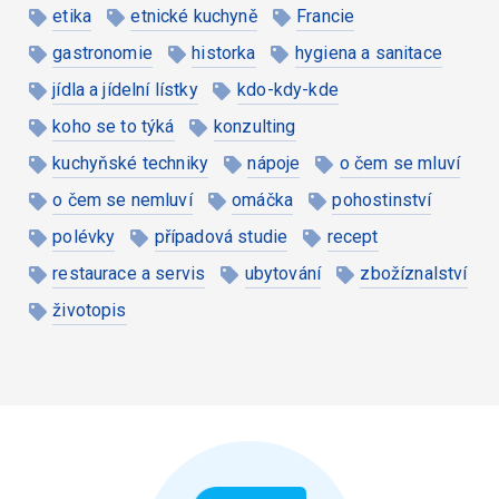
etika
etnické kuchyně
Francie
gastronomie
historka
hygiena a sanitace
jídla a jídelní lístky
kdo-kdy-kde
koho se to týká
konzulting
kuchyňské techniky
nápoje
o čem se mluví
o čem se nemluví
omáčka
pohostinství
polévky
případová studie
recept
restaurace a servis
ubytování
zbožíznalství
životopis