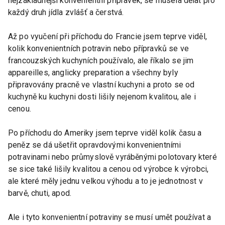
nejzákladnější konvenientní přípravek, se musela dělat pro
každý druh jídla zvlášť a čerstvá.
Až po vyučení při příchodu do Francie jsem teprve viděl,
kolik konvenientních potravin nebo přípravků se ve
francouzských kuchyních používalo, ale říkalo se jim
appareilles, anglicky preparation a všechny byly
připravovány pracně ve vlastní kuchyni a proto se od
kuchyně ku kuchyni dosti lišily nejenom kvalitou, ale i
cenou.
Po příchodu do Ameriky jsem teprve viděl kolik času a
peněz se dá ušetřit opravdovými konvenientními
potravinami nebo průmyslově vyráběnými polotovary které
se sice také lišily kvalitou a cenou od výrobce k výrobci,
ale které měly jednu velkou výhodu a to je jednotnost v
barvě, chuti, apod.
Ale i tyto konvenientní potraviny se musí umět používat a