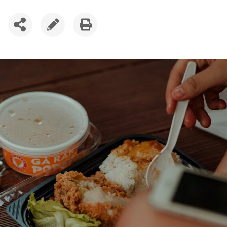
SDÍLET
UPRAVIT
VYTISKNOUT
ČLÁNEK
ČLÁNEK
ČLÁNEK