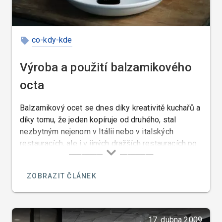
co-kdy-kde
Výroba a použití balzamikového
octa
Balzamikový ocet se dnes díky kreativitě kuchařů a
díky tomu, že jeden kopíruje od druhého, stal
nezbytným nejenom v Itálii nebo v italských
restauracích, ale i v jiných dražších restauracích po
celém světě. Italové používají balzamikový ocet již
po celá staletí. Balzamikový ocet se dělí na
ZOBRAZIT ČLÁNEK
červený a bílý.
17. dubna 2009