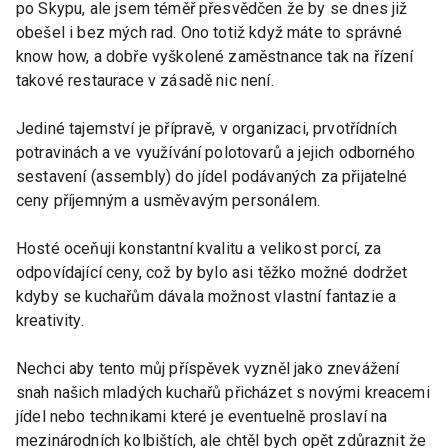
po Skypu, ale jsem téměř přesvědčen že by se dnes již
obešel i bez mých rad. Ono totiž když máte to správné
know how, a dobře vyškolené zaměstnance tak na řízení
takové restaurace v zásadě nic není.
Jediné tajemství je přípravě, v organizaci, prvotřídních
potravinách a ve využívání polotovarů a jejich odborného
sestavení (assembly) do jídel podávaných za přijatelné
ceny příjemným a usměvavým personálem.
Hosté oceňuji konstantní kvalitu a velikost porcí, za
odpovídající ceny, což by bylo asi těžko možné dodržet
kdyby se kuchařům dávala možnost vlastní fantazie a
kreativity.
Nechci aby tento můj příspěvek vyzněl jako znevážení
snah našich mladých kuchařů přicházet s novými kreacemi
jídel nebo technikami které je eventuelně proslaví na
mezinárodních kolbištích, ale chtěl bych opět zdůraznit že