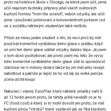
proto na hotelové škole v Chicagu, na které jsem učil, jsme
učili nejenom techniky přípravy jídel všech světových
kuchyní formou "from the scratch", neboli od píky, ale učili
jsme i používání polotovarů a konvenientních potravin což
se z počátku některým studentům také nelíbilo.
Přišel za mnou jeden student s tím, že neví proč by měl
používat komerčně vyráběnou demi-glace v prášku, když
on umí ten demi-glace udělat od píky daleko lépe. Já jsem
o tom dosti pochyboval, ale proto jsem mu řekl, že vývoj
toho komerčně vyráběného demi-glace stál tu společnost
statisíce ne-li miliony dolarů takže by jim měl jeho recept
nabídnout a pakliže je lepší že ho od něj za velké peníze
zcela určitě koupí.
Nakonec i slavný Escoffier, který některé omáčky vařil 6
až 12 hodin jenom proto, že tehdy ještě nevěděl co je to
FC (food cost) a který si to mohl dovolit jen proto, že měl
kuchyni plnou ?otroků? které vypláceli jak se říká klackem,