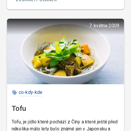
znamená, že když je něco, nebo někdo „na odstřel“
že se řekne „eighty six“.
7. května 2009
co-kdy-kde
Tofu
Tofu, je jídlo které pochází z Číny a které ještě před
několika málo lety bylo známé jen v Japonsku a