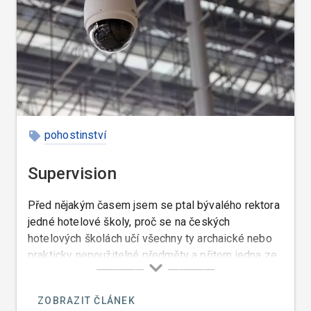
pohostinství
Supervision
Před nějakým časem jsem se ptal bývalého rektora
jedné hotelové školy, proč se na českých
hotelových školách učí všechny ty archaické nebo
prakticky nepoužitelné předměty a přitom jedna ze
základních znalostí managementu jako je
supervision, se neučí.
ZOBRAZIT ČLÁNEK