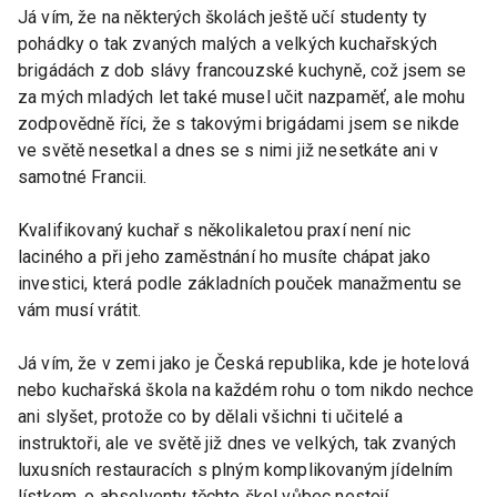
Já vím, že na některých školách ještě učí studenty ty
pohádky o tak zvaných malých a velkých kuchařských
brigádách z dob slávy francouzské kuchyně, což jsem se
za mých mladých let také musel učit nazpaměť, ale mohu
zodpovědně říci, že s takovými brigádami jsem se nikde
ve světě nesetkal a dnes se s nimi již nesetkáte ani v
samotné Francii.
Kvalifikovaný kuchař s několikaletou praxí není nic
laciného a při jeho zaměstnání ho musíte chápat jako
investici, která podle základních pouček manažmentu se
vám musí vrátit.
Já vím, že v zemi jako je Česká republika, kde je hotelová
nebo kuchařská škola na každém rohu o tom nikdo nechce
ani slyšet, protože co by dělali všichni ti učitelé a
instruktoři, ale ve světě již dnes ve velkých, tak zvaných
luxusních restauracích s plným komplikovaným jídelním
lístkem, o absolventy těchto škol vůbec nestojí.