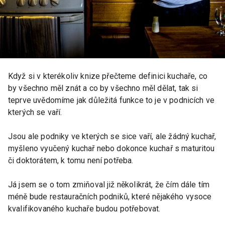
Když si v kterékoliv knize přečteme definici kuchaře, co
by všechno měl znát a co by všechno měl dělat, tak si
teprve uvědomíme jak důležitá funkce to je v podnicích ve
kterých se vaří.
Jsou ale podniky ve kterých se sice vaří, ale žádný kuchař,
myšleno vyučený kuchař nebo dokonce kuchař s maturitou
či doktorátem, k tomu není potřeba.
Já jsem se o tom zmiňoval již několikrát, že čím dále tím
méně bude restauračních podniků, které nějakého vysoce
kvalifikovaného kuchaře budou potřebovat.