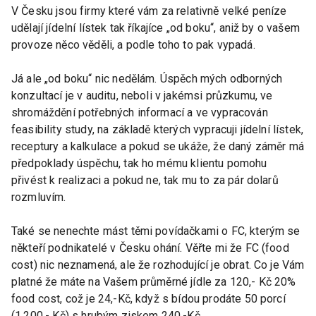
V Česku jsou firmy které vám za relativně velké peníze
udělají jídelní lístek tak říkajíce „od boku“, aniž by o vašem
provoze něco věděli, a podle toho to pak vypadá.
Já ale „od boku“ nic nedělám. Úspěch mých odborných
konzultací je v auditu, neboli v jakémsi průzkumu, ve
shromáždění potřebných informací a ve vypracován
feasibility study, na základě kterých vypracuji jídelní lístek,
receptury a kalkulace a pokud se ukáže, že daný záměr má
předpoklady úspěchu, tak ho mému klientu pomohu
přivést k realizaci a pokud ne, tak mu to za pár dolarů
rozmluvím.
Také se nenechte mást těmi povídačkami o FC, kterým se
někteří podnikatelé v Česku ohání. Věřte mi že FC (food
cost) nic neznamená, ale že rozhodující je obrat. Co je Vám
platné že máte na Vašem průměrné jídle za 120,- Kč 20%
food cost, což je 24,-Kč, když s bídou prodáte 50 porcí
(1.200,- Kč) s hrubým ziskem 240,-Kč.