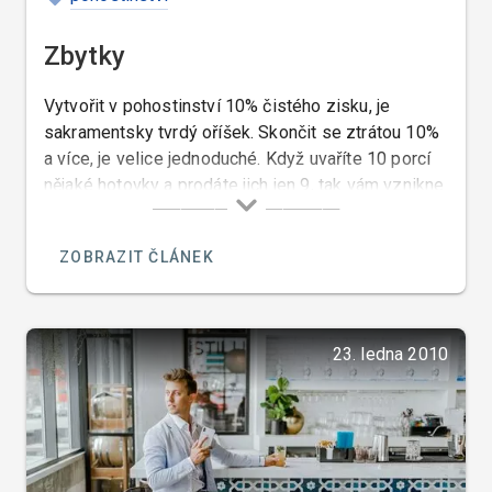
Zbytky
Vytvořit v pohostinství 10% čistého zisku, je
sakramentsky tvrdý oříšek. Skončit se ztrátou 10%
a více, je velice jednoduché. Když uvaříte 10 porcí
nějaké hotovky a prodáte jich jen 9, tak vám vznikne
nenahraditelná ztráta 10%, která, když se opakuje
několikrát, vás může přivézt k bankrotu, dříve než
ZOBRAZIT ČLÁNEK
se nadějete.
23. ledna 2010