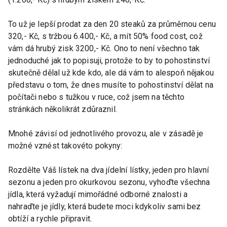
To už je lepší prodat za den 20 steaků za průměrnou cenu
320,- Kč, s tržbou 6.400,- Kč, a mít 50% food cost, což
vám dá hrubý zisk 3200,- Kč. Ono to není všechno tak
jednoduché jak to popisuji, protože to by to pohostinství
skutečně dělal už kde kdo, ale dá vám to alespoň nějakou
představu o tom, že dnes musíte to pohostinství dělat na
počítači nebo s tužkou v ruce, což jsem na těchto
stránkách několikrát zdůraznil.
Mnohé závisí od jednotlivého provozu, ale v zásadě je
možné vznést takovéto pokyny:
Rozdělte Váš lístek na dva jídelní lístky, jeden pro hlavní
sezonu a jeden pro okurkovou sezonu, vyhoďte všechna
jídla, která vyžadují mimořádné odborné znalosti a
nahraďte je jídly, která budete moci kdykoliv sami bez
obtíží a rychle připravit.