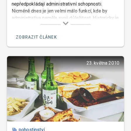
nepředpokládají administrativní schopnosti.
Nicméně dnes je jen velmi málo funkcí, kde by
administrativa neměla svoji důležitost. Historicky je
známo, že jen velmi málo třeba i slavných kuchařů
je schopno své recepty a techniky vaření popsat.
ZOBRAZIT ČLÁNEK
23. května 2010
pohostinství