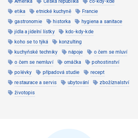
Amerika
Česká republika
co-kdy-kde
etika
etnické kuchyně
Francie
gastronomie
historka
hygiena a sanitace
jídla a jídelní lístky
kdo-kdy-kde
koho se to týká
konzulting
kuchyňské techniky
nápoje
o čem se mluví
o čem se nemluví
omáčka
pohostinství
polévky
případová studie
recept
restaurace a servis
ubytování
zbožíznalství
životopis