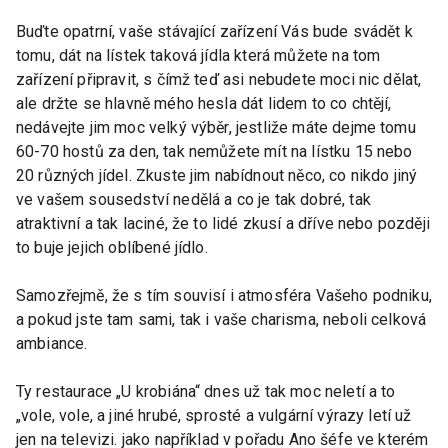
Buďte opatrní, vaše stávající zařízení Vás bude svádět k
tomu, dát na lístek taková jídla která můžete na tom
zařízení připravit, s čímž teď asi nebudete moci nic dělat,
ale držte se hlavně mého hesla dát lidem to co chtějí,
nedávejte jim moc velký výběr, jestliže máte dejme tomu
60-70 hostů za den, tak nemůžete mít na lístku 15 nebo
20 různých jídel. Zkuste jim nabídnout něco, co nikdo jiný
ve vašem sousedství nedělá a co je tak dobré, tak
atraktivní a tak laciné, že to lidé zkusí a dříve nebo později
to buje jejich oblíbené jídlo.
Samozřejmě, že s tím souvisí i atmosféra Vašeho podniku,
a pokud jste tam sami, tak i vaše charisma, neboli celková
ambiance.
Ty restaurace „U krobiána“ dnes už tak moc neletí a to
„vole, vole, a jiné hrubé, sprosté a vulgární výrazy letí už
jen na televizi. jako například v pořadu Ano šéfe ve kterém