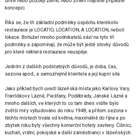
dříve nebo později zavře, nebo změní majitele případně
koncepci.
Říká se, že tři základní podmínky úspěchu kterékoliv
restaurace je LOCATIO, LOCATION, A LOCATION, neboli
lokace. Bohužel mnoho podnikatelů sází na tyto tři
podmínky a zapomínají, že může být ještě stovky důvodů
pro které některá restaurace neuspěje.
Jedním z dalších podstatných důvodů, je doba, čas,
sezona apod., a samozřejmě klientela a její kupní síla.
Jako příklad bych uvedl lázeňská místa jako Karlovy Vary,
Františkovy Lázně, Piešťany, Poděbrady, Jánské Lázně a
mnoho dalších, ve kterých to co tam dnes vidíte bylo
zvětší míry vybudováno do roku 1948, a přitom sezona v
těchto místech trvala od května, maximálně do října a po
zbytek roku byly všechny komerční hotely zavřeny. Číšníci,
kuchaři, vrátní, pokojské a další zaměstnanci v lázeňských