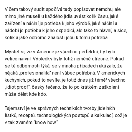
V čem takový audit spočívá tady popisovat nemohu, ale
mimo jiné museli u každého jídla uvést kolik času, jaké
zařízení a náčiní je potřeba k jeho výrobě, jaké náčiní a
nádobí je potřeba k jeho expedici, ale také to hlavní, a sice,
kolik a jaké odborné znalosti jsou k tomu potřeba.
Myslet si, že v Americe je všechno perfektní, by bylo
velice naivní. Výsledky byly totiž neméně otřesné. Pokud
se té odbornosti týká, se v mnoha případech ukázalo, že
nějaká „profesionalita“ není vůbec potřebná. V amerických
kuchyních, pokud to nevíte, je totiž dnes již téměř všechno
„idiot proof“, česky řečeno, že to po krátkém zaškolení
může dělat kde kdo.
Tajemství je ve správných technikách tvorby jídelních
lístků, receptů, technologických postupů a kalkulací, což je
v tak zvaném “know how“.