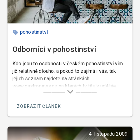
pohostinství
Odborníci v pohostinství
Kdo jsou to osobnosti v českém pohostinství vím
již relativně dlouho, a pokud to zajímá i vás, tak
jejich seznam najdete na stránkách
www.gastronews.cz na kterých ty tituly uděluje
jejich šéfredaktor pan Jiří Řezáč.
ZOBRAZIT ČLÁNEK
4. listopadu 2009