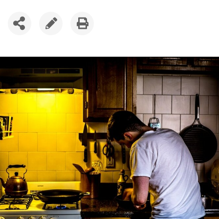
SDÍLET
UPRAVIT
VYTISKNOUT
ČLÁNEK
ČLÁNEK
ČLÁNEK