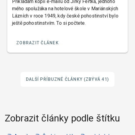
Přikládám kopii e-mailu od Jirky Feřtka, jednoho
mého spolužáka na hotelové škole v Mariánských
Lázních v roce 1949, kdy české pohostinství bylo
ještě pohostinstvím. To si počtete.
ZOBRAZIT ČLÁNEK
DALŠÍ PŘÍBUZNÉ ČLÁNKY
(ZBÝVÁ 41)
Zobrazit články podle štítku