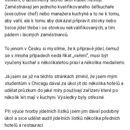
Zaměstnávají jen jednoho kvalifikovaného šéfkuchaře
(executive chef) nebo manažera kuchyně a to ne k tomu,
aby vařil, ale k tomu aby dokázal připravit stovky nebo
tisíce jídel třeba i se stovkou nekvalifikovaných, a tím
pádem i laciných zaměstnanců.
To jenom v Česku si myslíme, že k přípravě jídel, čemuž
se v mnoha případech nedá říkat „vaření“, musí být
vyučený kuchař s několikaletou praxí a několika medailemi.
Já jsem se již na těchto stránkách zmínil, že jsem mým
studentům v Chicagu dával za úkol jít do několika hotelů a
udělat průzkum do jaké míry používají zařízení které po
několik let mají v kuchyni. Výsledky byly otřesné.
Při výuce tvorby jídelních lístků jsem jim dával podobný
úkol a sice udělat audit jídelních lístků několika předních
hotelů a restaurací.