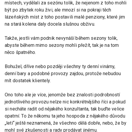
místech, vydělali za sezónu tolik, že nejenom z toho mohli
být po zbytek roku živi, ale mnozí si na pokraji těch
lázeňských míst z toho postavili malé penziony, které jim
na stará kolena daly docela slušnou obživu.
Takže, jestli vám podnik nevynáší během sezony tolik,
abyste během mimo sezony mohli přežít, tak je na tom
něco špatného.
Bohužel, dříve nebo později všechny ty denní vinárny,
denní bary a podobné provozy zajdou, protože nebudou
mít dostatek klientely.
Ono toho ale je více, jenomže bez znalosti podrobností
jednotlivého provozu nelze nic konkrétnějšího říci a pokud
si necháte radit od nějakého konzultanta, tak buďte velice
opatrní. To že někomu ta jeho hospoda z nějakého důvodu
„letí“ ještě neznamená, že všechno dělá dobře, nebo, že by
mohl své zkušenosti a rady prodávat jinému.