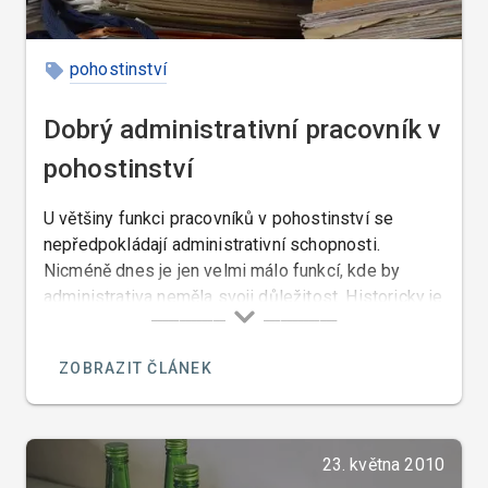
pohostinství
Dobrý administrativní pracovník v
pohostinství
U většiny funkci pracovníků v pohostinství se
nepředpokládají administrativní schopnosti.
Nicméně dnes je jen velmi málo funkcí, kde by
administrativa neměla svoji důležitost. Historicky je
známo, že jen velmi málo třeba i slavných kuchařů
je schopno své recepty a techniky vaření popsat.
ZOBRAZIT ČLÁNEK
23. května 2010