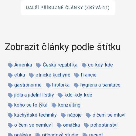
DALŠÍ PŘÍBUZNÉ ČLÁNKY
(ZBÝVÁ 41)
Zobrazit články podle štítku
Amerika
Česká republika
co-kdy-kde
etika
etnické kuchyně
Francie
gastronomie
historka
hygiena a sanitace
jídla a jídelní lístky
kdo-kdy-kde
koho se to týká
konzulting
kuchyňské techniky
nápoje
o čem se mluví
o čem se nemluví
omáčka
pohostinství
polévky
případová studie
recept