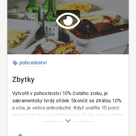
pohostinství
Zbytky
Vytvořit v pohostinství 10% čistého zisku, je
sakramentsky tvrdý oříšek. Skončit se ztrátou 10%
a více, je velice jednoduché. Když uvaříte 10 porcí
nějaké hotovky a prodáte jich jen 9, tak vám vznikne
nenahraditelná ztráta 10%, která, když se opakuje
několikrát, vás může přivézt k bankrotu, dříve než