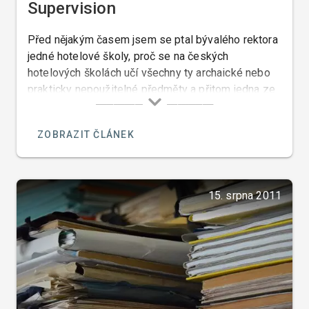
Supervision
Před nějakým časem jsem se ptal bývalého rektora
jedné hotelové školy, proč se na českých
hotelových školách učí všechny ty archaické nebo
prakticky nepoužitelné předměty a přitom jedna ze
základních znalostí managementu jako je
supervision, se neučí.
ZOBRAZIT ČLÁNEK
15. srpna 2011