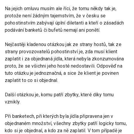
Na jejich omluvu musím ale říci, že tomu někdy tak je,
protože není žádným tajemstvím, že v česku se
pohostinstvím zabývají úplní diletanti a kteří o zásadách
podávání banketů či bufetů nemají ani ponětí.
Nejčastěji kladenou otázkou jak ze strany hostů, tak ze
strany provozovatelů pohostinství je, zda musí klient
zaplatit i za objednaná jídla, která nebyla zkonzumována
proto, že se všichni jeho hosté nedostavili. Odpověď na
tuto otázku je jednoznačná, a sice že klient je povinen
zaplatit to co si objednal.
Další otázkou je, komu patří zbytky, které díky tomu
vznikly.
Při banketech, při kterých byla jídla připravena jen v
objednaném množství, všechny zbytky patří logicky tomu,
kdo si je objednal, a kdo za ně zaplatil. V tom případě je