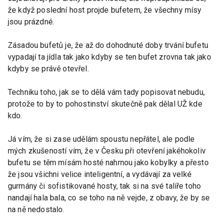
že když poslední host projde bufetem, že všechny mísy
jsou prázdné.
Zásadou bufetů je, že až do dohodnuté doby trvání bufetu
vypadají ta jídla tak jako kdyby se ten bufet zrovna tak jako
kdyby se právě otevřel.
Techniku toho, jak se to dělá vám tady popisovat nebudu,
protože to by to pohostinství skutečně pak dělal UŽ kde
kdo.
Já vím, že si zase udělám spoustu nepřátel, ale podle
mých zkušeností vím, že v Česku při otevření jakéhokoliv
bufetu se těm mísám hosté nahrnou jako kobylky a přesto
že jsou všichni velice inteligentní, a vydávají za velké
gurmány či sofistikované hosty, tak si na své talíře toho
nandají hala bala, co se toho na ně vejde, z obavy, že by se
na ně nedostalo.