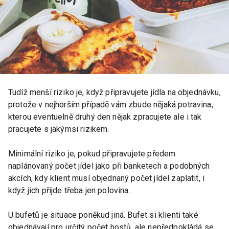
Tudíž menší riziko je, když připravujete jídla na objednávku,
protože v nejhorším případě vám zbude nějaká potravina,
kterou eventuelně druhý den nějak zpracujete ale i tak
pracujete s jakýmsi rizikem.
Minimální riziko je, pokud připravujete předem
naplánovaný počet jídel jako při banketech a podobných
akcích, kdy klient musí objednaný počet jídel zaplatit, i
když jich přijde třeba jen polovina.
U bufetů je situace poněkud jiná. Bufet si klienti také
objednávají pro určitý počet hostů, ale nepředpokládá se,