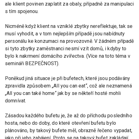
ale klient povinen zaplatit za obaly, případně za manipulaci
s tím spojenou.
Nicméně když klient na vzniklé zbytky nereflektuje, tak se
musí vyhodit, a v tom nejlepším případě jsou nabídnuty
personálu ke konzumaci na provozovně. V žádném případě
si tyto zbytky zaměstnanci nesmí vzít domů, i kdyby to
bylo k nakrmení domácího zvířectva. (Více na toto téma v
semináři BEZPEČNOST).
Poněkud jiná situace je při bufetech, které jsou podávány
zpravidla způsobem „All you can eat“, což ale neznamená
„All you can také home“ jak by se někteří hosté mohli
domnívat.
Zásadou každého bufetu je, že až do příchodu posledního
hosta, nebo do doby, do které otevření bufetu bylo
plánováno, by takový bufete měl, obrazně řečeno vypadat,
jako při jeho zahájení. Proto se na takový bufet zakládají