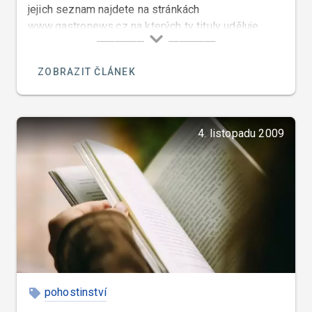
jejich seznam najdete na stránkách
www.gastronews.cz na kterých ty tituly uděluje
jejich šéfredaktor pan Jiří Řezáč.
ZOBRAZIT ČLÁNEK
4. listopadu 2009
pohostinství