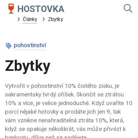
HOSTOVKA
Články
Zbytky
pohostinství
Zbytky
Vytvořit v pohostinství 10% čistého zisku, je
sakramentsky tvrdý oříšek. Skončit se ztrátou
10% a více, je velice jednoduché. Když uvaříte 10
porcí nějaké hotovky a prodáte jich jen 9, tak
vám vznikne nenahraditelná ztráta 10%, která,
když se opakuje několikrát, vás může přivézt k
bankrotu, dříve než se nadějete.