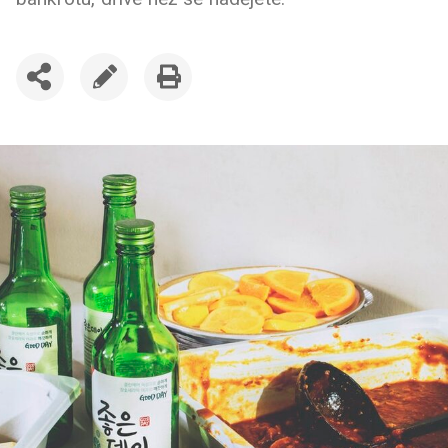
SDÍLET
UPRAVIT
VYTISKNOUT
ČLÁNEK
ČLÁNEK
ČLÁNEK