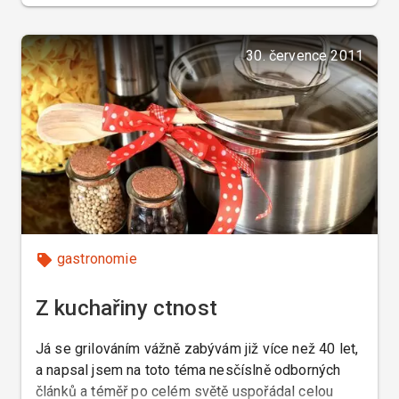
zařízení, z vámi vybraných potravin, eventuálně
podle vašich receptur, a servírované na vašem
božíhodovém porcelánu.
30. července 2011
gastronomie
Z kuchařiny ctnost
Já se grilováním vážně zabývám již více než 40 let,
a napsal jsem na toto téma nesčíslně odborných
článků a téměř po celém světě uspořádal celou