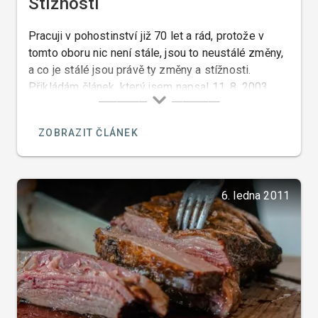
Stížnosti
Pracuji v pohostinství již 70 let a rád, protože v
tomto oboru nic není stále, jsou to neustálé změny,
a co je stálé jsou právě ty změny a stížnosti.
Přikládám článek, který jsem napsal 11. 8. 2003,
který je toho důkazem…
ZOBRAZIT ČLÁNEK
6. ledna 2011