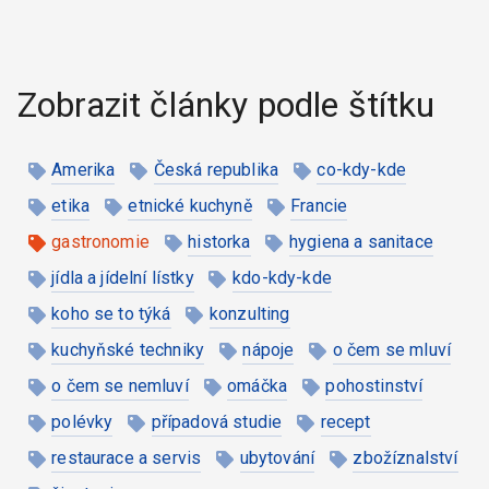
Zobrazit články podle štítku
Amerika
Česká republika
co-kdy-kde
etika
etnické kuchyně
Francie
gastronomie
historka
hygiena a sanitace
jídla a jídelní lístky
kdo-kdy-kde
koho se to týká
konzulting
kuchyňské techniky
nápoje
o čem se mluví
o čem se nemluví
omáčka
pohostinství
polévky
případová studie
recept
restaurace a servis
ubytování
zbožíznalství