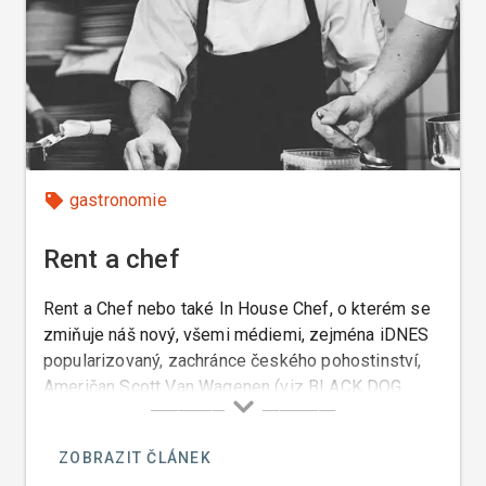
gastronomie
Rent a chef
Rent a Chef nebo také In House Chef, o kterém se
zmiňuje náš nový, všemi médiemi, zejména iDNES
popularizovaný, zachránce českého pohostinství,
Američan Scott Van Wagenen (viz BLACK DOG
CANTINA) je kuchař, kterého si můžete najmout k
přípravě jídel případně i nápojů, ve vaši domácí či
ZOBRAZIT ČLÁNEK
privátní kuchyni, ve vašem nádobí, na vašem