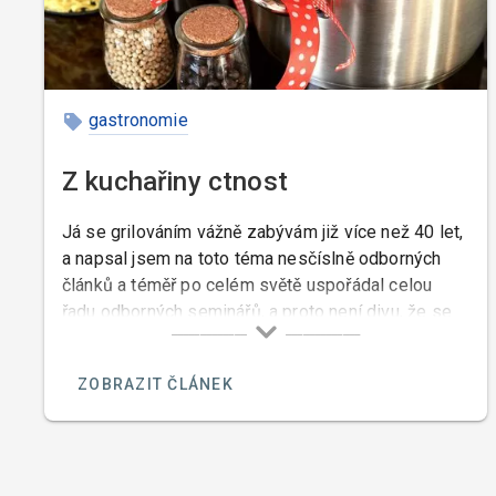
podle čísla.
gastronomie
Z kuchařiny ctnost
Já se grilováním vážně zabývám již více než 40 let,
a napsal jsem na toto téma nesčíslně odborných
článků a téměř po celém světě uspořádal celou
řadu odborných seminářů, a proto není divu, že se
mě tolik lidí ptá na názor na pořad pana Pohlreicha
o grilování. Pan Pohlreich mi osobně může být
ZOBRAZIT ČLÁNEK
ukrdený, ale to že ze všech kuchařů kteří nejsou
sprostí jako on a kteří nemají komediantské vlohy,
dělá úplné debily nemohu mlčky přihlížet.