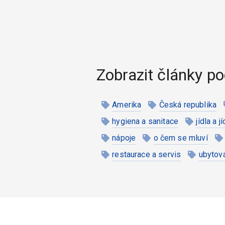
Zobrazit články po
Amerika
Česká republika
hygiena a sanitace
jídla a j
nápoje
o čem se mluví
restaurace a servis
ubytov