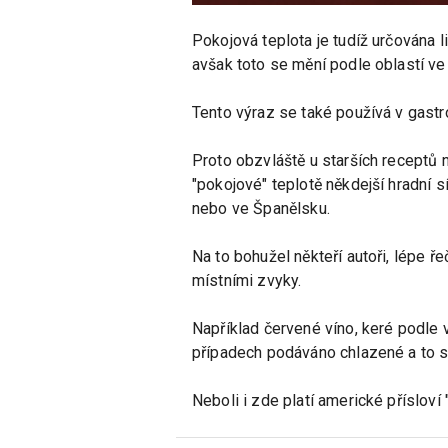
Pokojová teplota je tudíž určována 
avšak toto se mění podle oblastí ve k
Tento výraz se také používá v gastro
Proto obzvláště u starších receptů 
"pokojové" teplotě někdejší hradní s
nebo ve Španělsku.
Na to bohužel někteří autoři, lépe ř
místními zvyky.
Například červené víno, keré podle v
případech podáváno chlazené a to sa
Neboli i zde platí americké přísloví