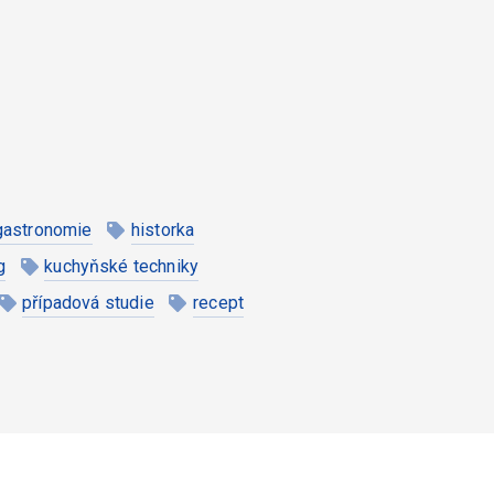
gastronomie
historka
g
kuchyňské techniky
případová studie
recept