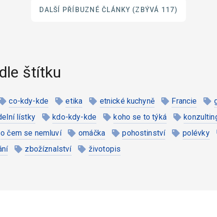
DALŠÍ PŘÍBUZNÉ ČLÁNKY
(ZBÝVÁ 117)
dle štítku
co-kdy-kde
etika
etnické kuchyně
Francie
ídelní lístky
kdo-kdy-kde
koho se to týká
konzultin
o čem se nemluví
omáčka
pohostinství
polévky
ání
zbožíznalství
životopis