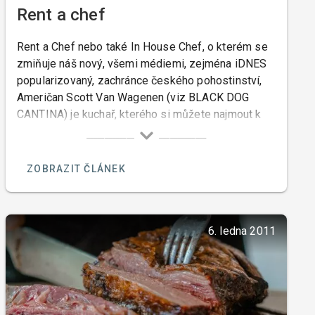
Rent a chef
Rent a Chef nebo také In House Chef, o kterém se
zmiňuje náš nový, všemi médiemi, zejména iDNES
popularizovaný, zachránce českého pohostinství,
Američan Scott Van Wagenen (viz BLACK DOG
CANTINA) je kuchař, kterého si můžete najmout k
přípravě jídel případně i nápojů, ve vaši domácí či
privátní kuchyni, ve vašem nádobí, na vašem
zařízení, z vámi vybraných potravin, eventuálně
ZOBRAZIT ČLÁNEK
podle vašich receptur, a servírované na vašem
božíhodovém porcelánu.
6. ledna 2011