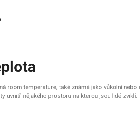
a
plota
aná room temperature, také známá jako vůkolní nebo 
ty uvnitř nějakého prostoru na kterou jsou lidé zviklí.