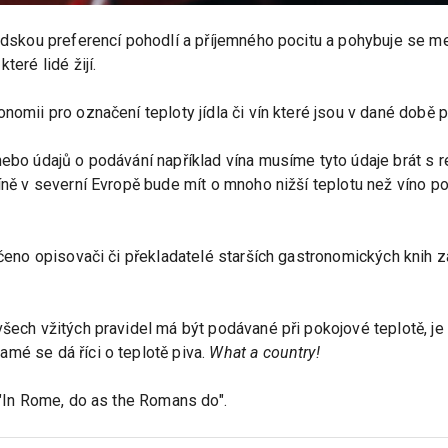
lidskou preferencí pohodlí a příjemného pocitu a pohybuje se me
teré lidé žijí.
nomii pro označení teploty jídla či vín které jsou v dané době 
nebo údajů o podávání například vína musíme tyto údaje brát s 
íně v severní Evropě bude mít o mnoho nižší teplotu než víno pod
ečeno opisovači či překladatelé starších gastronomických knih za
šech vžitých pravidel má být podávané při pokojové teplotě, je 
mé se dá říci o teplotě piva.
What a country!
 "In Rome, do as the Romans do".