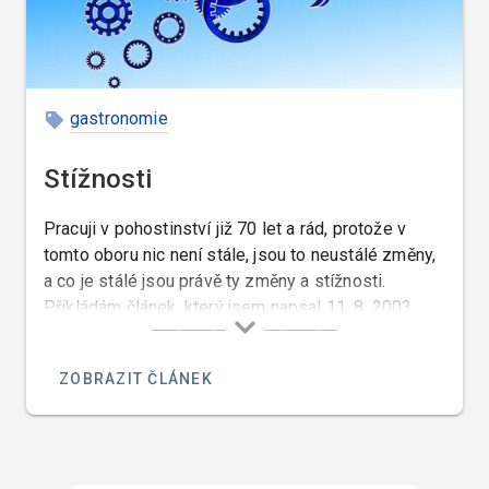
gastronomie
Stížnosti
Pracuji v pohostinství již 70 let a rád, protože v
tomto oboru nic není stále, jsou to neustálé změny,
a co je stálé jsou právě ty změny a stížnosti.
Přikládám článek, který jsem napsal 11. 8. 2003,
který je toho důkazem…
ZOBRAZIT ČLÁNEK