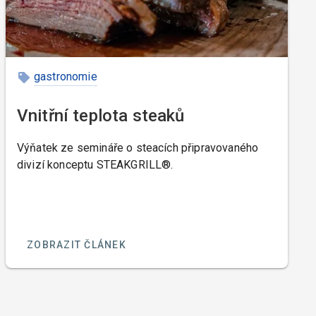
gastronomie
Vnitřní teplota steaků
Výňatek ze semináře o steacích připravovaného
divizí konceptu STEAKGRILL®.
ZOBRAZIT ČLÁNEK