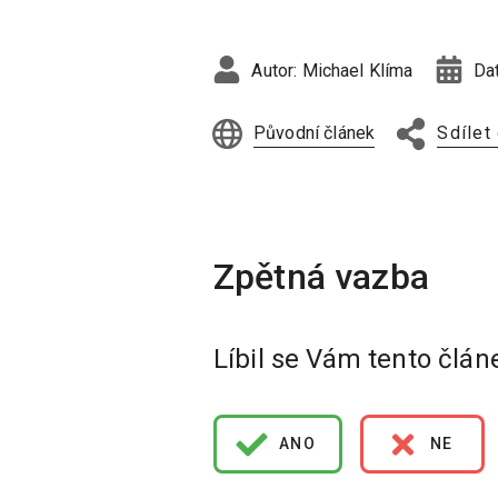
Autor:
Michael Klíma
Da
Původní článek
Sdílet
Líbil se Vám tento člán
ANO
NE