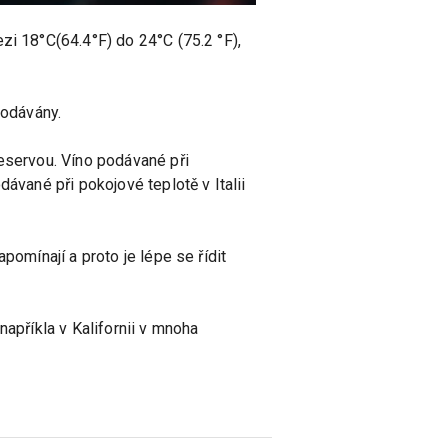
zi 18°C(64.4°F) do 24°C (75.2 °F),
podávány.
reservou. Víno podávané při
ávané při pokojové teplotě v Italii
pomínají a proto je lépe se řídit
napříkla v Kalifornii v mnoha