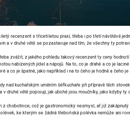
letý recenzent s třicetiletou praxí, třeba i po třetí návštěvě je
avin a v druhé větě se pozastavuje nad tím, že všechny ty potra
třeba zvážit, z jakého pohledu takový recenzent ty ceny hodnotí 
tou nabízených jídel a nápojů. Na to, co je drahé a co je laciné 
obré a co je špatné, jako například i na to čeho je hodně a čeho je
 ódy nad kuchařským uměním šéfkuchaře při přípravě těch stovek
u, a v druhé větě popisují, jak ubohé jsou moučníky, jako kdyby 
m z chobotnice, což je gastronomický nesmysl, ať již zakápnut
olévek, ke kterým se žádná třeboňská polévka nemůže ani rovna