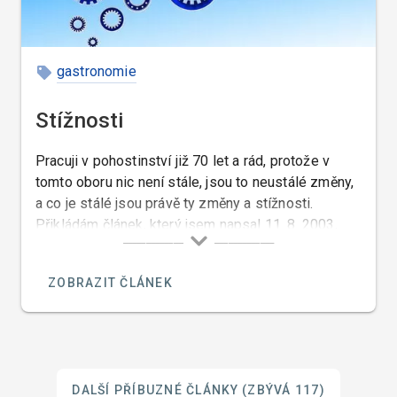
gastronomie
Stížnosti
Pracuji v pohostinství již 70 let a rád, protože v
tomto oboru nic není stále, jsou to neustálé změny,
a co je stálé jsou právě ty změny a stížnosti.
Přikládám článek, který jsem napsal 11. 8. 2003,
který je toho důkazem…
ZOBRAZIT ČLÁNEK
DALŠÍ PŘÍBUZNÉ ČLÁNKY
(ZBÝVÁ 117)