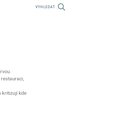
VYHLEDAT
ervou.
restauraci,
 kritizují kde