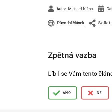
Autor:
Michael Klíma
Da
Původní článek
Sdílet
Líbil se Vám tento člán
ANO
NE