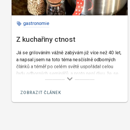
gastronomie
Z kuchařiny ctnost
Já se grilováním vážně zabývám již více než 40 let,
a napsal jsem na toto téma nesčíslně odborných
článků a téměř po celém světě uspořádal celou
řadu odborných seminářů, a proto není divu, že se
mě tolik lidí ptá na názor na pořad pana Pohlreicha
o grilování. Pan Pohlreich mi osobně může být
ZOBRAZIT ČLÁNEK
ukrdený, ale to že ze všech kuchařů kteří nejsou
sprostí jako on a kteří nemají komediantské vlohy,
dělá úplné debily nemohu mlčky přihlížet.