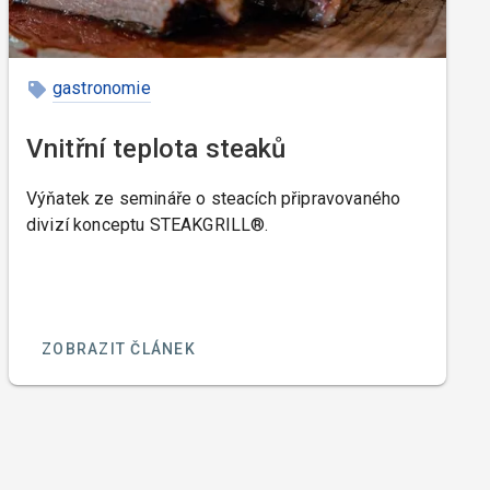
gastronomie
Vnitřní teplota steaků
Výňatek ze semináře o steacích připravovaného
divizí konceptu STEAKGRILL®.
ZOBRAZIT ČLÁNEK