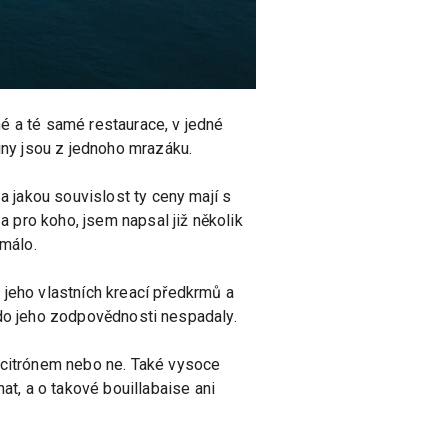
dné a té samé restaurace, v jedné
viny jsou z jednoho mrazáku.
a jakou souvislost ty ceny mají s
a pro koho, jsem napsal již několik
 málo.
 jeho vlastních kreací předkrmů a
ty do jeho zodpovědnosti nespadaly.
ý citrónem nebo ne. Také vysoce
t, a o takové bouillabaise ani