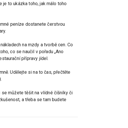
e je to ukázka toho, jak málo toho
ozumné peníze dostanete čerstvou
ry.
, nákladech na mzdy a tvorbě cen. Co
oho, co se naučil v pořadu „Ano
taurační přípravy jídel.
 mně. Udělejte si na to čas, přečtěte
.
se můžete těšit na vlídné číšníky či
kušenost, a třeba se tam budete