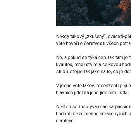
Někdy takový „zkušený“, dvaceti-pěti
větě hovoří o čerstvosti všech potr
No, a pokud se týká cen, tak tam je 
kvalitou, množstvím a celkovou hodno
studií, stejně tak jako na to, co je d
V jedné větě takoví recenzenti pějí
hlavních jídel na jeho jídelním lístk
Někteří se rosplývají nad karpaccie
hodnotí bezejmenné kreace rybích p
nemluvě.