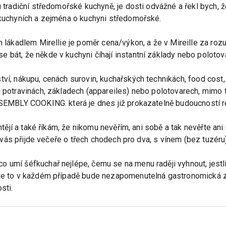
u tradiční středomořské kuchyně, je dosti odvážné a řekl bych, ž
 kuchyních a zejména o kuchyni středomořské.
ím lákadlem Mirellie je poměr cena/výkon, a že v Mireille za r
 bát, že někde v kuchyni číhají instantní základy nebo polotova
tví, nákupu, cenách surovin, kuchařských technikách, food cost
h potravinách, základech (appareiles) nebo polotovarech, mimo t
SSEMBLY COOKING. která je dnes již prokazatelně budoucností res
chtějí a také říkám, že nikomu nevěřím, ani sobě a tak nevěřte ani
ik vás přijde večeře o třech chodech pro dva, s vínem (bez tuzéru)
 umí šéfkuchař nejlépe, čemu se na menu raději vyhnout, jestli 
 že to v každém případě bude nezapomenutelná gastronomická z
sti.