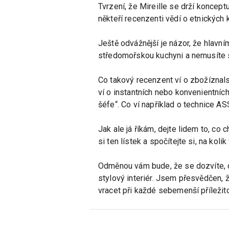
Tvrzení, že Mireille se drží koncept
někteří recenzenti vědí o etnických
Ještě odvážnější je názor, že hlavn
středomořskou kuchyni a nemusíte se
Co takový recenzent ví o zbožíznals
ví o instantních nebo konvenientníc
šéfe“. Co ví například o technice A
Jak ale já říkám, dejte lidem to, co 
si ten lístek a spočítejte si, na kol
Odměnou vám bude, že se dozvíte, co
stylový interiér. Jsem přesvědčen,
vracet při každé sebemenší příležito