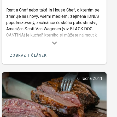
Rent a Chef nebo také In House Chef, o kterém se
zmiňuje náš nový, všemi médiemi, zejména iDNES
popularizovaný, zachránce českého pohostinství,
Američan Scott Van Wagenen (viz BLACK DOG
CANTINA) je kuchař, kterého si můžete najmout k
přípravě jídel případně i nápojů, ve vaši domácí či
privátní kuchyni, ve vašem nádobí, na vašem
zařízení, z vámi vybraných potravin, eventuálně
ZOBRAZIT ČLÁNEK
podle vašich receptur, a servírované na vašem
božíhodovém porcelánu.
6. ledna 2011