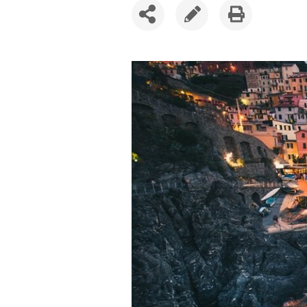
SDÍLET
UPRAVIT
VYTISKNOUT
ČLÁNEK
ČLÁNEK
ČLÁNEK