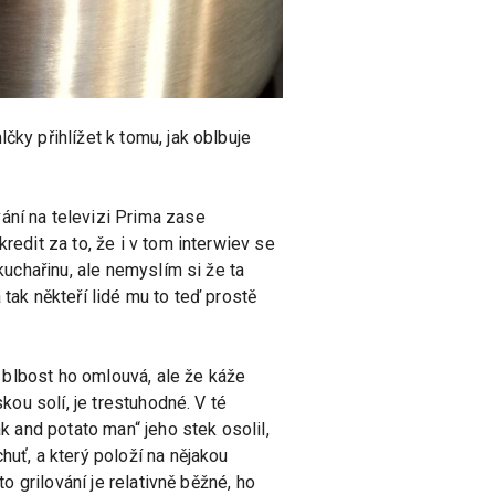
čky přihlížet k tomu, jak oblbuje
ání na televizi Prima zase
redit za to, že i v tom interwiev se
kuchařinu, ale nemyslím si že ta
á tak někteří lidé mu to teď prostě
á blbost ho omlouvá, ale že káže
kou solí, je trestuhodné. V té
k and potato man“ jeho stek osolil,
huť, a který položí na nějakou
o grilování je relativně běžné, ho