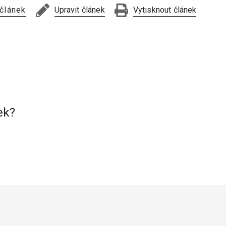
 článek
Upravit článek
Vytisknout článek
ek?