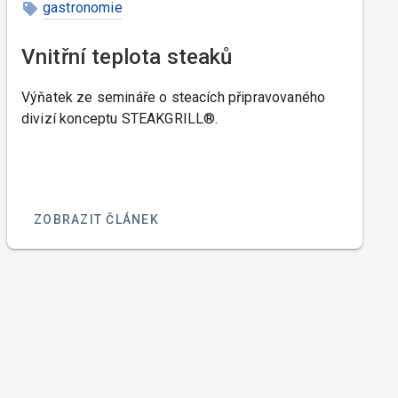
gastronomie
Vnitřní teplota steaků
Výňatek ze semináře o steacích připravovaného
divizí konceptu STEAKGRILL®.
ZOBRAZIT ČLÁNEK