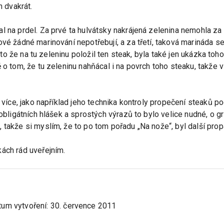
n dvakrát.
l na prdel. Za prvé ta hulvátsky nakrájená zelenina nemohla za 
ové žádné marinování nepotřebují, a za třetí, taková marináda 
 a to že na tu zeleninu položil ten steak, byla také jen ukázka to
 o tom, že tu zeleninu nahňácal i na povrch toho steaku, takže 
e více, jako například jeho technika kontroly propečení steaků po
 obligátních hlášek a sprostých výrazů to bylo velice nudné, o gr
 takže si myslím, že to po tom pořadu „Na nože“, byl další prop
ách rád uveřejním.
tum vytvoření:
30. července 2011