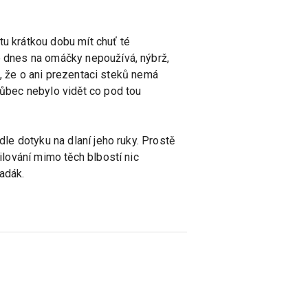
tu krátkou dobu mít chuť té
se dnes na omáčky nepoužívá, nýbrž,
ho, že o ani prezentaci steků nemá
vůbec nebylo vidět co pod tou
dle dotyku na dlaní jeho ruky. Prostě
ilování mimo těch blbostí nic
adák.