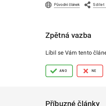
Původní článek
Sdílet
Líbil se Vám tento člán
ANO
NE
Příbuzné články