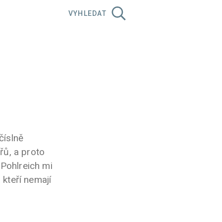
VYHLEDAT
číslně
ů, a proto
 Pohlreich mi
 kteří nemají