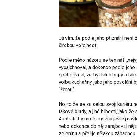
Já vím, že podle jeho přiznání není 
širokou veřejnost.
Podle mého názoru se ten náš „nejvy
vycajchnoval, a dokonce podle jeho s
opět přiznal, že byl tak hloupý a ta
volba kuchařiny jako jeho povolání byl
“žerou“.
No, to že se za celou svoji kariéru 
takové bludy, a jiné blbosti, jako že
Austrálii by mu to možná ještě prošl
nebo dokonce do něj zarajboval nějak
zeleninu a přelije nějakou záhadnou o