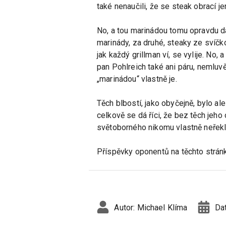
také nenaučili, že se steak obrací je
No, a tou marinádou tomu opravdu da
marinády, za druhé, steaky ze svíčk
jak každý grillman ví, se vylije. No,
pan Pohlreich také ani páru, nemluvě
„marinádou“ vlastně je.
Těch blbostí, jako obyčejně, bylo al
celkově se dá říci, že bez těch jeho
světoborného nikomu vlastně neřekl,
Příspěvky oponentů na těchto stránk
Autor:
Michael Klíma
Da