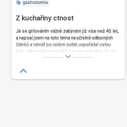
gastronomie
Z kuchařiny ctnost
Já se grilováním vážně zabývám již více než 40 let,
a napsal jsem na toto téma nesčíslně odborných
článků a téměř po celém světě uspořádal celou
řadu odborných seminářů, a proto není divu, že se
mě tolik lidí ptá na názor na pořad pana Pohlreicha
o grilování. Pan Pohlreich mi osobně může být
ukrdený, ale to že ze všech kuchařů kteří nejsou
sprostí jako on a kteří nemají komediantské vlohy,
dělá úplné debily nemohu mlčky přihlížet.