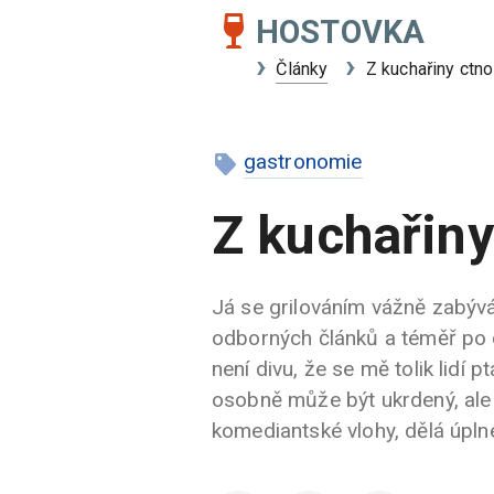
HOSTOVKA
Články
Z kuchařiny ctno
gastronomie
Z kuchařiny
Já se grilováním vážně zabývá
odborných článků a téměř po 
není divu, že se mě tolik lidí
osobně může být ukrdený, ale t
komediantské vlohy, dělá úpln