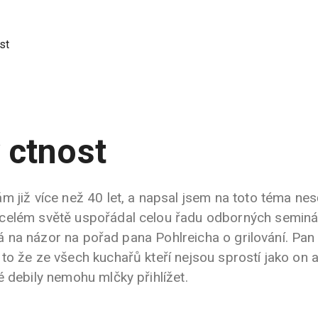
st
 ctnost
m již více než 40 let, a napsal jsem na toto téma nes
celém světě uspořádal celou řadu odborných seminář
 ptá na názor na pořad pana Pohlreicha o grilování. Pan
o že ze všech kuchařů kteří nejsou sprostí jako on a
é debily nemohu mlčky přihlížet.