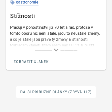
gastronomie
Stížnosti
Pracuji v pohostinství již 70 let a rád, protože v
tomto oboru nic není stále, jsou to neustálé změny,
a co je stálé jsou právě ty změny a stížnosti.
Přikládám článek, který jsem napsal 11. 8. 2003,
který je toho důkazem…
ZOBRAZIT ČLÁNEK
DALŠÍ PŘÍBUZNÉ ČLÁNKY
(ZBÝVÁ 117)