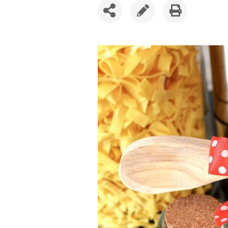
SDÍLET
UPRAVIT
VYTISKNOUT
ČLÁNEK
ČLÁNEK
ČLÁNEK