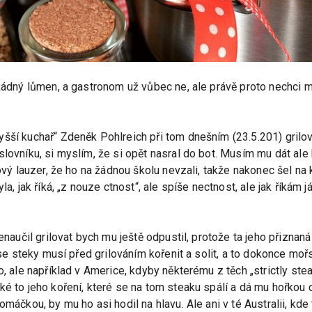
žádný lůmen, a gastronom už vůbec ne, ale právě proto nechci ml
šší kuchař“ Zdeněk Pohlreich při tom dnešním (23.5.201) grilov
lovníku, si myslím, že si opět nasral do bot. Musím mu dát ale k
kový lauzer, že ho na žádnou školu nevzali, takže nakonec šel na 
a, jak říká, „z nouze ctnost“, ale spíše nectnost, ale jak říkám j
nenaučil grilovat bych mu ještě odpustil, protože ta jeho přiznan
 se steky musí před grilováním kořenit a solit, a to dokonce mořs
o, ale například v Americe, kdyby některému z těch „strictly stea
é to jeho koření, které se na tom steaku spálí a dá mu hořkou c
máčkou, by mu ho asi hodil na hlavu. Ale ani v té Australii, kde t