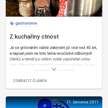
gastronomie
Z kuchařiny ctnost
Já se grilováním vážně zabývám již více než 40 let,
a napsal jsem na toto téma nesčíslně odborných
článků a téměř po celém světě uspořádal celou
řadu odborných seminářů, a proto není divu, že se
mě tolik lidí ptá na názor na pořad pana Pohlreicha
o grilování. Pan Pohlreich mi osobně může být
ZOBRAZIT ČLÁNEK
ukrdený, ale to že ze všech kuchařů kteří nejsou
sprostí jako on a kteří nemají komediantské vlohy,
dělá úplné debily nemohu mlčky přihlížet.
11. července 2011