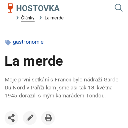
HOSTOVKA
Články
La merde
gastronomie
La merde
Moje první setkání s Francii bylo nádraží Garde
Du Nord v Paříži kam jsme asi tak 18. května
1945 dorazili s mým kamarádem Tondou.
SDÍLET
UPRAVIT
VYTISKNOUT