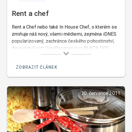
Rent a chef
Rent a Chef nebo také In House Chef, o kterém se
zmiňuje náš nový, všemi médiemi, zejména iDNES
popularizovaný, zachránce českého pohostinství,
Američan Scott Van Wagenen (viz BLACK DOG
CANTINA) je kuchař, kterého si můžete najmout k
přípravě jídel případně i nápojů, ve vaši domácí či
ZOBRAZIT ČLÁNEK
privátní kuchyni, ve vašem nádobí, na vašem
zařízení, z vámi vybraných potravin, eventuálně
podle vašich receptur, a servírované na vašem
božíhodovém porcelánu.
30. července 2011