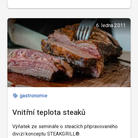
6. ledna 2011
gastronomie
Vnitřní teplota steaků
Výňatek ze semináře o steacích připravovaného
divizí konceptu STEAKGRILL®.