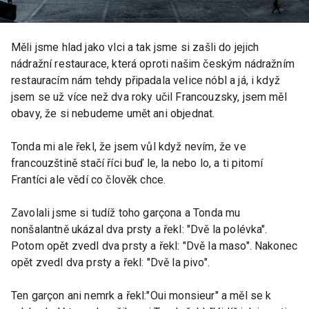
Měli jsme hlad jako vlci a tak jsme si zašli do jejich
nádražní restaurace, která oproti našim českým nádražním
restauracím nám tehdy připadala velice nóbl a já, i když
jsem se už více než dva roky učil Francouzsky, jsem měl
obavy, že si nebudeme umět ani objednat.
Tonda mi ale řekl, že jsem vůl když nevím, že ve
francouzštině stačí říci buď le, la nebo lo, a ti pitomí
Frantíci ale vědí co člověk chce.
Zavolali jsme si tudíž toho garçona a Tonda mu
nonšalantně ukázal dva prsty a řekl: "Dvě la polévka".
Potom opět zvedl dva prsty a řekl: "Dvě la maso". Nakonec
opět zvedl dva prsty a řekl: "Dvě la pivo".
Ten garçon ani nemrk a řekl:"Oui monsieur" a měl se k