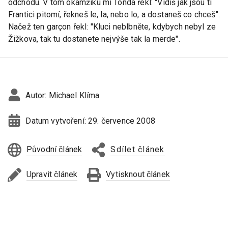
odchodu. V tom okamžiku mi Tonda řekl: "Vidíš jak jsou ti
Frantici pitomí, řekneš le, la, nebo lo, a dostaneš co chceš".
Načež ten garçon řekl: "Kluci neblbněte, kdybych nebyl ze
Žižkova, tak tu dostanete nejvýše tak la merde".
Autor:
Michael Klíma
Datum vytvoření:
29. července 2008
Původní článek
Sdílet článek
Upravit článek
Vytisknout článek