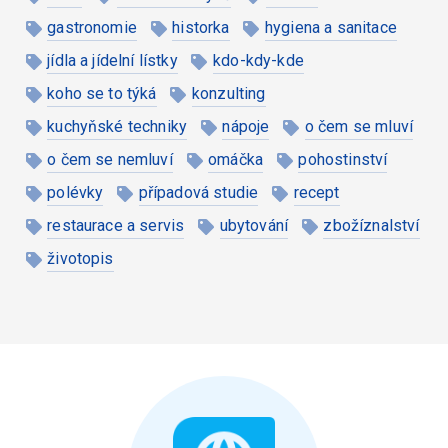
gastronomie
historka
hygiena a sanitace
jídla a jídelní lístky
kdo-kdy-kde
koho se to týká
konzulting
kuchyňské techniky
nápoje
o čem se mluví
o čem se nemluví
omáčka
pohostinství
polévky
případová studie
recept
restaurace a servis
ubytování
zbožíznalství
životopis