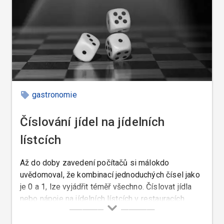
gastronomie
Číslování jídel na jídelních
lístcích
Až do doby zavedení počítačů si málokdo
uvědomoval, že kombinací jednoduchých čísel jako
je 0 a 1, lze vyjádřit téměř všechno. Číslovat jídla
nebo nápoje na jídelních lístcích v restauracích
vyšších cenových skupin ještě donedávna někteří
restauratéři považovali za narušování estetického