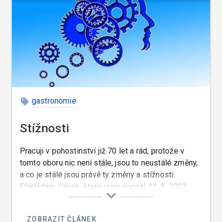
gastronomie
Stížnosti
Pracuji v pohostinství již 70 let a rád, protože v
tomto oboru nic není stále, jsou to neustálé změny,
a co je stálé jsou právě ty změny a stížnosti.
Přikládám článek, který jsem napsal 11. 8. 2003,
který je toho důkazem…
ZOBRAZIT ČLÁNEK