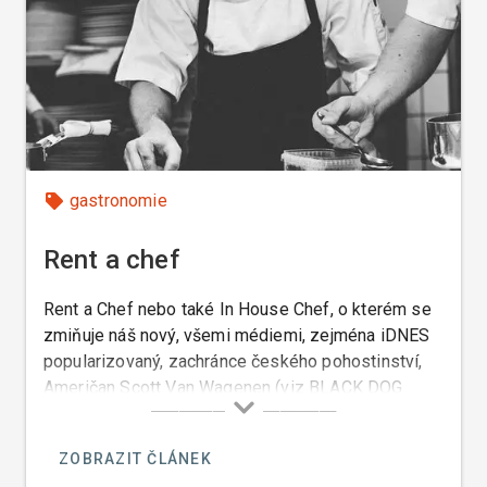
gastronomie
Rent a chef
Rent a Chef nebo také In House Chef, o kterém se
zmiňuje náš nový, všemi médiemi, zejména iDNES
popularizovaný, zachránce českého pohostinství,
Američan Scott Van Wagenen (viz BLACK DOG
CANTINA) je kuchař, kterého si můžete najmout k
přípravě jídel případně i nápojů, ve vaši domácí či
ZOBRAZIT ČLÁNEK
privátní kuchyni, ve vašem nádobí, na vašem