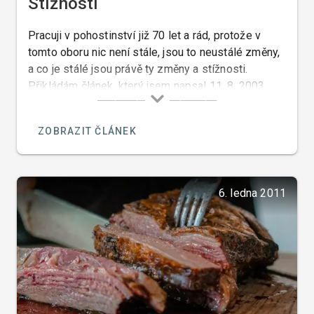
Stížnosti
Pracuji v pohostinství již 70 let a rád, protože v
tomto oboru nic není stále, jsou to neustálé změny,
a co je stálé jsou právě ty změny a stížnosti.
Přikládám článek, který jsem napsal 11. 8. 2003,
který je toho důkazem…
ZOBRAZIT ČLÁNEK
6. ledna 2011