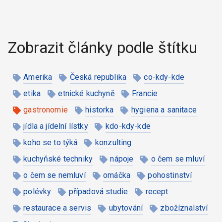
Zobrazit články podle štítku
Amerika
Česká republika
co-kdy-kde
etika
etnické kuchyně
Francie
gastronomie
historka
hygiena a sanitace
jídla a jídelní lístky
kdo-kdy-kde
koho se to týká
konzulting
kuchyňské techniky
nápoje
o čem se mluví
o čem se nemluví
omáčka
pohostinství
polévky
případová studie
recept
restaurace a servis
ubytování
zbožíznalství