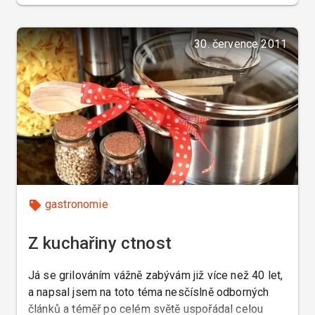
zařízení, z vámi vybraných potravin, eventuálně
podle vašich receptur, a servírované na vašem
božíhodovém porcelánu.
30. července 2011
gastronomie
Z kuchařiny ctnost
Já se grilováním vážně zabývám již více než 40 let,
a napsal jsem na toto téma nesčíslně odborných
článků a téměř po celém světě uspořádal celou