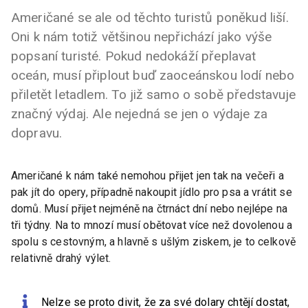
Američané se ale od těchto turistů poněkud liší.
Oni k nám totiž většinou nepřichází jako výše
popsaní turisté. Pokud nedokáží přeplavat
oceán, musí připlout buď zaoceánskou lodí nebo
přiletět letadlem. To již samo o sobě představuje
značný výdaj. Ale nejedná se jen o výdaje za
dopravu.
Američané k nám také nemohou přijet jen tak na večeři a
pak jít do opery, případně nakoupit jídlo pro psa a vrátit se
domů. Musí přijet nejméně na čtrnáct dní nebo nejlépe na
tři týdny. Na to mnozí musí obětovat více než dovolenou a
spolu s cestovným, a hlavně s ušlým ziskem, je to celkově
relativně drahý výlet.
Nelze se proto divit, že za své dolary chtějí dostat,