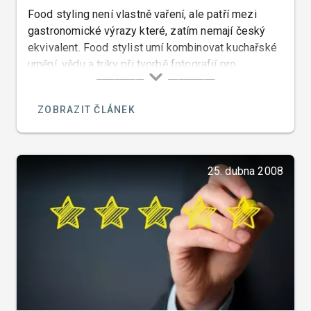
Food styling není vlastně vaření, ale patří mezi
gastronomické výrazy které, zatím nemají český
ekvivalent. Food stylist umí kombinovat kuchařské
umění, vědu a triky při tvorbě fotografií pro
kuchařské knihy či marketing jídel a při točení
gastronomických scén ve filmech.
ZOBRAZIT ČLÁNEK
25. dubna 2008