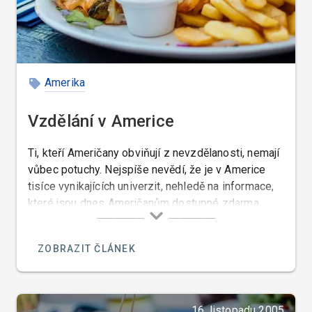
Amerika
Vzdělání v Americe
Ti, kteří Američany obviňují z nevzdělanosti, nemají
vůbec potuchy. Nejspíše nevědí, že je v Americe
tisíce vynikajících univerzit, nehledě na informace,
které jsou dnes Američanům dostupné zdarma.
ZOBRAZIT ČLÁNEK
16. listopadu 2005