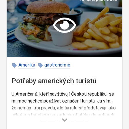
Amerika
gastronomie
Potřeby amerických turistů
U Američanů, kteří navštěvují Českou republiku, se
mi moc nechce používat označení turista. Já vím,
že nemám asi pravdu, ale turistu si představuji jako
někoho s batohem na zádech, obutého do pohorek,
který přespává ve stanu nebo v autě.