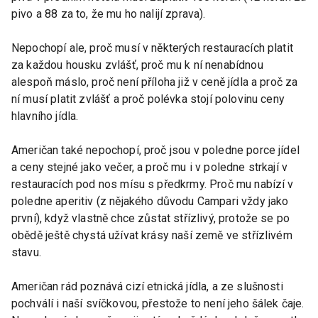
pivo a 88 za to, že mu ho nalijí zprava).
Nepochopí ale, proč musí v některých restauracích platit
za každou housku zvlášť, proč mu k ní nenabídnou
alespoň máslo, proč není příloha již v ceně jídla a proč za
ní musí platit zvlášť a proč polévka stojí polovinu ceny
hlavního jídla.
Američan také nepochopí, proč jsou v poledne porce jídel
a ceny stejné jako večer, a proč mu i v poledne strkají v
restauracích pod nos mísu s předkrmy. Proč mu nabízí v
poledne aperitiv (z nějakého důvodu Campari vždy jako
první), když vlastně chce zůstat střízlivý, protože se po
obědě ještě chystá užívat krásy naší země ve střízlivém
stavu.
Američan rád poznává cizí etnická jídla, a ze slušnosti
pochválí i naší svíčkovou, přestože to není jeho šálek čaje.