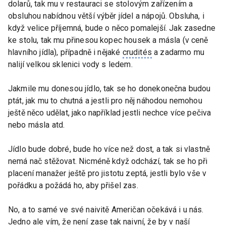
dolarů, tak mu v restauraci se stolovým zařízením a
obsluhou nabídnou větší výběr jídel a nápojů. Obsluha, i
když velice příjemná, bude o něco pomalejší. Jak zasedne
ke stolu, tak mu přinesou kopec housek a másla (v ceně
hlavního jídla), případně i nějaké
crudités
a zadarmo mu
nalijí velkou sklenici vody s ledem.
Jakmile mu donesou jídlo, tak se ho donekonečna budou
ptát, jak mu to chutná a jestli pro něj náhodou nemohou
ještě něco udělat, jako například jestli nechce více pečiva
nebo másla atd.
Jídlo bude dobré, bude ho více než dost, a tak si vlastně
nemá nač stěžovat. Nicméně když odchází, tak se ho při
placení manažer ještě pro jistotu zeptá, jestli bylo vše v
pořádku a požádá ho, aby přišel zas.
No, a to samé ve své naivitě Američan očekává i u nás.
Jedno ale vím, že není zase tak naivní, že by v naší