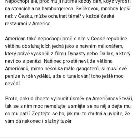
Nepochopí ale, proč mu ji nutíme každý den, když vyrostl
na steacích a na hamburgerech. Svíčkovou, mnohdy lepší
než v Česku, může ochutnat téměř v každé české
restauraci v Americe.
Američan také nepochopí proč s ním v České republice
většina obsluhujících jedná jako s naivním milionářem,
který právě vyskočil z filmu Dynasty nebo Dallas, a který
neví co s penězi. Našinec prostě neví, že většina
Američanů, mimo několika málo gangsterů, si musí své
peníze tvrdě vydělat, a že o tunelování toho ještě moc
nevědí.
Proto, pokud chcete vyloudit úsměv na Američanově tváři,
tak se s ním moc nemalujte, usmějte se na něj a dejte mu,
co mu patří. Zeptejte se ho, jak mu to chutná a uvidíte, že
vám dá nakonec i slušný tuzér.