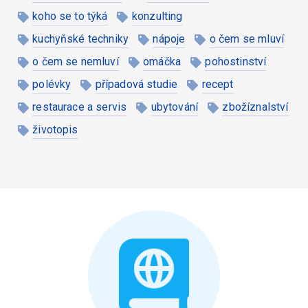
koho se to týká
konzulting
kuchyňské techniky
nápoje
o čem se mluví
o čem se nemluví
omáčka
pohostinství
polévky
případová studie
recept
restaurace a servis
ubytování
zbožíznalství
životopis