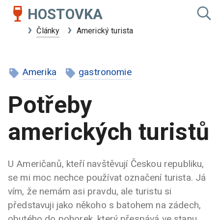
HOSTOVKA
Články
Americký turista
Amerika
gastronomie
Potřeby
amerických turistů
U Američanů, kteří navštěvují Českou republiku,
se mi moc nechce používat označení turista. Já
vím, že nemám asi pravdu, ale turistu si
představuji jako někoho s batohem na zádech,
obutého do pohorek, který přespává ve stanu