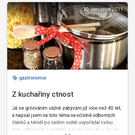
božíhodovém porcelánu.
30. července 2011
gastronomie
Z kuchařiny ctnost
Já se grilováním vážně zabývám již více než 40 let,
a napsal jsem na toto téma nesčíslně odborných
článků a téměř po celém světě uspořádal celou
řadu odborných seminářů, a proto není divu, že se