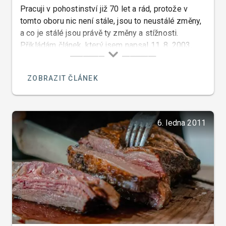
Pracuji v pohostinství již 70 let a rád, protože v
tomto oboru nic není stále, jsou to neustálé změny,
a co je stálé jsou právě ty změny a stížnosti.
Přikládám článek, který jsem napsal 11. 8. 2003,
který je toho důkazem…
ZOBRAZIT ČLÁNEK
6. ledna 2011