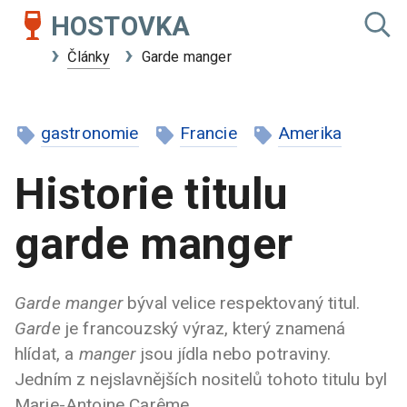
HOSTOVKA
Články
Garde manger
gastronomie
Francie
Amerika
Historie titulu
garde manger
Garde manger
býval velice respektovaný titul.
Garde
je francouzský výraz, který znamená
hlídat, a
manger
jsou jídla nebo potraviny.
Jedním z nejslavnějších nositelů tohoto titulu byl
Marie-Antoine Carême
.