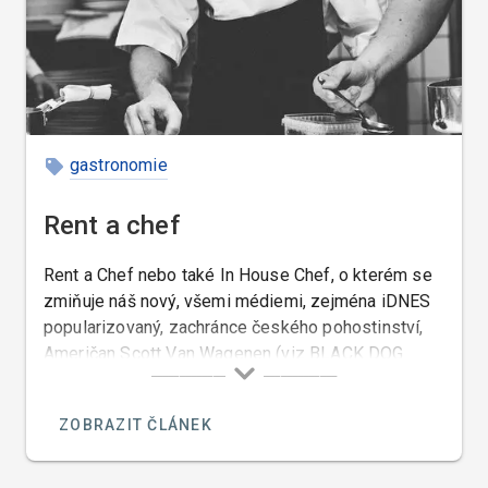
gastronomie
Rent a chef
Rent a Chef nebo také In House Chef, o kterém se
zmiňuje náš nový, všemi médiemi, zejména iDNES
popularizovaný, zachránce českého pohostinství,
Američan Scott Van Wagenen (viz BLACK DOG
CANTINA) je kuchař, kterého si můžete najmout k
přípravě jídel případně i nápojů, ve vaši domácí či
ZOBRAZIT ČLÁNEK
privátní kuchyni, ve vašem nádobí, na vašem
zařízení, z vámi vybraných potravin, eventuálně
podle vašich receptur, a servírované na vašem