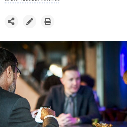
SDÍLET
UPRAVIT
VYTISKNOUT
ČLÁNEK
ČLÁNEK
ČLÁNEK