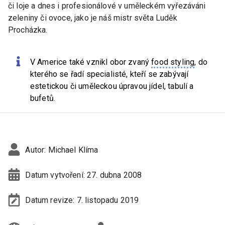
či loje a dnes i profesionálové v uměleckém vyřezáváni
zeleniny či ovoce, jako je náš mistr světa Luděk
Procházka.
V Americe také vznikl obor zvaný
food styling
, do
kterého se řadí specialisté, kteří se zabývají
estetickou či uměleckou úpravou jídel, tabulí a
bufetů.
Autor:
Michael Klíma
Datum vytvoření:
27. dubna 2008
Datum revize:
7. listopadu 2019