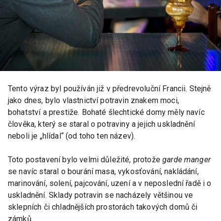
Tento výraz byl používán již v předrevoluční Francii. Stejně
jako dnes, bylo vlastnictví potravin znakem moci,
bohatství a prestiže. Bohaté šlechtické domy měly navíc
člověka, který se staral o potraviny a jejich uskladnění
neboli je „hlídal“ (od toho ten název).
Toto postavení bylo velmi důležité, protože
garde manger
se navíc staral o bourání masa, vykosťování, nakládání,
marinování, solení, pajcování, uzení a v neposlední řadě i o
uskladnění. Sklady potravin se nacházely většinou ve
sklepních či chladnějších prostorách takových domů či
zámků.