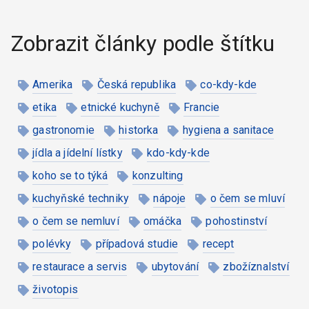
Zobrazit články podle štítku
Amerika
Česká republika
co-kdy-kde
etika
etnické kuchyně
Francie
gastronomie
historka
hygiena a sanitace
jídla a jídelní lístky
kdo-kdy-kde
koho se to týká
konzulting
kuchyňské techniky
nápoje
o čem se mluví
o čem se nemluví
omáčka
pohostinství
polévky
případová studie
recept
restaurace a servis
ubytování
zbožíznalství
životopis