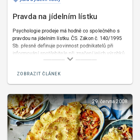
Pravda na jídelním lístku
Psychologie prodeje má hodně co společného s
pravdou na jídelním lístku. ČS. Zákon č. 140/1995
Sb. přesně definuje povinnost podnikatelů při
informování spotřebitele při značení jejich výrobků.
V § 9 je zároveň stanovena povinnost řádně
spotřebitele informovat o vlastnostech výrobků,
ZOBRAZIT ČLÁNEK
tedy jejich složení.
29. června 2008