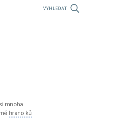
VYHLEDAT
asi mnoha
ormě
hranolků