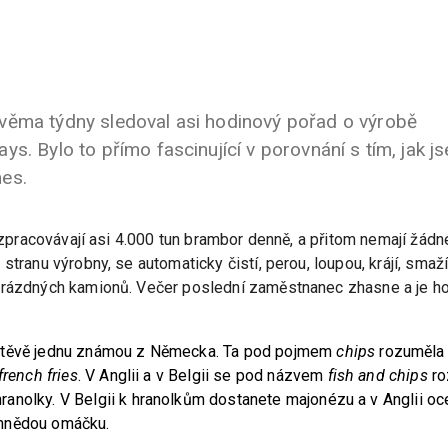
věma týdny sledoval asi hodinový pořad o výrobě
s. Bylo to přímo fascinující v porovnání s tím, jak j
nes.
í zpracovávají asi 4.000 tun brambor denně, a přitom nemají žádné
tranu výrobny, se automaticky čistí, perou, loupou, krájí, smaží,
prázdných kamionů. Večer poslední zaměstnanec zhasne a je h
štěvě jednu známou z Německa. Ta pod pojmem
chips
rozuměla 
french fries
. V Anglii a v Belgii se pod názvem
fish and chips
ro
anolky. V Belgii k hranolkům dostanete majonézu a v Anglii oc
hnědou omáčku.