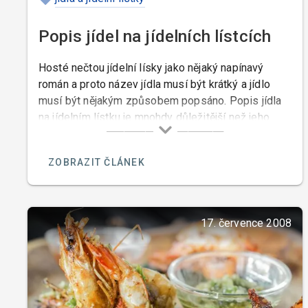
Popis jídel na jídelních lístcích
Hosté nečtou jídelní lísky jako nějaký napínavý
román a proto název jídla musí být krátký a jídlo
musí být nějakým způsobem popsáno. Popis jídla
na jídelním lístku je mnohdy důležitější než jeho
název. Popis jídel úzce souvisí s jejich názvy nebo
s jejich tvorbou. Nemusí to být vždy kuchař, který
ZOBRAZIT ČLÁNEK
takové jídlo popisuje, ale musí to být někdo kdo k
tomu má vlohy. Pokud nikoho mezi našimi
zaměstnanci s podobnými vlohami nemáme, tak
tento úkol raději zadáme nějakému odbornému
17. července 2008
konzultantovi.