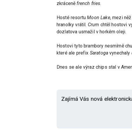
zkráceně
french fries
.
Hosté resortu
Moon Lake
, mezi něž 
hranolky vrátil.
Crum
chtěl hostovi v
dozlatova usmažil v horkém oleji.
Hostovi tyto brambory nesmírně chu
které ale prefix
Saratoga
vynechaly a
Dnes se ale výraz chips stal v Ameri
Zajímá Vás nová elektronick