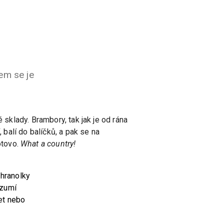
sem se je
 sklady. Brambory, tak jak je od rána
 balí do balíčků, a pak se na
otovo.
What a country!
hranolky
zumí
et nebo