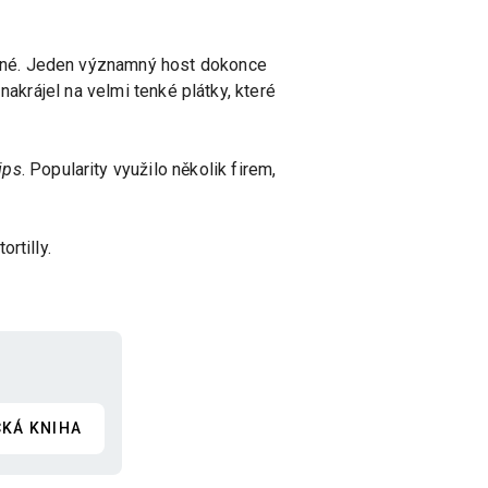
silné. Jeden významný host dokonce
akrájel na velmi tenké plátky, které
ips
. Popularity využilo několik firem,
rtilly.
CKÁ KNIHA