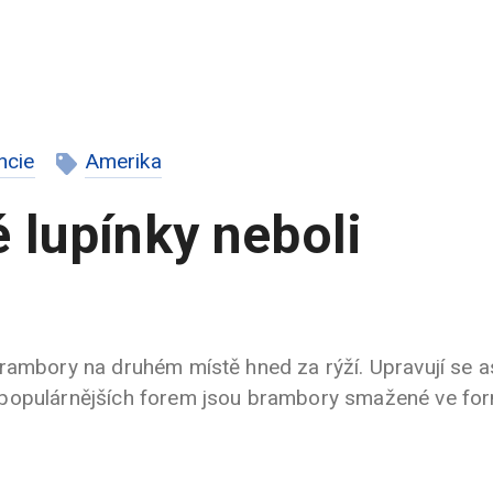
ncie
Amerika
 lupínky neboli
brambory na druhém místě hned za rýží. Upravují se 
jpopulárnějších forem jsou brambory smažené ve f