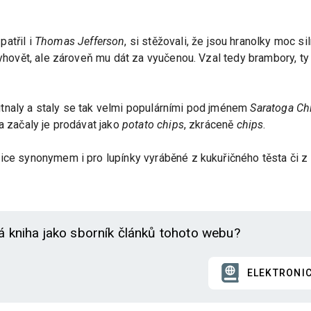
patřil i
Thomas Jefferson
, si stěžovali, že jsou hranolky moc 
yhovět, ale zároveň mu dát za vyučenou. Vzal tedy brambory, ty n
tnaly a staly se tak velmi populárními pod jménem
Saratoga Ch
 začaly je prodávat jako
potato chips
, zkráceně
chips
.
ce synonymem i pro lupínky vyráběné z kukuřičného těsta či z to
á kniha jako sborník článků tohoto webu?
ELEKTRONI