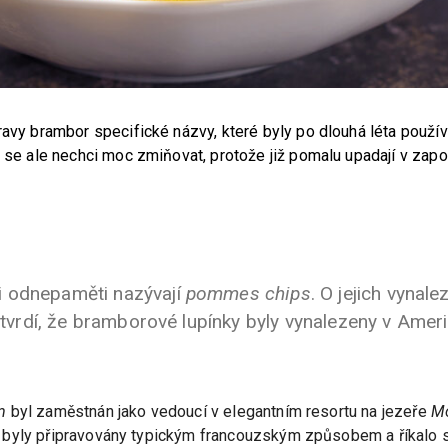
ravy brambor specifické názvy, které byly po dlouhá léta použí
h se ale nechci moc zmiňovat, protože již pomalu upadají v zap
i odnepaměti nazývají
pommes chips
. O jejich vynale
í tvrdí, že bramborové lupínky byly vynalezeny v Ameri
m
byl zaměstnán jako vedoucí v elegantním resortu na jezeře
M
 byly připravovány typickým francouzským způsobem a říkalo 