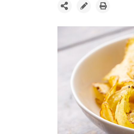
SDÍLET
UPRAVIT
VYTISKNOUT
ČLÁNEK
ČLÁNEK
ČLÁNEK