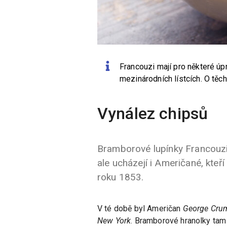
Francouzi mají pro některé úp
mezinárodních lístcích. O těc
Vynález chipsů
Bramborové lupínky Francouz
ale ucházejí i Američané, kteř
roku 1853.
V té době byl Američan
George Cru
New York
. Bramborové hranolky tam