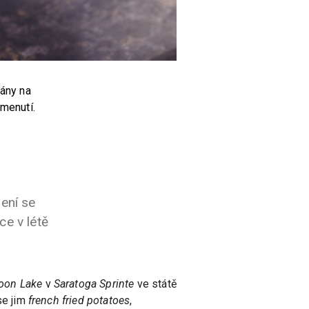
vány na
omenutí.
zení se
ce v létě
oon Lake
v
Saratoga Sprinte
ve státě
se jim
french fried potatoes
,