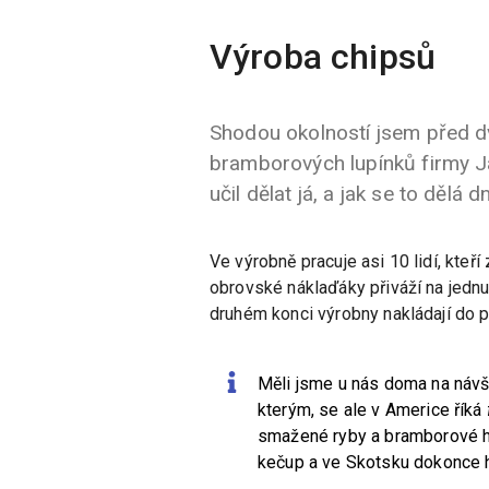
Výroba chipsů
Shodou okolností jsem před d
bramborových lupínků firmy Jay
učil dělat já, a jak se to dělá d
Ve výrobně pracuje asi 10 lidí, kteř
obrovské náklaďáky přiváží na jednu s
druhém konci výrobny nakládají do 
Měli jsme u nás doma na náv
kterým, se ale v Americe říká
smažené ryby a bramborové hr
kečup a ve Skotsku dokonce 