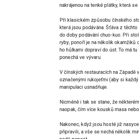
nakrájenou na tenké plátky, která se
Při klasickém způsobu čínského stol
která jsou podávána. Šťáva z těchto
do doby podávání chuo-kuo. Při sto
ryby, ponoří je na několik okamžiků
ho hůlkami dopraví do úst. To má t
ponechá ve vývaru.
V čínských restauracích na Západě vš
označenými rukojeťmi (aby si každý 
manipulaci usnadňuje.
Nicméně i tak se stane, že některém
naopak, čím více kousků masa nebo r
Nakonec, když jsou hosté již nasycen
připravili, a vše se nechá několik m