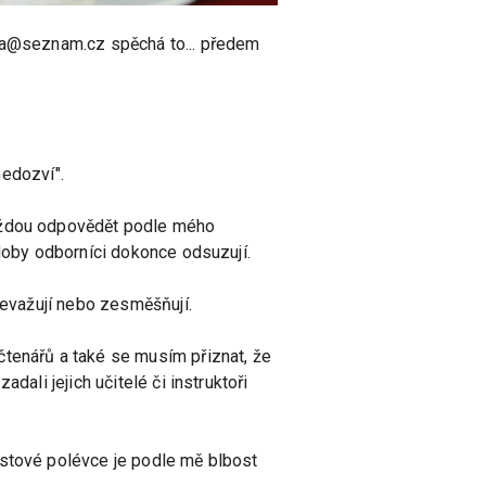
nka@seznam.cz spěchá to... předem
nedozví".
každou odpovědět podle mého
ádoby odborníci dokonce odsuzují.
nevažují nebo zesměšňují.
čtenářů a také se musím přiznat, že
dali jejich učitelé či instruktoři
estové polévce je podle mě blbost