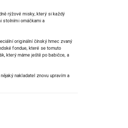
 dně rýžové misky, který si každý
ými stolními omáčkami a
ciální originální čínský hrnec zvaný
undské fondue, které se tomuto
ák, který máme ještě po babičce, a
 nějaký nakladatel znovu upravím a