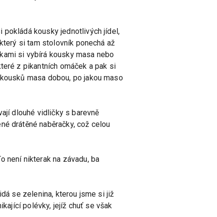
 pokládá kousky jednotlivých jídel,
 který si tam stolovník ponechá až
lkami si vybírá kousky masa nebo
které z pikantních omáček a pak si
ch kousků masa dobou, po jakou maso
ají dlouhé vidličky s barevně
ené drátěné naběračky, což celou
o není nikterak na závadu, ba
dá se zelenina, kterou jsme si již
kající polévky, jejíž chuť se však