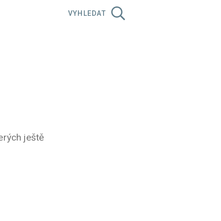
VYHLEDAT
erých ještě