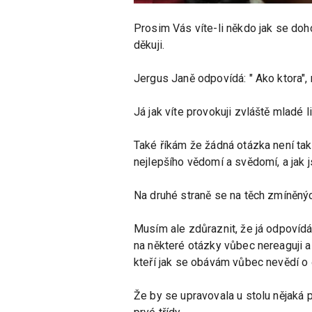
Prosim Vás víte-li někdo jak se do
děkuji.
Jergus Janě odpovídá: " Ako ktora",
Já jak víte provokuji zvláště mladé l
Také říkám že žádná otázka není ta
nejlepšího vědomí a svědomí, a jak 
Na druhé straně se na těch zmíněných
Musím ale zdůraznit, že já odpovídá
na některé otázky vůbec nereaguji a s
kteří jak se obávám vůbec nevědí o
Že by se upravovala u stolu nějaká 