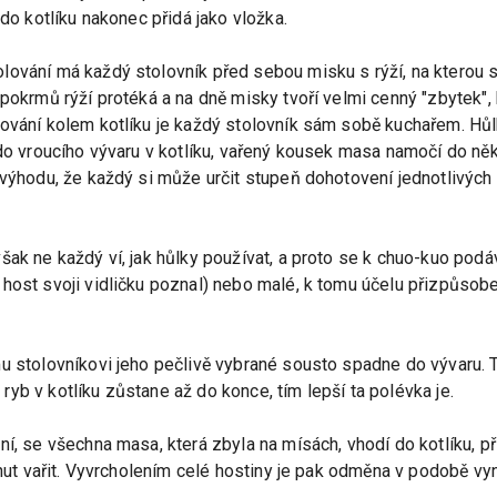
 do kotlíku nakonec přidá jako vložka.
ování má každý stolovník před sebou misku s rýží, na kterou si
 pokrmů rýží protéká a na dně misky tvoří velmi cenný "zbytek",
lování kolem kotlíku je každý stolovník sám sobě kuchařem. Hů
 do vroucího vývaru v kotlíku, vařený kousek masa namočí do ně
u výhodu, že každý si může určit stupeň dohotovení jednotlivý
ak ne každý ví, jak hůlky používat, a proto se k chuo-kuo podáv
host svoji vidličku poznal) nebo malé, k tomu účelu přizpůsob
u stolovníkovi jeho pečlivě vybrané sousto spadne do vývaru. T
yb v kotlíku zůstane až do konce, tím lepší ta polévka je.
í, se všechna masa, která zbyla na mísách, vhodí do kotlíku, při
inut vařit. Vyvrcholením celé hostiny je pak odměna v podobě vyni