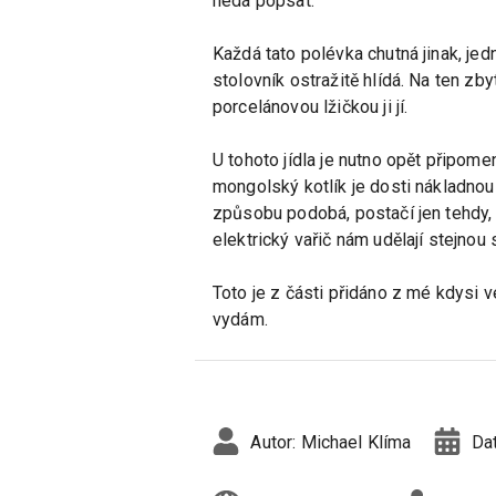
nedá popsat.
Každá tato polévka chutná jinak, jed
stolovník ostražitě hlídá. Na ten zb
porcelánovou lžičkou ji jí.
U tohoto jídla je nutno opět připome
mongolský kotlík je dosti nákladnou
způsobu podobá, postačí jen tehdy, 
elektrický vařič nám udělají stejnou 
Toto je z části přidáno z mé kdysi 
vydám.
Autor:
Michael Klíma
Da