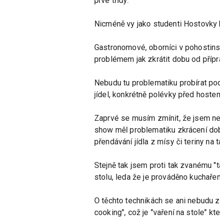
prvé třídy.
Nicméně vy jako studenti Hostovky b
Gastronomové, oborníci v pohostinst
problémem jak zkrátit dobu od přípr
Nebudu tu problematiku probírat pod
jídel, konkrétně polévky před hoste
Zaprvé se musím zmínit, že jsem ne
show měl problematiku zkrácení doby
přendávání jídla z mísy či teriny na t
Stejně tak jsem proti tak zvanému "t
stolu, leda že je prováděno kuchař
O těchto technikách se ani nebudu zm
cooking", což je "vaření na stole" k