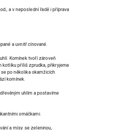
od., a v neposlední řadě i příprava
epané a uvnitř cínované.
uhlí. Komínek tvoří zároveň
kotlíku příliš zprudka, přikryjeme
 se po několika okamžicích
ází komínek.
m dřevěným uhlím a postavíme
ikantními omáčkami.
vání a mísy se zeleninou,