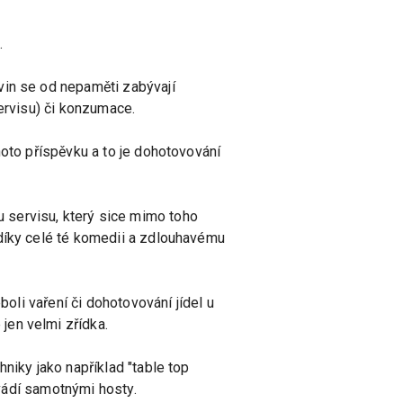
.
vin se od nepaměti zabývají
servisu) či konzumace.
hoto příspěvku a to je dohotovování
 servisu, který sice mimo toho
 díky celé té komedii a zdlouhavému
boli vaření či dohotovování jídel u
jen velmi zřídka.
niky jako například "table top
ovádí samotnými hosty.