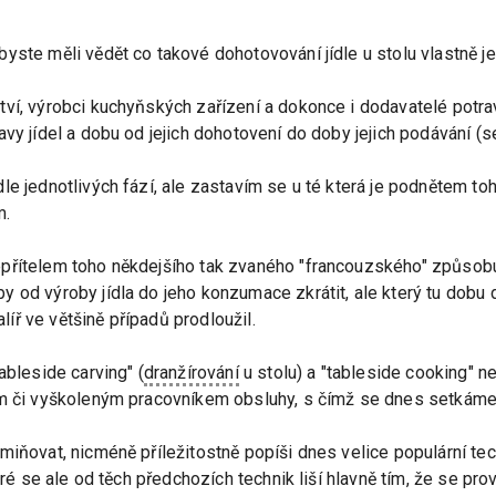
yste měli vědět co takové dohotovování jídle u stolu vlastně je
ví, výrobci kuchyňských zařízení a dokonce i dodavatelé potra
avy jídel a dobu od jejich dohotovení do doby jejich podávání (
le jednotlivých fází, ale zastavím se u té která je podnětem to
m.
přítelem toho někdejšího tak zvaného "francouzského" způsobu
 od výroby jídla do jeho konzumace zkrátit, ale který tu dobu
alíř ve většině případů prodloužil.
ableside carving" (
dranžírování
u stolu) a "tableside cooking" ne
em či vyškoleným pracovníkem obsluhy, s čímž se dnes setkáme 
iňovat, nicméně příležitostně popíši dnes velice populární tech
teré se ale od těch předchozích technik liší hlavně tím, že se pr