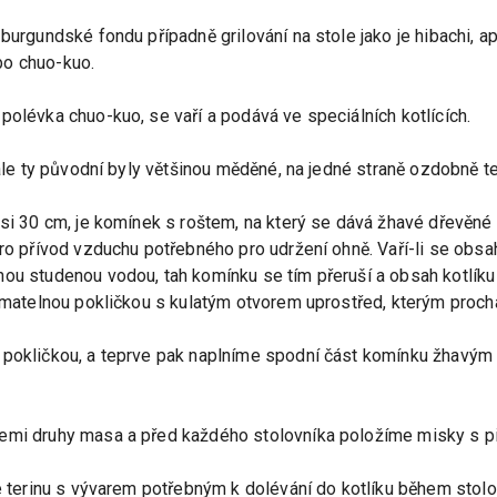
burgundské fondu případně grilování na stole jako je hibachi, ap
bo chuo-kuo.
polévka chuo-kuo, se vaří a podává ve speciálních kotlících.
 ale ty původní byly většinou měděné, na jedné straně ozdobně t
asi 30 cm, je komínek s roštem, na který se dává žhavé dřevěné 
ro přívod vzduchu potřebného pro udržení ohně. Vaří-li se obsah 
nou studenou vodou, tah komínku se tím přeruší a obsah kotlíku
nímatelnou pokličkou s kulatým otvorem uprostřed, kterým proch
 pokličkou, a teprve pak naplníme spodní část komínku žhavý
šemi druhy masa a před každého stolovníka položíme misky s p
me terinu s vývarem potřebným k dolévání do kotlíku během stolo