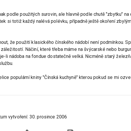
nak podle použitých surovin, ale hlavně podle chutě "zbytku" na
ytek si totiž každý nalévá polévku, případně ještě okoření zbyl
nout, že použití klasického čínského nádobí není podmínkou. Spe
 záležitostí. Náčiní, které třeba máme na švýcarské nebo burg
je-li nádoba na fondue dostatečně velká. Nicméně starý železň
službu.
velice populární kniny "Čínská kuchyně" kterou pokud se mi ozve
tum vytvoření:
30. prosince 2006