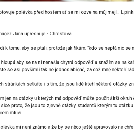
hotovuje polévka před hostem ať se mi ozve na můj mejl... L.pi
 načež Jana upřesňuje - Chřestová.
idi k tomu, aby se ptali, protože jak říkám: "kdo se neptá nic se 
k hloupá aby se na ni nenašla chytrá odpověď a snažím se na 
jste se asi povšimli tak ne jednoslabičně, za což mně někteří r
 stránkách setkáte i s tím, že jsou lidé kteří některé otázky z
m jen na otázky u kterých má odpověď může poučit širší okruh 
ice proto, že jsou to zjevně otázky studentů kterým tu otázku za
 čem mluví.
polévka mi není známo a že by se něco ještě upravovalo na chř