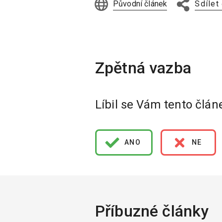
Původní článek
Sdílet
Líbil se Vám tento člán
ANO
NE
Příbuzné články