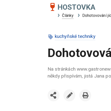
HOSTOVKA
Články
Dohotovování jíd
kuchyňské techniky
Dohotovován
Na stránkách www.gastronews.
někdy přispívám, jistá Jana pol
SDÍLET
UPRAVIT
VYTISKNOUT
ČLÁNEK
ČLÁNEK
ČLÁNEK