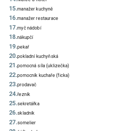
manažer kuchyně
manažer restaurace
myč nádobí
nákupčí
pekař
pokladní kuchyňská
pomocná síla (uklizečka)
pomocník kuchaře (ficka)
prodavač
řezník
sekretářka
skladník
somelier