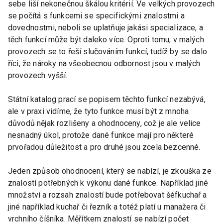
sebe liší nekonečnou škálou kritérií. Ve velkých provozech
se počítá s funkcemi se specifickými znalostmi a
dovednostmi, neboli se uplatňuje jakási specializace, a
těch funkcí může být daleko více. Oproti tomu, v malých
provozech se to řeší slučováním funkcí, tudíž by se dalo
říci, že nároky na všeobecnou odbornost jsou v malých
provozech vyšší.
Státní katalog prací se popisem těchto funkcí nezabývá,
ale v praxi vidíme, že tyto funkce musí být z mnoha
důvodů nějak rozlišeny a ohodnoceny, což je ale velice
nesnadný úkol, protože dané funkce mají pro některé
prvořadou důležitost a pro druhé jsou zcela bezcenné.
Jeden způsob ohodnocení, který se nabízí, je zkouška ze
znalostí potřebných k výkonu dané funkce. Například jiné
množství a rozsah znalostí bude potřebovat šéfkuchař a
jiné například kuchař či řezník a totéž platí u manažera či
vrchního číšníka. Měřítkem znalostí se nabízí počet