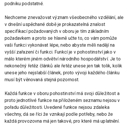
podniku podstatné.
Nechceme znevažovat význam všeobecného vzdělání, ale
v dnešní uspěchané době je prokazatelná znalost
specifikací požadovaných v oboru je tím základním
požadavkem a proto se hlavně učte to, co vám pomůže
vaši funkci vykonávat lépe, nebo abyste měli nadějí na
vyšší zařazení či funkci. Funkcí je v pohostinství jako v
málo kterém jiném odvětví národního hospodářství. Je to
nekonečný řetěz článků ale řetěz unese jen tak tolik, kolik
unese jeho nejslabší článek, proto vývoji každého článku
musí být věnovaná stejná pozornost.
Každá funkce v oboru pohostinství má svoji důležitost a
proto jednotlivé funkce na přiloženém seznamu nejsou v
pořadu důležitosti. Uvedené funkce nejsou zdaleka
všechny, dá se říci že vznikají podle potřeby, nebo že
každá provozovna má jen takové, pro které má uplatnění.