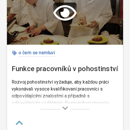
o čem se nemluví
Funkce pracovníků v pohostinství
Rozvoj pohostinství vyžaduje, aby každou práci
vykonávali vysoce kvalifikovaní pracovníci s
odpovídajícími znalostmi a případně s
odpovídajícím vzděláním. Rozmanitost provozu
pohostinství klade nemalé nároky na znalost
problematiky výrobní — znalost zbožíznalství,
technologie, problematiky ekonomie a organizace,