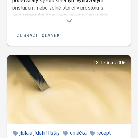
podél stěny s jednosměrným vyhrazeným
přístupem, nebo volně stojící v prostoru s
jednosměrným přístupem po obou stranách,
případně kulaté „ostrůvky“ s přístupem se všech
stran.
ZOBRAZIT ČLÁNEK
13. ledna 2006
jídla a jídelní lístky
omáčka
recept