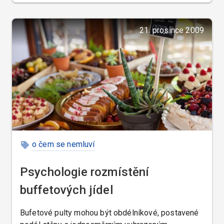
z oboru fyziologie, hygieny výživy, léčebné výživy i
na základní vědomosti o cestovním ruchu, nemluvě
o znalosti jazyků a psychologie.
21. prosince 2009
o čem se nemluví
Psychologie rozmístění
buffetových jídel
Bufetové pulty mohou být obdélníkové, postavené