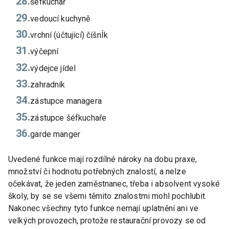
šéfkuchař
vedoucí kuchyně
vrchní (účtující) číšnÍk
výčepní
výdejce jídel
zahradník
zástupce managera
zástupce šéfkuchaře
garde manger
Uvedené funkce mají rozdílné nároky na dobu praxe,
množství či hodnotu potřebných znalostí, a nelze
očekávat, že jeden zaměstnanec, třeba i absolvent vysoké
školy, by se se všemi těmito znalostmi mohl pochlubit.
Nakonec všechny tyto funkce nemají uplatnění ani ve
velkých provozech, protože restaurační provozy se od