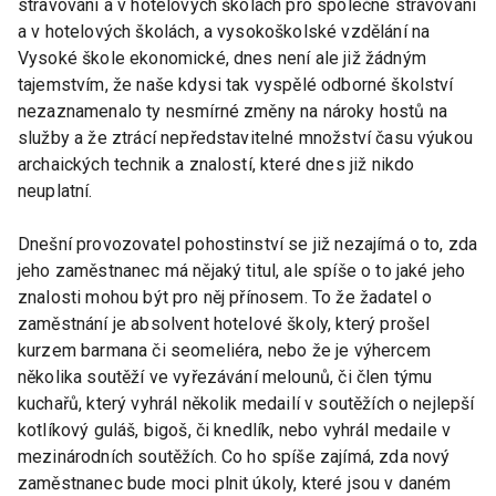
stravování a v hotelových školách pro společné stravování
a v hotelových školách, a vysokoškolské vzdělání na
Vysoké škole ekonomické, dnes není ale již žádným
tajemstvím, že naše kdysi tak vyspělé odborné školství
nezaznamenalo ty nesmírné změny na nároky hostů na
služby a že ztrácí nepředstavitelné množství času výukou
archaických technik a znalostí, které dnes již nikdo
neuplatní.
Dnešní provozovatel pohostinství se již nezajímá o to, zda
jeho zaměstnanec má nějaký titul, ale spíše o to jaké jeho
znalosti mohou být pro něj přínosem. To že žadatel o
zaměstnání je absolvent hotelové školy, který prošel
kurzem barmana či seomeliéra, nebo že je výhercem
několika soutěží ve vyřezávání melounů, či člen týmu
kuchařů, který vyhrál několik medailí v soutěžích o nejlepší
kotlíkový guláš, bigoš, či knedlík, nebo vyhrál medaile v
mezinárodních soutěžích. Co ho spíše zajímá, zda nový
zaměstnanec bude moci plnit úkoly, které jsou v daném