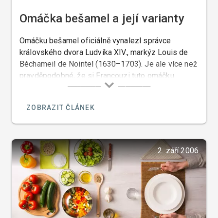
Omáčka bešamel a její varianty
Omáčku bešamel oficiálně vynalezl správce
královského dvora Ludvíka XIV., markýz Louis de
Béchameil de Nointel (1630–1703). Je ale více než
pravděpodobné, že si Francouzi tuto omáčku
přivlastnili od Italů. V Itálii byla tato omáčka již
několik století před tím.
ZOBRAZIT ČLÁNEK
2. září 2006