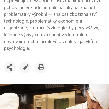
odpovídajícím vzděláním. Rozmanitost provozu
pohostinství klade nemalé nároky na znalost
problematiky výrobní — znalost zbožíznalství,
technologie, problematiky ekonomie a
organizace, z oboru fyziologie, hygieny výživy,
léčebné výživy i na základní vědomosti o
cestovním ruchu, nemluvě o znalosti jazyků a
psychologie.
SDÍLET
UPRAVIT
VYTISKNOUT
ČLÁNEK
ČLÁNEK
ČLÁNEK