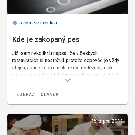
o čem se nemluví
Kde je zakopaný pes
Již jsem několikrát napsal, že v českých
restauracích si nestěžuji, protože odpověď je vždy
stejná, a sice že si u nich nikdo nestěžuje, a tak
nakonec jsem to já, kdo by se měl omluvit za to, že
jsem takový ignorant a nesofistikovaný host. Jsou
ale případy, kdy by chtěli slyšet, co tedy bylo
ZOBRAZIT ČLÁNEK
špatné a abych jim tedy řekl jak to dělat lépe.
15. srpna 2011