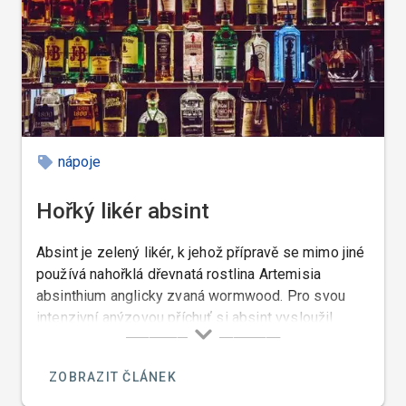
nápoje
Hořký likér absint
Absint je zelený likér, k jehož přípravě se mimo jiné
používá nahořklá dřevnatá rostlina Artemisia
absinthium anglicky zvaná wormwood. Pro svou
intenzivní anýzovou příchuť si absint vysloužil
francouzský název anisette.
ZOBRAZIT ČLÁNEK