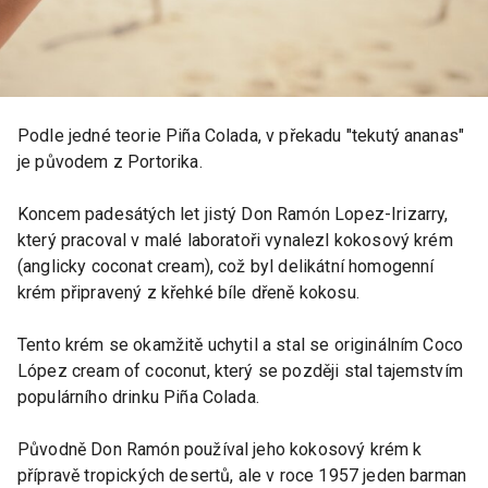
Podle jedné teorie Piña Colada, v překadu "tekutý ananas"
je původem z Portorika.
Koncem padesátých let jistý Don Ramón Lopez-Irizarry,
který pracoval v malé laboratoři vynalezl kokosový krém
(anglicky coconat cream), což byl delikátní homogenní
krém připravený z křehké bíle dřeně kokosu.
Tento krém se okamžitě uchytil a stal se originálním Coco
López cream of coconut, který se později stal tajemstvím
populárního drinku Piña Colada.
Původně Don Ramón používal jeho kokosový krém k
přípravě tropických desertů, ale v roce 1957 jeden barman