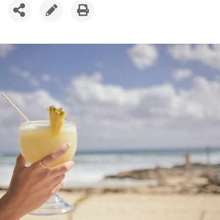
SDÍLET
UPRAVIT
VYTISKNOUT
ČLÁNEK
ČLÁNEK
ČLÁNEK