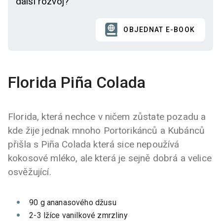
další rozvoj?
OBJEDNAT E-BOOK
Florida Piña Colada
Florida, která nechce v ničem zůstate pozadu a
kde žije jednak mnoho Portorikánců a Kubánců
přišla s Piña Colada která sice nepoužívá
kokosové mléko, ale která je sejně dobrá a velice
osvěžující.
90 g ananasového džusu
2-3 lžíce vanilkové zmrzliny