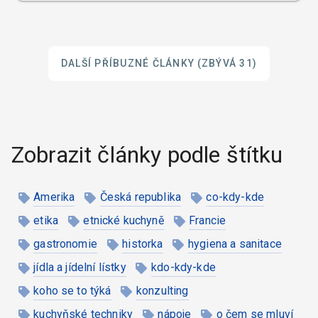
DALŠÍ PŘÍBUZNÉ ČLÁNKY
(ZBÝVÁ 31)
Zobrazit články podle štítku
Amerika
Česká republika
co-kdy-kde
etika
etnické kuchyně
Francie
gastronomie
historka
hygiena a sanitace
jídla a jídelní lístky
kdo-kdy-kde
koho se to týká
konzulting
kuchyňské techniky
nápoje
o čem se mluví