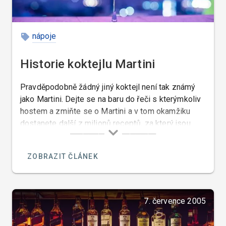
nápoje
Historie koktejlu Martini
Pravděpodobně žádný jiný koktejl není tak známý
jako Martini. Dejte se na baru do řeči s kterýmkoliv
hostem a zmiňte se o Martini a v tom okamžiku
dostanete další z milionů receptů, za který jsou
jeho vyznavači ochotni bojovat.
ZOBRAZIT ČLÁNEK
7. července 2005