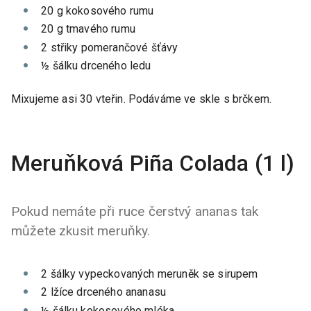
20 g kokosového rumu
20 g tmavého rumu
2 střiky pomerančové šťávy
½ šálku drceného ledu
Mixujeme asi 30 vteřin. Podáváme ve skle s brčkem.
Meruňková Piña Colada (1 l)
Pokud nemáte při ruce čerstvý ananas tak
můžete zkusit meruňky.
2 šálky vypeckovaných meruněk se sirupem
2 lžíce drceného ananasu
½ šálku kokosového mléka