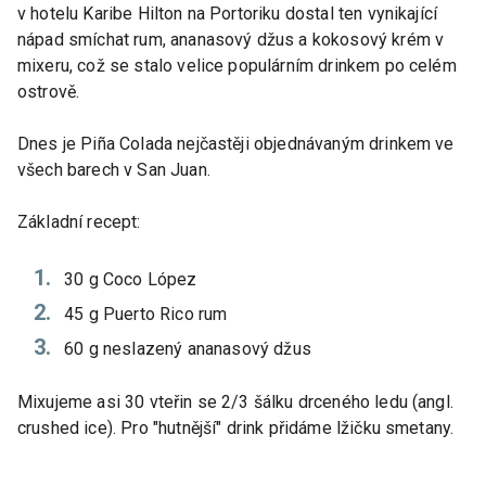
v hotelu Karibe Hilton na Portoriku dostal ten vynikající
nápad smíchat rum, ananasový džus a kokosový krém v
mixeru, což se stalo velice populárním drinkem po celém
ostrově.
Dnes je Piña Colada nejčastěji objednávaným drinkem ve
všech barech v San Juan.
Základní recept:
30 g Coco López
45 g Puerto Rico rum
60 g neslazený ananasový džus
Mixujeme asi 30 vteřin se 2/3 šálku drceného ledu (angl.
crushed ice). Pro "hutnější" drink přidáme lžičku smetany.