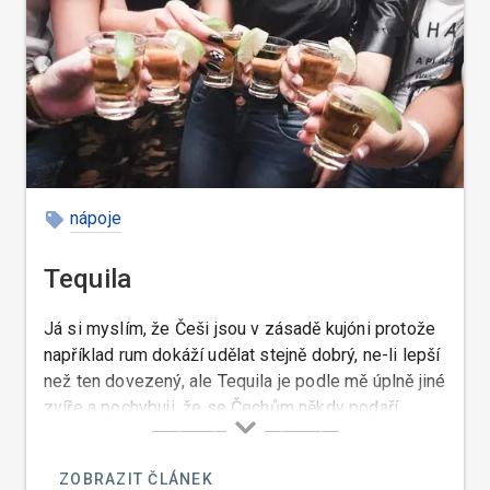
nápoje
Tequila
Já si myslím, že Češi jsou v zásadě kujóni protože
například rum dokáží udělat stejně dobrý, ne-li lepší
než ten dovezený, ale Tequila je podle mě úplně jiné
zvíře a pochybuji, že se Čechům někdy podaří
tequilu udělat takovou jakou ji dělají v Mexiku a mně
to můžete věřit, protože já jsem to tam při mé
ZOBRAZIT ČLÁNEK
poslední návštěvě Mexika tak trochu okoukl.