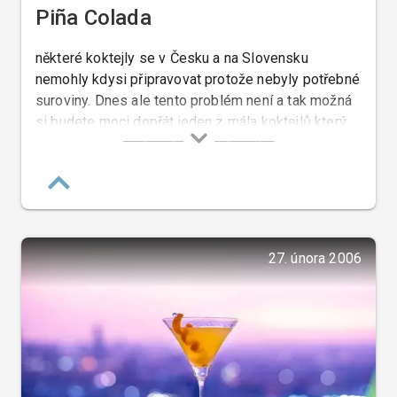
Piña Colada
některé koktejly se v Česku a na Slovensku
nemohly kdysi připravovat protože nebyly potřebné
suroviny. Dnes ale tento problém není a tak možná
si budete moci dopřát jeden z mála koktejlů který
chutná i mně a to je Piña Colada.
27. února 2006