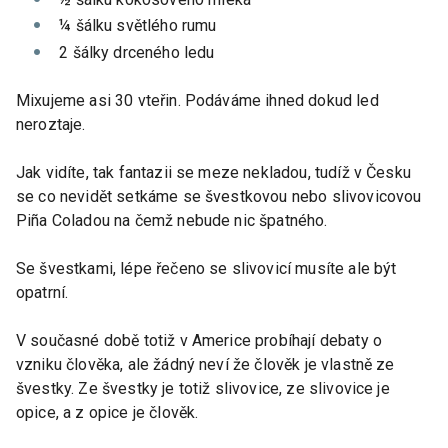
¼ šálku světlého rumu
2 šálky drceného ledu
Mixujeme asi 30 vteřin. Podáváme ihned dokud led
neroztaje.
Jak vidíte, tak fantazii se meze nekladou, tudíž v Česku
se co nevidět setkáme se švestkovou nebo slivovicovou
Piña Coladou na čemž nebude nic špatného.
Se švestkami, lépe řečeno se slivovicí musíte ale být
opatrní.
V současné době totiž v Americe probíhají debaty o
vzniku člověka, ale žádný neví že člověk je vlastně ze
švestky. Ze švestky je totiž slivovice, ze slivovice je
opice, a z opice je člověk.