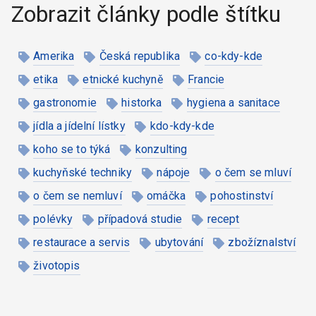
Zobrazit články podle štítku
Amerika
Česká republika
co-kdy-kde
etika
etnické kuchyně
Francie
gastronomie
historka
hygiena a sanitace
jídla a jídelní lístky
kdo-kdy-kde
koho se to týká
konzulting
kuchyňské techniky
nápoje
o čem se mluví
o čem se nemluví
omáčka
pohostinství
polévky
případová studie
recept
restaurace a servis
ubytování
zbožíznalství
životopis