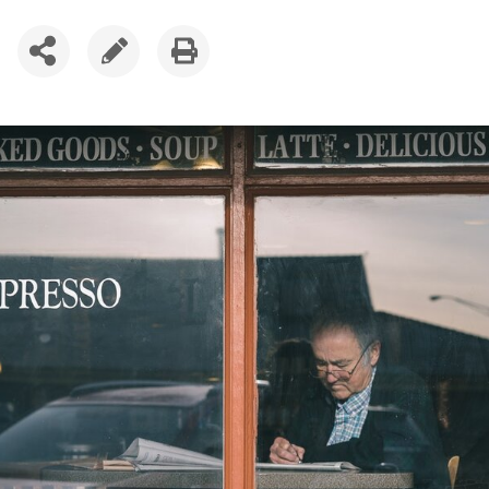
SDÍLET
UPRAVIT
VYTISKNOUT
ČLÁNEK
ČLÁNEK
ČLÁNEK