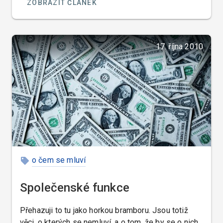
ZOBRAZIT ČLÁNEK
17. října 2010
o čem se mluví
Společenské funkce
Přehazuji to tu jako horkou bramboru. Jsou totiž
věci, o kterých se nemluví, a o tom, že by se o nich