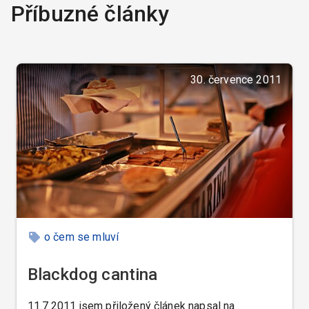
Příbuzné články
30. července 2011
o čem se mluví
Blackdog cantina
11.7.2011 jsem přiložený článek napsal na