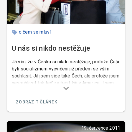
o čem se mluví
U nás si nikdo nestěžuje
Já vím, že v Česku si nikdo nestěžuje, protože Češi
byli socializmem vycvičeni již předem se vším
souhlasit. Já jsem sice také Čech, ale protože jsem
nesouhlasil, tak teď za trest žiji v Americe. Jsem
tudíž Americkým občanem a zkažený Amerikou
natolik, že si stěžuji, pokud k tomu mám důvod, a to
ZOBRAZIT ČLÁNEK
na všechno, kdykoliv, a kdekoliv, ale zatím jsem si
nikdy nestěžoval v Česku, kde v poslední době,
opět jako český občan, přechodně žiji.
19. července 2011