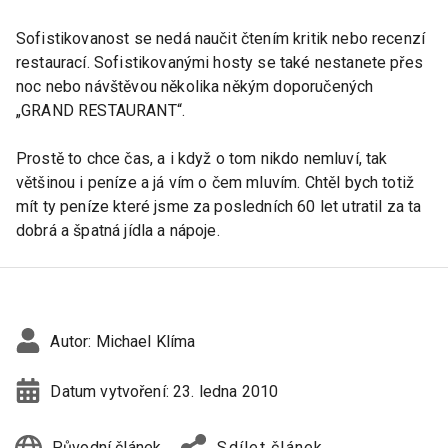
Sofistikovanost se nedá naučit čtením kritik nebo recenzí
restaurací. Sofistikovanými hosty se také nestanete přes
noc nebo návštěvou několika někým doporučených
„GRAND RESTAURANT“.
Prostě to chce čas, a i když o tom nikdo nemluví, tak
většinou i peníze a já vím o čem mluvím. Chtěl bych totiž
mít ty peníze které jsme za posledních 60 let utratil za ta
dobrá a špatná jídla a nápoje.
Autor:
Michael Klíma
Datum vytvoření:
23. ledna 2010
Původní článek
Sdílet článek