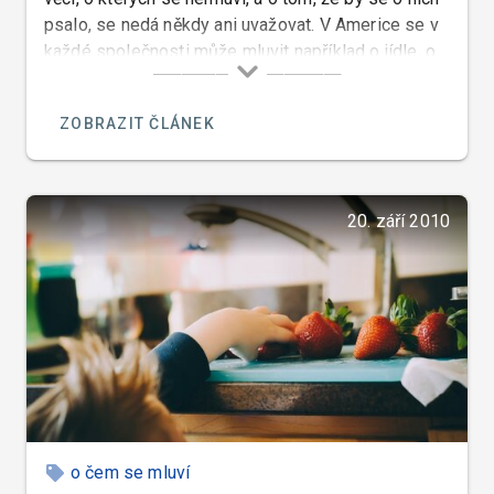
psalo, se nedá někdy ani uvažovat. V Americe se v
každé společnosti může mluvit například o jídle, o
sexu a o sportu, ale politika a náboženství je tabu.
ZOBRAZIT ČLÁNEK
20. září 2010
o čem se mluví