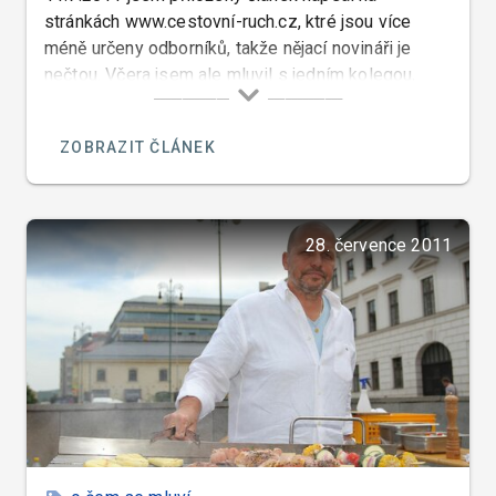
stránkách www.cestovní-ruch.cz, ktré jsou více
méně určeny odborníků, takže nějací novináři je
nečtou. Včera jsem ale mluvil s jedním kolegou,
který mě v mé teorii utvrdil. Nějaký novinář mu
údajně pěl ódy na restauraci BLACKDOG CANTINA v
ZOBRAZIT ČLÁNEK
Berouně.
28. července 2011