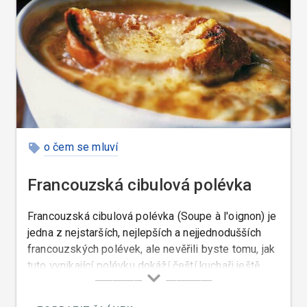
o čem se mluví
Francouzská cibulová polévka
Francouzská cibulová polévka (Soupe à l'oignon) je
jedna z nejstarších, nejlepších a nejjednodušších
francouzských polévek, ale nevěřili byste tomu, jak
tuto vynikající polévku dokáží čeští kuchaři ještě
více zjednodušit a vylepšit.