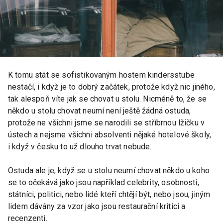
K tomu stát se sofistikovaným hostem kindersstube
nestačí, i když je to dobrý začátek, protože když nic jiného,
tak alespoň víte jak se chovat u stolu. Nicméně to, že se
někdo u stolu chovat neumí není ještě žádná ostuda,
protože ne všichni jsme se narodili se stříbrnou lžičku v
ústech a nejsme všichni absolventi nějaké hotelové školy,
i když v česku to už dlouho trvat nebude.
Ostuda ale je, když se u stolu neumí chovat někdo u koho
se to očekává jako jsou například celebrity, osobnosti,
státníci, politici, nebo lidé kteří chtějí být, nebo jsou, jiným
lidem dávány za vzor jako jsou restaurační kritici a
recenzenti.