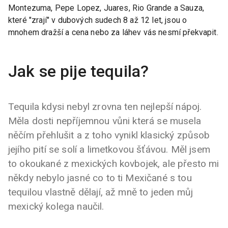
Montezuma, Pepe Lopez, Juares, Rio Grande a Sauza,
které "zrají" v dubových sudech 8 až 12 let, jsou o
mnohem dražší a cena nebo za láhev vás nesmí překvapit.
Jak se pije tequila?
Tequila kdysi nebyl zrovna ten nejlepší nápoj.
Měla dosti nepříjemnou vůni která se musela
něčím přehlušit a z toho vynikl klasický způsob
jejího pití se solí a limetkovou šťávou. Měl jsem
to okoukané z mexických kovbojek, ale přesto mi
někdy nebylo jasné co to ti Mexičané s tou
tequilou vlastně dělají, až mně to jeden můj
mexický kolega naučil.