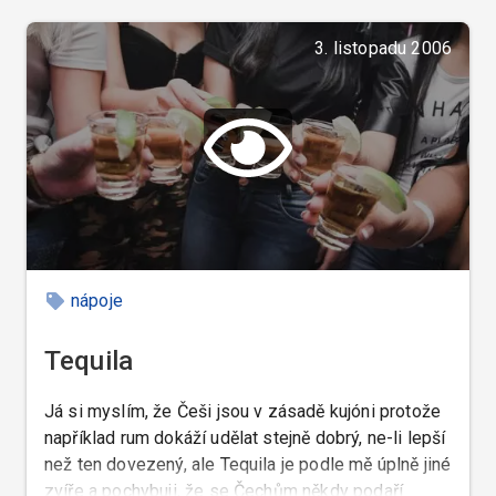
3. listopadu 2006
nápoje
Tequila
Já si myslím, že Češi jsou v zásadě kujóni protože
například rum dokáží udělat stejně dobrý, ne-li lepší
než ten dovezený, ale Tequila je podle mě úplně jiné
zvíře a pochybuji, že se Čechům někdy podaří