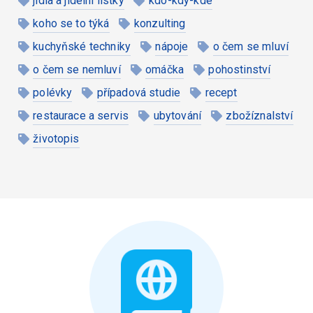
jídla a jídelní lístky
kdo-kdy-kde
koho se to týká
konzulting
kuchyňské techniky
nápoje
o čem se mluví
o čem se nemluví
omáčka
pohostinství
polévky
případová studie
recept
restaurace a servis
ubytování
zbožíznalství
životopis