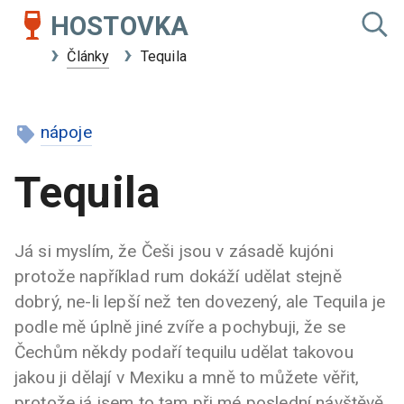
HOSTOVKA
Články
Tequila
nápoje
Tequila
Já si myslím, že Češi jsou v zásadě kujóni
protože například rum dokáží udělat stejně
dobrý, ne-li lepší než ten dovezený, ale Tequila je
podle mě úplně jiné zvíře a pochybuji, že se
Čechům někdy podaří tequilu udělat takovou
jakou ji dělají v Mexiku a mně to můžete věřit,
protože já jsem to tam při mé poslední návštěvě