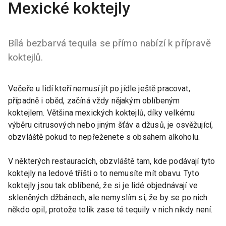
Mexické koktejly
Bílá bezbarvá tequila se přímo nabízí k přípravě
koktejlů.
Večeře u lidí kteří nemusí jít po jídle ještě pracovat,
případně i oběd, začíná vždy nějakým oblíbeným
koktejlem. Většina mexických koktejlů, díky velkému
výběru citrusových nebo jiným šťáv a džusů, je osvěžující,
obzvláště pokud to nepřeženete s obsahem alkoholu.
V některých restauracích, obzvláště tam, kde podávají tyto
koktejly na ledové tříšti o to nemusíte mít obavu. Tyto
koktejly jsou tak oblíbené, že si je lidé objednávají ve
skleněných džbánech, ale nemyslím si, že by se po nich
někdo opil, protože tolik zase té tequily v nich nikdy není.