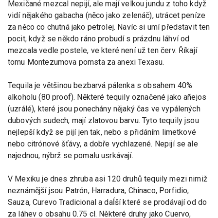
Mexičané mezcal nepijí, ale mají velkou jundu z toho když
vidí nějakého gabacha (něco jako zelenáč), utrácet peníze
za něco co chutná jako petrolej. Navíc si umí představit ten
pocit, když se někdo ráno probudí s prázdnu láhví od
mezcala vedle postele, ve které není už ten červ. Říkají
tomu Montezumova pomsta za anexi Texasu.
Tequila je většinou bezbarvá pálenka s obsahem 40%
alkoholu (80 proof). Některé tequily označené jako añejos
(uzrálé), které jsou ponechány nějaký čas ve vypálených
dubových sudech, mají zlatovou barvu. Tyto tequily jsou
nejlepší když se pijí jen tak, nebo s přidáním limetkové
nebo citrónové šťávy, a dobře vychlazené. Nepijí se ale
najednou, nýbrž se pomalu usrkávají.
V Mexiku je dnes zhruba asi 120 druhů tequily mezi nimiž
neznámější jsou Patrón, Harradura, Chinaco, Porfidio,
Sauza, Curevo Tradicional a daĺší které se prodávají od do
za láhev o obsahu 0.75 cl. Některé druhy jako Cuervo,