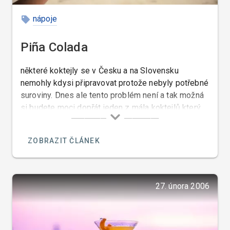
nápoje
Piña Colada
některé koktejly se v Česku a na Slovensku
nemohly kdysi připravovat protože nebyly potřebné
suroviny. Dnes ale tento problém není a tak možná
si budete moci dopřát jeden z mála koktejlů který
chutná i mně a to je Piña Colada.
ZOBRAZIT ČLÁNEK
27. února 2006