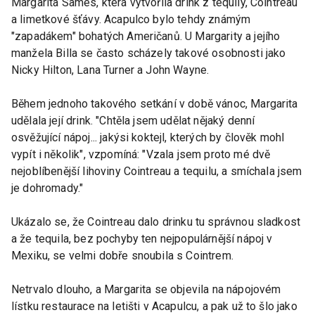
Margarita Sames, která vytvořila drink z tequily, Cointreau
a limetkové šťávy. Acapulco bylo tehdy známým
"zapadákem" bohatých Američanů. U Margarity a jejího
manžela Billa se často scházely takové osobnosti jako
Nicky Hilton, Lana Turner a John Wayne.
Během jednoho takového setkání v době vánoc, Margarita
udělala její drink. "Chtěla jsem udělat nějaký denní
osvěžující nápoj... jakýsi koktejl, kterých by člověk mohl
vypít i několik", vzpomíná: "Vzala jsem proto mé dvě
nejoblíbenější lihoviny Cointreau a tequilu, a smíchala jsem
je dohromady."
Ukázalo se, že Cointreau dalo drinku tu správnou sladkost
a že tequila, bez pochyby ten nejpopulárnější nápoj v
Mexiku, se velmi dobře snoubila s Cointrem.
Netrvalo dlouho, a Margarita se objevila na nápojovém
lístku restaurace na letišti v Acapulcu, a pak už to šlo jako