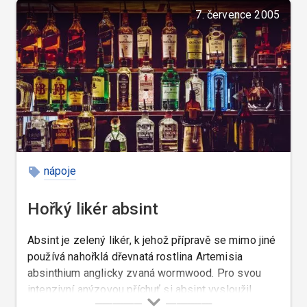
7. července 2005
nápoje
Hořký likér absint
Absint je zelený likér, k jehož přípravě se mimo jiné
používá nahořklá dřevnatá rostlina Artemisia
absinthium anglicky zvaná wormwood. Pro svou
intenzivní anýzovou příchuť si absint vysloužil
francouzský název anisette.