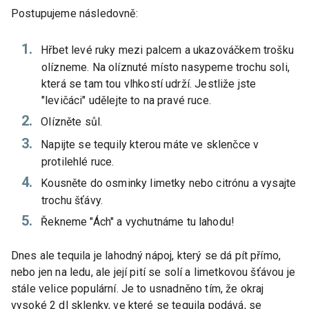
Postupujeme následovně:
Hřbet levé ruky mezi palcem a ukazováčkem trošku
olízneme. Na olíznuté místo nasypeme trochu soli,
která se tam tou vlhkostí udrží. Jestliže jste
"levičáci" udělejte to na pravé ruce.
Olízněte sůl.
Napijte se tequily kterou máte ve sklenčce v
protilehlé ruce.
Kousněte do osminky limetky nebo citrónu a vysajte
trochu šťávy.
Řekneme "Ách" a vychutnáme tu lahodu!
Dnes ale tequila je lahodný nápoj, který se dá pít přímo,
nebo jen na ledu, ale její pití se solí a limetkovou šťávou je
stále velice populární. Je to usnadněno tím, že okraj
vysoké 2 dl sklenky, ve které se tequila podává, se