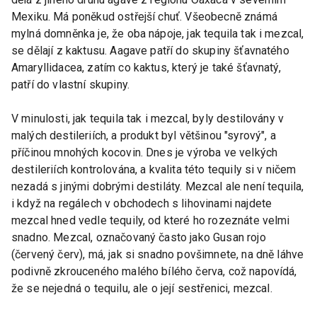
Mexiku. Má poněkud ostřejší chuť. Všeobecně známá
mylná domněnka je, že oba nápoje, jak tequila tak i mezcal,
se dělají z kaktusu. Aagave patří do skupiny šťavnatého
Amaryllidacea, zatím co kaktus, který je také šťavnatý,
patří do vlastní skupiny.
V minulosti, jak tequila tak i mezcal, byly destilovány v
malých destileriích, a produkt byl většinou "syrový", a
příčinou mnohých kocovin. Dnes je výroba ve velkých
destileriích kontrolována, a kvalita této tequily si v ničem
nezadá s jinými dobrými destiláty. Mezcal ale není tequila,
i když na regálech v obchodech s lihovinami najdete
mezcal hned vedle tequily, od které ho rozeznáte velmi
snadno. Mezcal, označovaný často jako Gusan rojo
(červený červ), má, jak si snadno povšimnete, na dně láhve
podivně zkrouceného malého bílého červa, což napovídá,
že se nejedná o tequilu, ale o její sestřenici, mezcal.