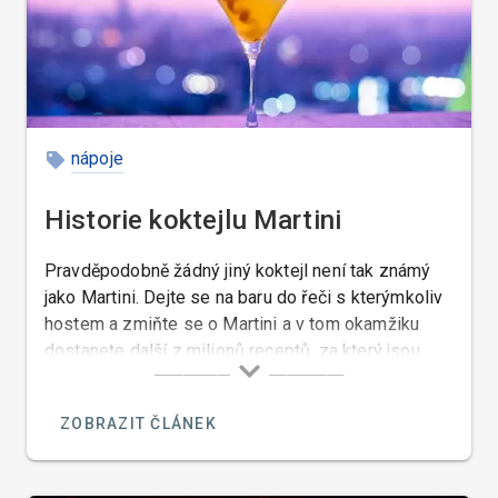
nápoje
Historie koktejlu Martini
Pravděpodobně žádný jiný koktejl není tak známý
jako Martini. Dejte se na baru do řeči s kterýmkoliv
hostem a zmiňte se o Martini a v tom okamžiku
dostanete další z milionů receptů, za který jsou
jeho vyznavači ochotni bojovat.
ZOBRAZIT ČLÁNEK