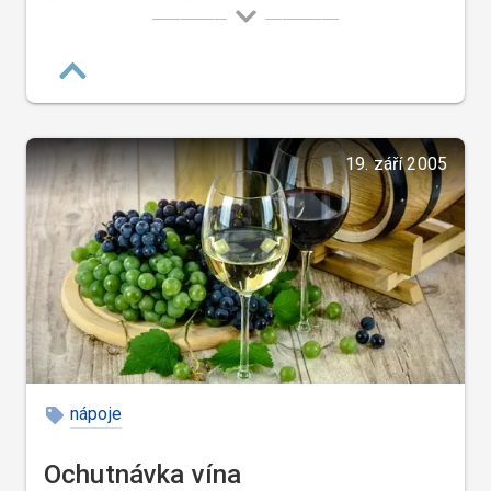
tequilu udělat takovou jakou ji dělají v Mexiku a mně
to můžete věřit, protože já jsem to tam při mé
poslední návštěvě Mexika tak trochu okoukl.
19. září 2005
nápoje
Ochutnávka vína