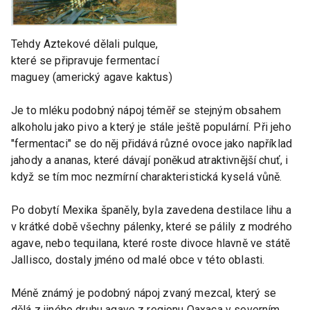
Tehdy Aztekové dělali pulque,
které se připravuje fermentací
maguey (americký agave kaktus)
Je to mléku podobný nápoj téměř se stejným obsahem
alkoholu jako pivo a který je stále ještě populární. Při jeho
"fermentaci" se do něj přidává různé ovoce jako například
jahody a ananas, které dávají poněkud atraktivnější chuť, i
když se tím moc nezmírní charakteristická kyselá vůně.
Po dobytí Mexika španěly, byla zavedena destilace lihu a
v krátké době všechny pálenky, které se pálily z modrého
agave, nebo tequilana, které roste divoce hlavně ve státě
Jallisco, dostaly jméno od malé obce v této oblasti.
Méně známý je podobný nápoj zvaný mezcal, který se
dělá z jiného druhu agave z regionu Oaxaca v severním