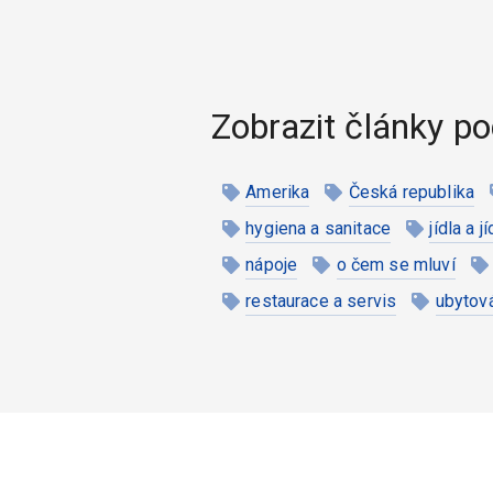
Zobrazit články po
Amerika
Česká republika
hygiena a sanitace
jídla a j
nápoje
o čem se mluví
restaurace a servis
ubytov