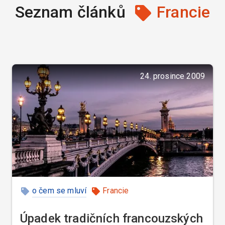
Seznam článků
Francie
24. prosince 2009
o čem se mluví
Francie
Úpadek tradičních francouzských