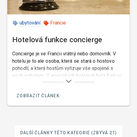
ubytování
Francie
Hotelová funkce concierge
Concierge je ve Francii vrátný nebo domovník. V
hotelu je to ale osoba, která se stará o hostovo
pohodlí, a která hostům vyřizuje vše spojené s
jejich pobytem. V amerických hotelech byla funkce
concierge až do sedmdesátých let zcela neznámá.
ZOBRAZIT ČLÁNEK
DALŠÍ ČLÁNKY TÉTO KATEORIE
(ZBÝVÁ 21)