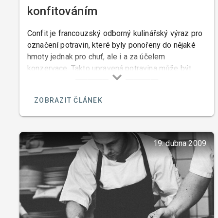
konfitováním
Confit je francouzský odborný kulinářský výraz pro
označení potravin, které byly ponořeny do nějaké
hmoty jednak pro chuť, ale i a za účelem
konzervace. Takto upravená potravina může být
uskladněná po několik týdnů v chladu.
ZOBRAZIT ČLÁNEK
19. dubna 2009