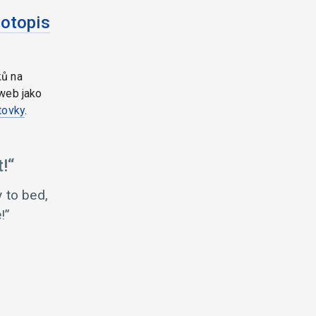
votopis
ků na
web jako
tovky
.
!
y to bed,
!