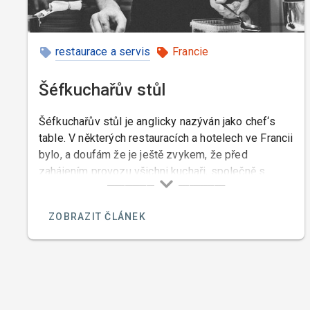
restaurace a servis
Francie
Šéfkuchařův stůl
Šéfkuchařův stůl je anglicky nazýván jako chef‘s
table. V některých restauracích a hotelech ve Francii
bylo, a doufám že je ještě zvykem, že před
zahájením provozu všichni kuchaři, společně s
šéfkuchařem, zasednou ke stolu prostřenému
bílým ubrusem a společně obědvají.
ZOBRAZIT ČLÁNEK