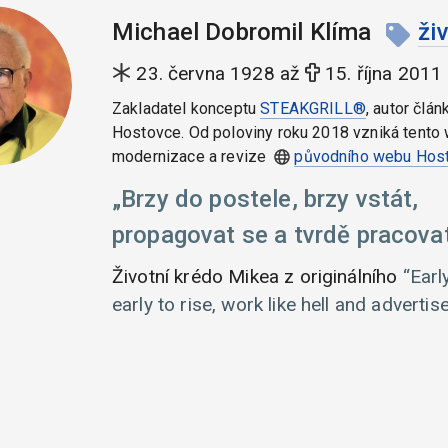
Michael Dobromil Klíma
ži
23. června 1928 až
15. října 2011
Zakladatel konceptu
STEAKGRILL®
, autor člán
Hostovce. Od poloviny roku 2018 vzniká tento 
modernizace a revize
původního webu Hos
Brzy do postele, brzy vstát,
propagovat se a tvrdě pracovat
Životní krédo Mikea z originálního
Earl
early to rise, work like hell and advertise