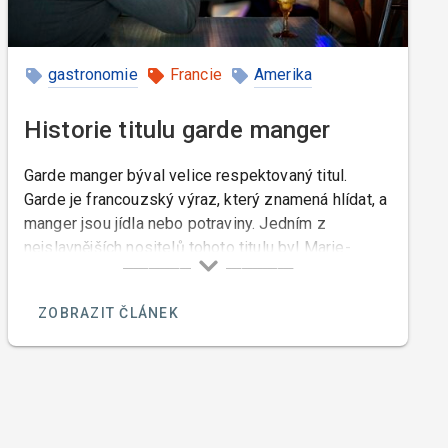
gastronomie
Francie
Amerika
Historie titulu garde manger
Garde manger býval velice respektovaný titul.
Garde je francouzský výraz, který znamená hlídat, a
manger jsou jídla nebo potraviny. Jedním z
nejslavnějších nositelů tohoto titulu byl Marie-
Antoine Carême.
ZOBRAZIT ČLÁNEK