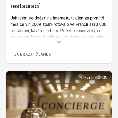
restaurací
Jak jsem se dočetl na internetu, tak jen za první tři
měsíce v r. 2009 zbankrotovalo ve Francii asi 3.000
restaurací, kaváren a barů. Počet francouzských
restaurací, které zbankrotovaly, stoupl ve srovnání
s loňskem o 25 % a počet kaváren, které byly
nuceny zavřít, stoupl o 56 %.
ZOBRAZIT ČLÁNEK
3. května 2009