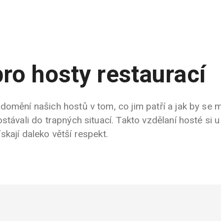
pro hosty restaurací
omění našich hostů v tom, co jim patří a jak by se m
stávali do trapných situací. Takto vzdělaní hosté si u
kají daleko větší respekt.