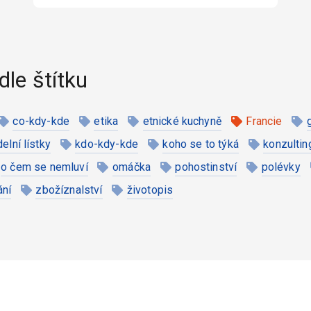
dle štítku
co-kdy-kde
etika
etnické kuchyně
Francie
ídelní lístky
kdo-kdy-kde
koho se to týká
konzultin
o čem se nemluví
omáčka
pohostinství
polévky
ání
zbožíznalství
životopis