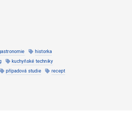
gastronomie
historka
g
kuchyňské techniky
případová studie
recept