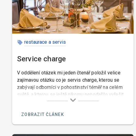
restaurace a servis
Service charge
V oddělení otázek mi jeden čtenář položil velice
zajímavou otázku co je servis charge, kterou se
zabývají odborníci v pohostinství téměř na celém
světě, a kterou se ještě nikomu nepodařilo vyřešit.
ZOBRAZIT ČLÁNEK