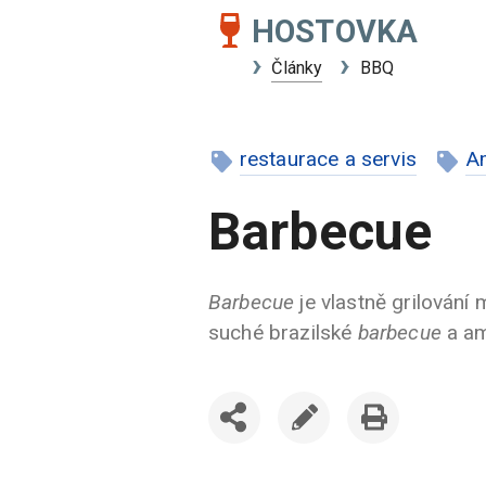
HOSTOVKA
Články
BBQ
restaurace a servis
A
Barbecue
Barbecue
je vlastně grilování
suché brazilské
barbecue
a a
SDÍLET
UPRAVIT
VYTISKNOUT
ČLÁNEK
ČLÁNEK
ČLÁNEK