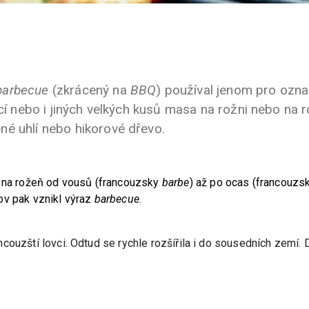
e
barbecue
(zkrácený na
BBQ
) používal jenom pro ozna
vcí nebo i jiných velkých kusů masa na rožni nebo na 
né uhlí nebo hikorové dřevo.
a na rožeň od vousů (francouzsky
barbe
) až po ocas (francouzs
ov pak vznikl výraz
barbecue
.
couzští lovci. Odtud se rychle rozšířila i do sousedních zemí. 