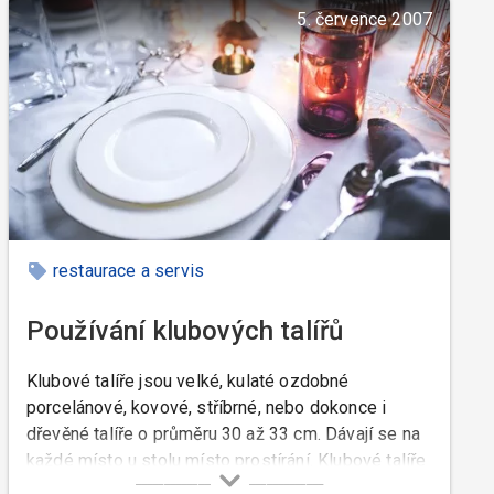
5. července 2007
restaurace a servis
Používání klubových talířů
Klubové talíře jsou velké, kulaté ozdobné
porcelánové, kovové, stříbrné, nebo dokonce i
dřevěné talíře o průměru 30 až 33 cm. Dávají se na
každé místo u stolu místo prostírání. Klubové talíře
pocházejí z anglického base plates nebo service