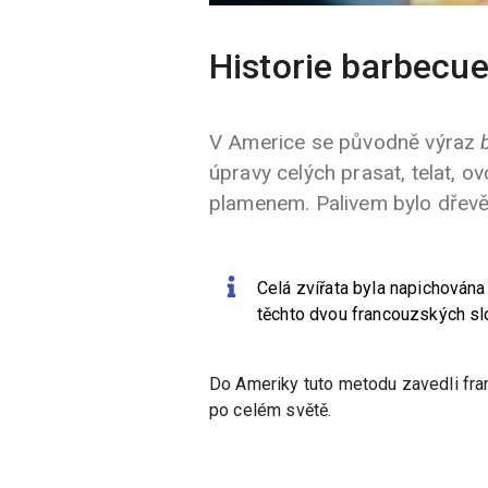
Historie barbecu
V Americe se původně výraz
úpravy celých prasat, telat, o
plamenem. Palivem bylo dřevě
Celá zvířata byla napichován
těchto dvou francouzských sl
Do Ameriky tuto metodu zavedli fran
po celém světě.