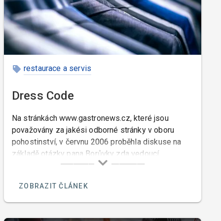
restaurace a servis
Dress Code
Na stránkách www.gastronews.cz, které jsou
považovány za jakési odborné stránky v oboru
pohostinství, v červnu 2006 proběhla diskuse na
základě otázky pana Borůvky zda vedoucí
restauace má právo požadovat od zaměsnance v
kuchyni aby nosil ponožky. □
ZOBRAZIT ČLÁNEK