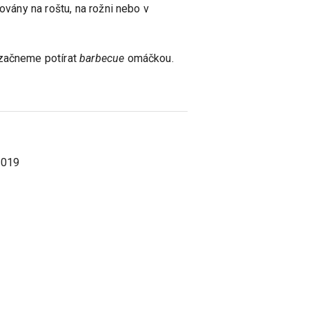
ovány na roštu, na rožni nebo v
 začneme potírat
barbecue
omáčkou.
2019