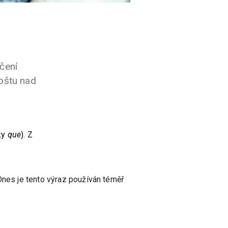
čení
roštu nad
ky
que
). Z
Dnes je tento výraz používán téměř