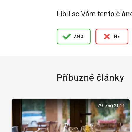
Líbil se Vám tento člán
ANO
NE
Příbuzné články
29. září 2011