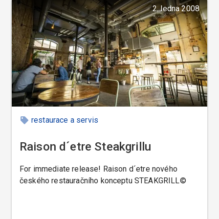
2. ledna 2008
restaurace a servis
Raison d´etre Steakgrillu
For immediate release! Raison d´etre nového
českého restauračního konceptu STEAKGRILL©