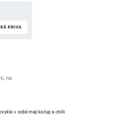
CKÁ KNIHA
i, na
vykle v sobě mají kečup a chilli