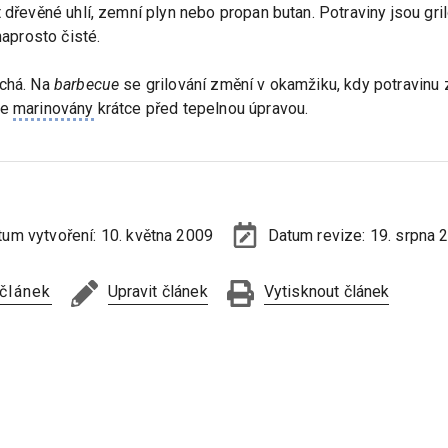
 dřevěné uhlí, zemní plyn nebo propan butan. Potraviny jsou gril
naprosto čisté.
íchá. Na
barbecue
se grilování změní v okamžiku, kdy potravinu
ce
marinovány
krátce před tepelnou úpravou.
tum vytvoření:
10. května 2009
Datum revize:
19. srpna 
 článek
Upravit článek
Vytisknout článek