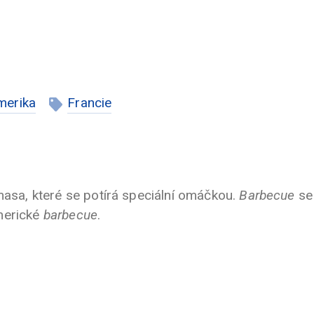
merika
Francie
 masa, které se potírá speciální omáčkou.
Barbecue
se 
merické
barbecue
.