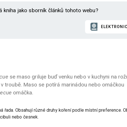
á kniha jako sborník článků tohoto webu?
ELEKTRONI
cue
se maso griluje buď venku nebo v kuchyni na rožn
 v troubě. Maso se potírá marinádou nebo omáčkou
becue
omáčka.
řada. Obsahují různé druhy koření podle místní preference. Ob
cibuli nebo česnek.